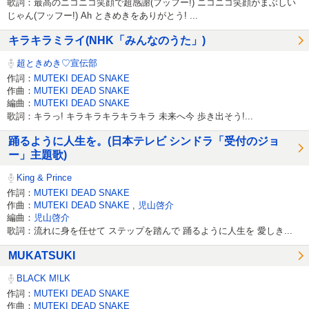
歌詞：最高のニコニコ笑顔で超感謝(フッフー!) ニコニコ笑顔がまぶしい
じゃん(フッフー!) Ah ときめきをありがとう! ...
キラキラミライ(NHK「みんなのうた」)
超ときめき♡宣伝部
作詞：
MUTEKI DEAD SNAKE
作曲：
MUTEKI DEAD SNAKE
編曲：
MUTEKI DEAD SNAKE
歌詞：キラっ! キラキラキラキラキラ 未来へ今 歩き出そう!...
踊るように人生を。(日本テレビ シンドラ「受付のジョ
ー」主題歌)
King & Prince
作詞：
MUTEKI DEAD SNAKE
作曲：
MUTEKI DEAD SNAKE
,
児山啓介
編曲：
児山啓介
歌詞：流れに身を任せて ステップを踏んで 踊るように人生を 愛しき...
MUKATSUKI
BLACK M!LK
作詞：
MUTEKI DEAD SNAKE
作曲：
MUTEKI DEAD SNAKE