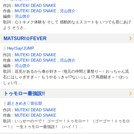
作詞：
MUTEKI DEAD SNAKE
作曲：
MUTEKI DEAD SNAKE
,
児山啓介
編曲：
児山啓介
歌詞：心トキメク体験を そして 感動的なエスコートを いつでも君にあげ
よう そうさ...
MATSURI☆FEVER
Hey!Say!JUMP
作詞：
MUTEKI DEAD SNAKE
作曲：
MUTEKI DEAD SNAKE
,
児山啓介
編曲：
児山啓介
歌詞：花見があるから春が好き～↑地元の仲間と夏祭り～↑ おっちゃん流
石にはしゃぎすぎ～↑ もうやるっきゃ!?ないっしょ!? 馬鹿騒ぎ～↑↑(わっ
しょい!) ...
トゥモロー最強説!!
超ときめき♡宣伝部
作詞：
MUTEKI DEAD SNAKE
作曲：
MUTEKI DEAD SNAKE
歌詞：いっせーのーで！ ゴーゴー！トゥモロー！ （ゴーゴー！トゥモロ
ー！） 一生トゥモロー最強説！ （ハイ！）...