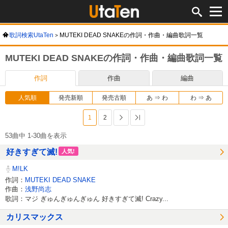
歌詞検索UtaTen
MUTEKI DEAD SNAKEの作詞・作曲・編曲歌詞一覧
MUTEKI DEAD SNAKEの作詞・作曲・編曲歌詞一覧
作詞
作曲
編曲
人気順
発売新順
発売古順
あ ⇒ わ
わ ⇒ あ
1
2
次へ
最後へ
53曲中 1-30曲を表示
好きすぎて滅!
人気!
M!LK
作詞：
MUTEKI DEAD SNAKE
作曲：
浅野尚志
歌詞：マジ ぎゅんぎゅんぎゅん 好きすぎて滅! Crazy...
カリスマックス