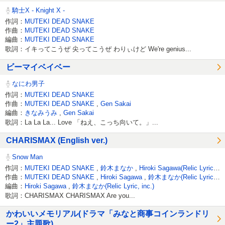
騎士X - Knight X -
作詞：
MUTEKI DEAD SNAKE
作曲：
MUTEKI DEAD SNAKE
編曲：
MUTEKI DEAD SNAKE
歌詞：イキってこうぜ 尖ってこうぜ わりぃけど We're genius...
ビーマイベイベー
なにわ男子
作詞：
MUTEKI DEAD SNAKE
作曲：
MUTEKI DEAD SNAKE
,
Gen Sakai
編曲：
きなみうみ
,
Gen Sakai
歌詞：La La La... Love 「ねえ、こっち向いて。」...
CHARISMAX (English ver.)
Snow Man
作詞：
MUTEKI DEAD SNAKE
,
鈴木まなか
,
Hiroki Sagawa(Relic Lyric, inc.)
作曲：
MUTEKI DEAD SNAKE
,
Hiroki Sagawa
,
鈴木まなか(Relic Lyric, inc.)
編曲：
Hiroki Sagawa
,
鈴木まなか(Relic Lyric, inc.)
歌詞：CHARISMAX CHARISMAX Are you...
かわいいメモリアル(ドラマ「みなと商事コインランドリ
ー2」主題歌)