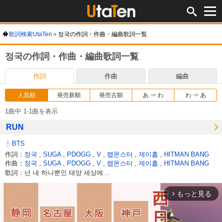
歌詞検索UtaTen
정국の作詞・作曲・編曲歌詞一覧
정국の作詞・作曲・編曲歌詞一覧
作詞
作曲
編曲
人気順
発売新順
発売古順
あ ⇒ わ
わ ⇒ あ
1曲中 1-1曲を表示
RUN
BTS
作詞：
정국
,
SUGA
,
PDOGG
,
V
,
랩몬스터
,
제이홉
,
HITMAN BANG
作曲：
정국
,
SUGA
,
PDOGG
,
V
,
랩몬스터
,
제이홉
,
HITMAN BANG
歌詞：넌 내 하나뿐인 태양 세상에...
もっと見る
arrow_forward_ios