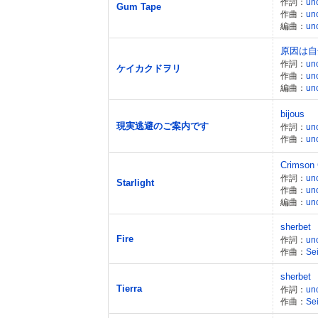
作詞：
un
Gum Tape
作曲：
un
編曲：
un
原因は自
作詞：
un
ケイカクドヲリ
作曲：
un
編曲：
un
bijous
現実逃避のご案内です
作詞：
un
作曲：
un
Crimson 
作詞：
un
Starlight
作曲：
un
編曲：
un
sherbet
Fire
作詞：
un
作曲：
Sei
sherbet
Tierra
作詞：
un
作曲：
Sei