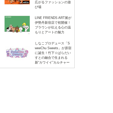
広がるファッションの遊
び場
LINE FRIENDS ART展が
伊勢丹新宿店で初開催！
ブラウンが伝える心の温
もりとアートの魅力
しなこプロデュース「S
weeChu Sweets」が原宿
に誕生！竹下☆ぱらだい
すとの融合で生まれる
新“カワイイ”カルチャー