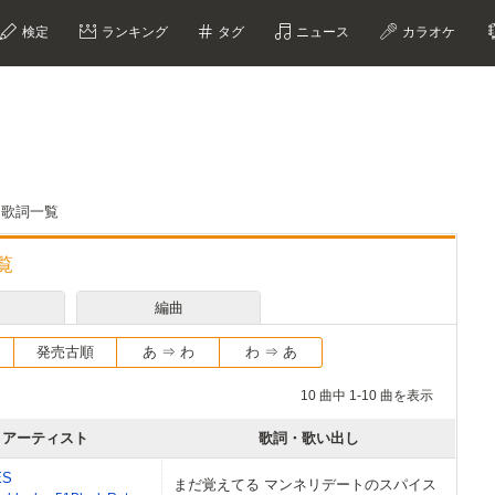
検定
ランキング
タグ
ニュース
カラオケ
編曲歌詞一覧
覧
編曲
発売古順
あ ⇒ わ
わ ⇒ あ
10 曲中 1-10 曲を表示
アーティスト
歌詞・歌い出し
ES
まだ覚えてる マンネリデートのスパイス