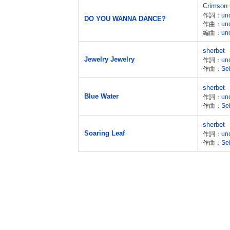
Crimson 
作詞：
un
DO YOU WANNA DANCE?
作曲：
un
編曲：
un
sherbet
Jewelry Jewelry
作詞：
un
作曲：
Sei
sherbet
Blue Water
作詞：
un
作曲：
Sei
sherbet
Soaring Leaf
作詞：
un
作曲：
Sei