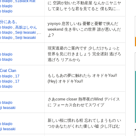
o blaqlo
,
51Black Rat
に 空調が効いた不動産屋 なんかニヤニヤ
o blaqlo
して楽しそうな君を見てると 僕も気にな
o blaqlo
る間取りとか
分にある。
yoyoyo 息苦しいね 憂鬱と憂鬱で挟んだ
o blaqlo
,
高坂はしやん
weekend 生き辛いこの世界 誰が悪いんだ
o blaqlo
,
Seiji Iwasaki
,
高坂はしやん
よ?
o blaqlo
,
Seiji Iwasaki
現実逃避のご案内です 少しだけちょっと
世界を見に行きましょう 完全遅刻 逃げろ
o blaqlo
o blaqlo
逃げろ リアルから
Crat Clan
もしもあの夢に触れたら オキドキYou!!
o blaqlo
,
17
(Hey) オキドキYou!!
o blaqlo
,
17
o blaqlo
さあcome closer 熱帯夜のWind デバイス
o blaqlo
に フォーカス合わせてスワイプ
ji Iwasaki
新しい桜に慣れる程 忘れてしまうもの い
o blaqlo
つかあなたがくれた優しい嘘 少し汗ばむ
ji Iwasaki