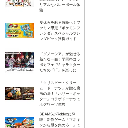
リアルなバレーボール体
験
夏休みを彩る冒険へ！フ
ァミマ限定『ポケモンフ
レンダ』スペシャルフレ
ンダピック獲得ガイド
『グノーシア』が魅せる
新たな一面！学園祭コラ
ボカフェでキャラクター
たちの「IF」を楽しむ
「クリスピー・クリー
ム・ドーナツ」が贈る魔
法の味！「ハリー・ポッ
ター」コラボドーナツで
ホグワーツ体験
BEAMSがRobloxに降
臨！新作ゲーム「マネキ
ンから服を集めろ！」で