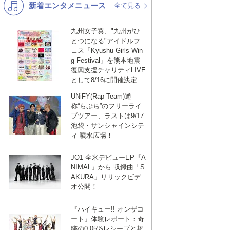
新着エンタメニュース
K-POP
演歌・歌謡
全て見る
バンド
洋楽
九州女子翼、"九州がひ
とつになる"アイドルフ
VTuber
ディズニー
ェス「Kyushu Girls Win
g Festival」を熊本地震
復興支援チャリティLIVE
として8/16に開催決定
UNiFY(Rap Team)通
称“らぷち”のフリーライ
ブツアー、ラストは9/17
池袋・サンシャインシテ
ィ 噴水広場！
JO1 全米デビューEP『A
NIMAL』から 収録曲「S
AKURA」リリックビデ
オ公開！
『ハイキュー!! オンザコ
ート』体験レポート：奇
跡の0.05%レシーブと超