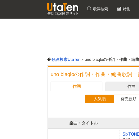
歌詞検索
特集
歌詞検索UtaTen
uno blaqloの作詞・作曲・
uno blaqloの作詞・作曲・編曲歌詞一
作詞
作曲
人気順
発売新順
楽曲・タイトル
SixTON