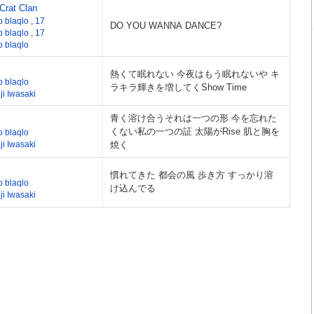
Crat Clan
o blaqlo
,
17
DO YOU WANNA DANCE?
o blaqlo
,
17
o blaqlo
熱くて眠れない 今夜はもう眠れないや キ
o blaqlo
ラキラ輝きを増してくShow Time
ji Iwasaki
青く溶け合うそれは一つの形 今を忘れた
くない私の一つの証 太陽がRise 肌と胸を
o blaqlo
ji Iwasaki
焼く
慣れてきた 都会の風 歩き方 すっかり溶
o blaqlo
け込んでる
ji Iwasaki