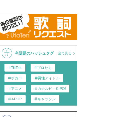
今話題のハッシュタグ
全て見る
TikTok
プロセカ
ボカロ
男性アイドル
アニメ
カナルビ・K-POP和訳
J-POP
キャラソン
あんスタ
歌い手