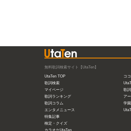
無料歌詞検索サイト【UtaTen】
UtaTen TOP
ココ
歌詞検索
Uta
マイページ
歌詞
歌詞ランキング
アー
歌詞コラム
学園
エンタメニュース
Ut
特集記事
検定・クイズ
カラオケUtaTen