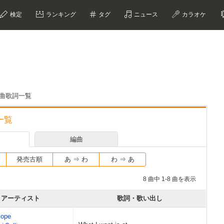
検定
ランキング
タグ
ニュース
カラオケ
・編曲歌詞一覧
詞一覧
編曲
発売古順
あ ⇒ わ
わ ⇒ あ
8 曲中 1-8 曲を表示
アーティスト
歌詞・歌い出し
iope