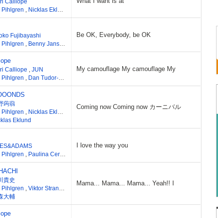
What I want is at
i Calliope
a Pihlgren
,
Nicklas Eklund
,
Sebastian Swahn
Be OK, Everybody, be OK
oko Fujibayashi
a Pihlgren
,
Benny Jansson
iope
My camouflage My camouflage My
ri Calliope
,
JUN
a Pihlgren
,
Dan Tudor-Price
,
Peter Heden
,
Jan Andersson
OOONDS
野蒟蒻
Coming now Coming now カーニバル
a Pihlgren
,
Nicklas Eklund
,
Shun Kusakawa
cklas Eklund
I love the way you
ES&ADAMS
a Pihlgren
,
Paulina Cerrilla
,
Ronnie Icon
,
Jan Baars
,
Rajan Muse
HACHI
川貴史
Mama... Mama... Mama... Yeah!! I
a Pihlgren
,
Viktor Strand
,
Chantal Richardson
,
Paulina Cerrilla
森大輔
iope