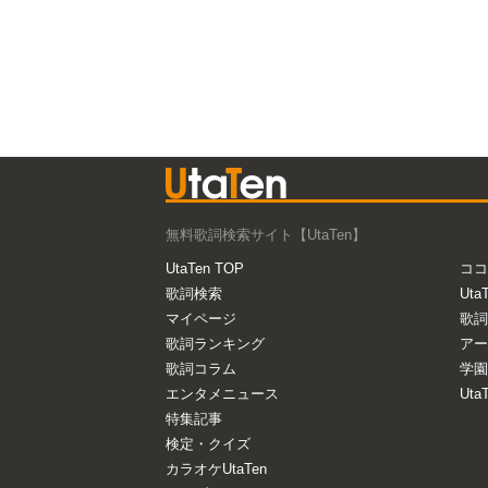
無料歌詞検索サイト【UtaTen】
UtaTen TOP
ココ
歌詞検索
Uta
マイページ
歌詞
歌詞ランキング
アー
歌詞コラム
学園
エンタメニュース
Ut
特集記事
検定・クイズ
カラオケUtaTen