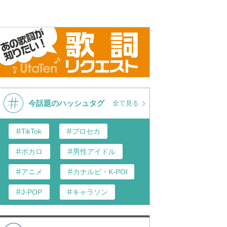
今話題のハッシュタグ
全て見る
TikTok
プロセカ
ボカロ
男性アイドル
アニメ
カナルビ・K-POP和訳
J-POP
キャラソン
あんスタ
歌い手