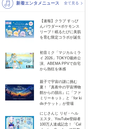
新着エンタメニュース
K-POP
演歌・歌謡
全て見る
バンド
洋楽
【速報】クラブ すっぴ
VTuber
ディズニー
んパウダー×ポケモンス
リープ！眠るたびに美肌
を育む限定コラボが誕生
初音ミク「マジカルミラ
イ 2026」TOKYO最終公
演、ABEMA PPVで自宅
から熱狂を体感
親子で宇宙の謎に挑む
夏！『真夜中の宇宙博物
館からの脱出』に「ファ
ミリーキット」と「for ki
dsチケット」が登場
にじさんじ リゼ・ヘル
エスタ、YouTube登録者
100万人達成記念！「Cel