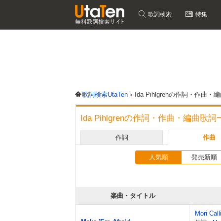
歌詞検索
特集
歌詞検索UtaTen
Ida Pihlgrenの作詞・作曲
Ida Pihlgrenの作詞・作曲・編曲歌
作詞
作曲
人気順
発売新順
楽曲・タイトル
Mori Call