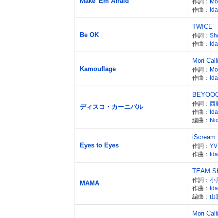
Make 'Em Afraid
作詞：
Mor
作曲：
Id
TWICE
Be OK
作詞：
Sh
作曲：
Id
Mori Call
Kamouflage
作詞：
Mo
作曲：
Id
BEYOO
作詞：
西
ディスコ・カーニバル
作曲：
Id
編曲：
Ni
iScream
Eyes to Eyes
作詞：
YV
作曲：
Id
TEAM S
作詞：
小
MAMA
作曲：
Id
編曲：
山
Mori Call