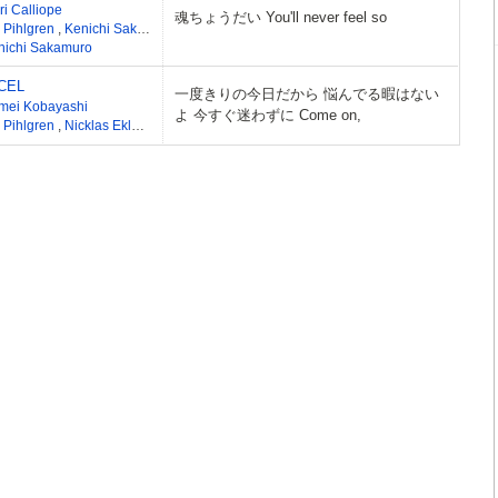
i Calliope
魂ちょうだい You'll never feel so
a Pihlgren
,
Kenichi Sakamuro
nichi Sakamuro
CEL
一度きりの今日だから 悩んでる暇はない
mei Kobayashi
よ 今すぐ迷わずに Come on,
a Pihlgren
,
Nicklas Eklund