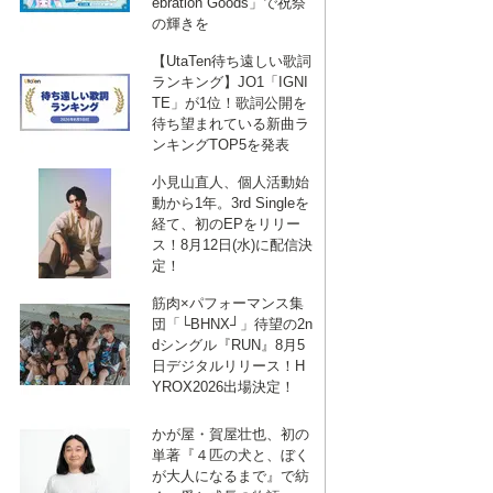
ebration Goods」で祝祭
の輝きを
【UtaTen待ち遠しい歌詞
ランキング】JO1「IGNI
TE」が1位！歌詞公開を
待ち望まれている新曲ラ
ンキングTOP5を発表
小見山直人、個人活動始
動から1年。3rd Singleを
経て、初のEPをリリー
ス！8月12日(水)に配信決
定！
筋肉×パフォーマンス集
団「└BHNX┘」待望の2n
dシングル『RUN』8月5
日デジタルリリース！H
YROX2026出場決定！
かが屋・賀屋壮也、初の
単著『４匹の犬と、ぼく
が大人になるまで』で紡