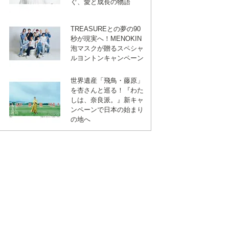
ぐ、愛と成長の物語
TREASUREとの夢の90
秒が現実へ！MENOKIN
泡マスクが贈るスペシャ
ルヨントンキャンペーン
世界遺産「飛鳥・藤原」
を杏さんと巡る！『わた
しは、奈良派。』新キャ
ンペーンで日本の始まり
の地へ