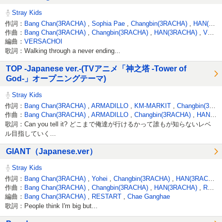
Stray Kids
作詞：
Bang Chan(3RACHA)
,
Sophia Pae
,
Changbin(3RACHA)
,
HAN(3RACHA)
作曲：
Bang Chan(3RACHA)
,
Changbin(3RACHA)
,
HAN(3RACHA)
,
VERSACHOI
編曲：
VERSACHOI
歌詞：Walking through a never ending...
TOP -Japanese ver.-(TVアニメ「神之塔 -Tower of
God-」オープニングテーマ)
Stray Kids
作詞：
Bang Chan(3RACHA)
,
ARMADILLO
,
KM-MARKIT
,
Changbin(3RACHA)
作曲：
Bang Chan(3RACHA)
,
ARMADILLO
,
Changbin(3RACHA)
,
HAN(3RACHA)
歌詞：Can you tell it? どこまで俺達が行けるかって誰もが知らないレベ
ル目指していく...
GIANT（Japanese.ver）
Stray Kids
作詞：
Bang Chan(3RACHA)
,
Yohei
,
Changbin(3RACHA)
,
HAN(3RACHA)
作曲：
Bang Chan(3RACHA)
,
Changbin(3RACHA)
,
HAN(3RACHA)
,
RESTART
編曲：
Bang Chan(3RACHA)
,
RESTART
,
Chae Ganghae
歌詞：People think I'm big but...