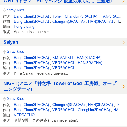
WHY?(ドラマ「Re:リベンジ-欲望の果てに-」主題歌)
Stray Kids
作詞：
Bang Chan(3RACHA)
,
Yohei
,
Changbin(3RACHA)
,
HAN(3RACHA)
作曲：
Bang Chan(3RACHA)
,
Changbin(3RACHA)
,
HAN(3RACHA)
,
Hong Jisang
編曲：
Hong Jisang
歌詞：Age is only a number...
Saiyan
Stray Kids
作詞：
Bang Chan(3RACHA)
,
KM-MARKIT
,
HAN(3RACHA)
作曲：
Bang Chan(3RACHA)
,
VERSACHOI
,
HAN(3RACHA)
編曲：
Bang Chan(3RACHA)
,
VERSACHOI
歌詞：I'm a Saiyan, legendary Saiyan...
NIGHT(アニメ「神之塔 -Tower of God- 工房戦」オープ
ニングテーマ)
Stray Kids
作詞：
Bang Chan(3RACHA)
,
Changbin(3RACHA)
,
HAN(3RACHA)
,
D&H(PURPLE NIGHT)
作曲：
Bang Chan(3RACHA)
,
VERSACHOI
,
Changbin(3RACHA)
,
HAN(3RACHA)
編曲：
VERSACHOI
歌詞：暗闇が襲うこの迷路 (I can never stop)...