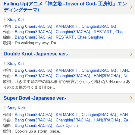
Falling Up(アニメ「神之塔 -Tower of God- 工房戦」エン
ディングテーマ)
Stray Kids
作詞：
Bang Chan(3RACHA)
,
KM-MARKIT
,
Changbin(3RACHA)
作曲：
Bang Chan(3RACHA)
,
Changbin(3RACHA)
,
RESTART
,
Chae Ganghae
編曲：
Bang Chan(3RACHA)
,
RESTART
,
Chae Ganghae
歌詞：I'm walking my way, I'm...
Double Knot -Japanese ver.-
Stray Kids
作詞：
Bang Chan(3RACHA)
,
KM-MARKIT
,
Changbin(3RACHA)
,
HAN(3RACHA)
作曲：
Bang Chan(3RACHA)
,
Changbin(3RACHA)
,
HAN(3RACHA)
,
Nick Furlong
歌詞：吐き出す頭の中の悩み事 誰が何言おうがもう構わないNo more あ
りのまま気の向くままI’ll be...
Super Bowl -Japanese ver.-
Stray Kids
作詞：
Bang Chan(3RACHA)
,
KM-MARKIT
,
Changbin(3RACHA)
,
HAN(3RACHA)
作曲：
Bang Chan(3RACHA)
,
Changbin(3RACHA)
,
HAN(3RACHA)
,
Zack Djurich
編曲：
Bang Chan(3RACHA)
,
Zack Djurich
歌詞：Cookin' up a storm, piece...