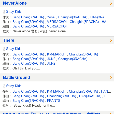
Never Alone
Stray Kids
作詞：
Bang Chan(3RACHA)
,
Yohei
,
Changbin(3RACHA)
,
HAN(3RACHA)
作曲：
Bang Chan(3RACHA)
,
VERSACHOI
,
Changbin(3RACHA)
,
HAN(3RACHA)
編曲：
Bang Chan(3RACHA)
,
VERSACHOI
歌詞：Never alone 君といれば never alone...
There
Stray Kids
作詞：
Bang Chan(3RACHA)
,
KM-MARKIT
,
Changbin(3RACHA)
作曲：
Bang Chan(3RACHA)
,
JUN2
,
Changbin(3RACHA)
編曲：
Bang Chan(3RACHA)
,
JUN2
歌詞：Oh I think of you...
Battle Ground
Stray Kids
作詞：
Bang Chan(3RACHA)
,
KM-MARKIT
,
Changbin(3RACHA)
,
HAN(3RACHA)
作曲：
Bang Chan(3RACHA)
,
Changbin(3RACHA)
,
HAN(3RACHA)
,
FRANTS
編曲：
Bang Chan(3RACHA)
,
FRANTS
歌詞：(Stray Kids!) Ready for the...