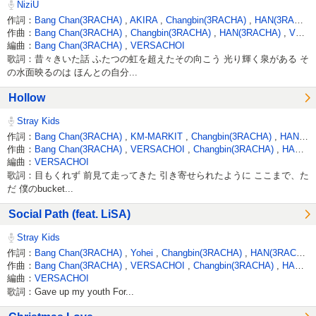
NiziU
作詞：
Bang Chan(3RACHA)
,
AKIRA
,
Changbin(3RACHA)
,
HAN(3RACHA)
作曲：
Bang Chan(3RACHA)
,
Changbin(3RACHA)
,
HAN(3RACHA)
,
VERSACHOI
編曲：
Bang Chan(3RACHA)
,
VERSACHOI
歌詞：昔々きいた話 ふたつの虹を超えたその向こう 光り輝く泉がある そ
の水面映るのは ほんとの自分...
Hollow
Stray Kids
作詞：
Bang Chan(3RACHA)
,
KM-MARKIT
,
Changbin(3RACHA)
,
HAN(3RACHA)
作曲：
Bang Chan(3RACHA)
,
VERSACHOI
,
Changbin(3RACHA)
,
HAN(3RACHA)
編曲：
VERSACHOI
歌詞：目もくれず 前見て走ってきた 引き寄せられたように ここまで、た
だ 僕のbucket...
Social Path (feat. LiSA)
Stray Kids
作詞：
Bang Chan(3RACHA)
,
Yohei
,
Changbin(3RACHA)
,
HAN(3RACHA)
作曲：
Bang Chan(3RACHA)
,
VERSACHOI
,
Changbin(3RACHA)
,
HAN(3RACHA)
編曲：
VERSACHOI
歌詞：Gave up my youth For...