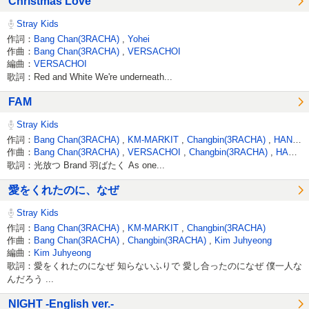
Christmas Love
Stray Kids
作詞：
Bang Chan(3RACHA)
,
Yohei
作曲：
Bang Chan(3RACHA)
,
VERSACHOI
編曲：
VERSACHOI
歌詞：Red and White We're underneath...
FAM
Stray Kids
作詞：
Bang Chan(3RACHA)
,
KM-MARKIT
,
Changbin(3RACHA)
,
HAN(3RACHA)
作曲：
Bang Chan(3RACHA)
,
VERSACHOI
,
Changbin(3RACHA)
,
HAN(3RACHA)
歌詞：光放つ Brand 羽ばたく As one...
愛をくれたのに、なぜ
Stray Kids
作詞：
Bang Chan(3RACHA)
,
KM-MARKIT
,
Changbin(3RACHA)
作曲：
Bang Chan(3RACHA)
,
Changbin(3RACHA)
,
Kim Juhyeong
編曲：
Kim Juhyeong
歌詞：愛をくれたのになぜ 知らないふりで 愛し合ったのになぜ 僕一人な
んだろう ...
NIGHT -English ver.-