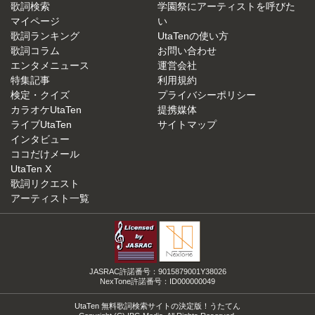
歌詞検索
学園祭にアーティストを呼びた
マイページ
い
歌詞ランキング
UtaTenの使い方
歌詞コラム
お問い合わせ
エンタメニュース
運営会社
特集記事
利用規約
検定・クイズ
プライバシーポリシー
カラオケUtaTen
提携媒体
ライブUtaTen
サイトマップ
インタビュー
ココだけメール
UtaTen X
歌詞リクエスト
アーティスト一覧
JASRAC許諾番号：9015879001Y38026
NexTone許諾番号：ID000000049
UtaTen 無料歌詞検索サイトの決定版！うたてん