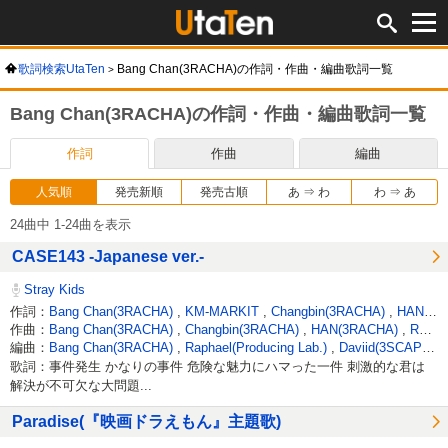
歌詞検索UtaTen
Bang Chan(3RACHA)の作詞・作曲・編曲歌詞一覧
Bang Chan(3RACHA)の作詞・作曲・編曲歌詞一覧
作詞
作曲
編曲
人気順
発売新順
発売古順
あ ⇒ わ
わ ⇒ あ
24曲中 1-24曲を表示
CASE143 -Japanese ver.-
Stray Kids
作詞：
Bang Chan(3RACHA)
,
KM-MARKIT
,
Changbin(3RACHA)
,
HAN(3RACHA)
作曲：
Bang Chan(3RACHA)
,
Changbin(3RACHA)
,
HAN(3RACHA)
,
Raphael(Producing Lab.)
編曲：
Bang Chan(3RACHA)
,
Raphael(Producing Lab.)
,
Daviid(3SCAPE)
,
歌詞：事件発生 かなりの事件 危険な魅力にハマった一件 刺激的な君は
解決が不可欠な大問題...
Paradise(『映画ドラえもん』主題歌)