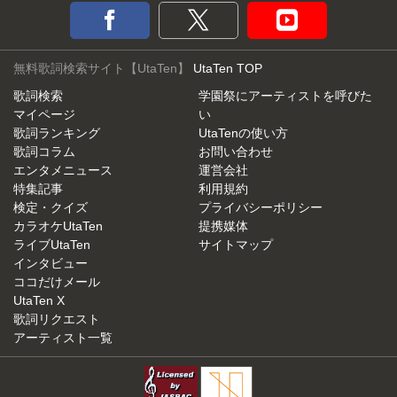
無料歌詞検索サイト【UtaTen】
UtaTen TOP
歌詞検索
学園祭にアーティストを呼びた
マイページ
い
歌詞ランキング
UtaTenの使い方
歌詞コラム
お問い合わせ
エンタメニュース
運営会社
特集記事
利用規約
検定・クイズ
プライバシーポリシー
カラオケUtaTen
提携媒体
ライブUtaTen
サイトマップ
インタビュー
ココだけメール
UtaTen X
歌詞リクエスト
アーティスト一覧