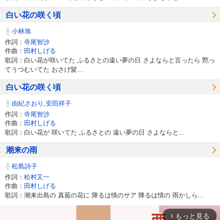
白い花の咲く頃
小林旭
作詞：
寺尾智沙
作曲：
田村しげる
歌詞：白い花が咲いてた ふるさとの遠い夢の日 さよならと言ったら 黙っ
てうつむいてた おさげ髪...
白い花の咲く頃
由紀さおり,安田祥子
作詞：
寺尾智沙
作曲：
田村しげる
歌詞：白い花が 咲いてた ふるさとの 遠い夢の日 さよならと...
潮来の雨
松島詩子
作詞：
松村又一
作曲：
田村しげる
歌詞：潮来出島の 真菰の花に 降るは情のサア 降るは情の 雨かしら...
もっと見る
arrow_forward_ios