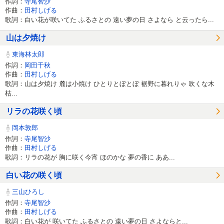
作詞：
寺尾智沙
作曲：
田村しげる
歌詞：白い花が咲いてた ふるさとの 遠い夢の日 さよなら と云ったら...
山は夕焼け
東海林太郎
作詞：
岡田千秋
作曲：
田村しげる
歌詞：山は夕焼け 麓は小焼け ひとりとぼとぼ 裾野に暮れりゃ 吹くな木
枯...
リラの花咲く頃
岡本敦郎
作詞：
寺尾智沙
作曲：
田村しげる
歌詞：リラの花が 胸に咲く今宵 ほのかな 夢の香に ああ...
白い花の咲く頃
三山ひろし
作詞：
寺尾智沙
作曲：
田村しげる
歌詞：白い花が 咲いてた ふるさとの 遠い夢の日 さよならと...