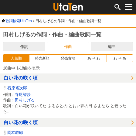
歌詞検索UtaTen
田村しげるの作詞・作曲・編曲歌詞一覧
田村しげるの作詞・作曲・編曲歌詞一覧
作詞
作曲
編曲
人気順
発売新順
発売古順
あ ⇒ わ
わ ⇒ あ
18曲中 1-18曲を表示
白い花の咲く頃
石原裕次郎
作詞：
寺尾智沙
作曲：
田村しげる
歌詞：白い花が咲いてた ふるさとの とおい夢の日 さよなら と云った
ら...
白い花の咲く頃
岡本敦郎