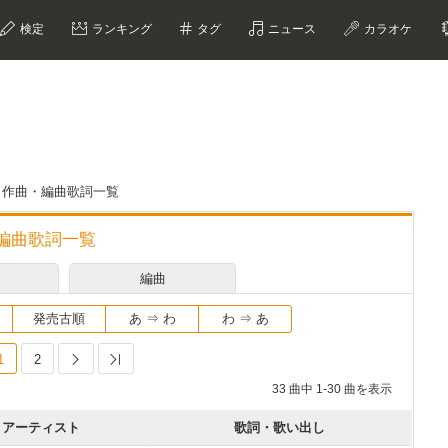
検定
ランキング
タグ
ニュース
カラオケ
の作詞・作曲・編曲歌詞一覧
曲・編曲歌詞一覧
編曲
発売古順
あ ⇒ わ
わ ⇒ あ
1
2
Next
Last
33 曲中 1-30 曲を表示
アーティスト
歌詞・歌い出し