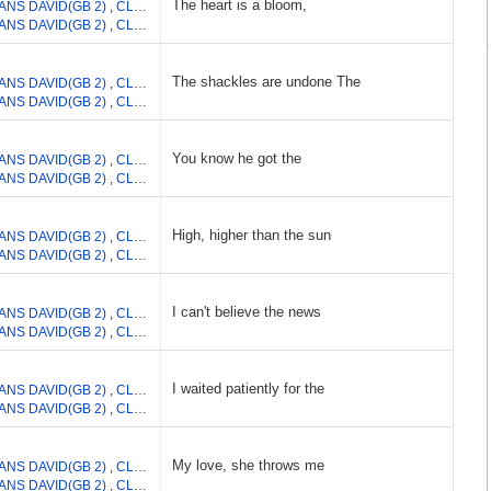
The heart is a bloom,
ANS DAVID(GB 2)
,
CLAYTON ADAM
,
MULLEN LAURENCE
,
HEWSON PAUL DA
ANS DAVID(GB 2)
,
CLAYTON ADAM
,
MULLEN LAURENCE
,
HEWSON PAUL DA
The shackles are undone The
ANS DAVID(GB 2)
,
CLAYTON ADAM
,
HEWSON PAUL DAVID
,
MULLEN LARRY
ANS DAVID(GB 2)
,
CLAYTON ADAM
,
HEWSON PAUL DAVID
,
MULLEN LARRY
You know he got the
ANS DAVID(GB 2)
,
CLAYTON ADAM
,
MULLEN LAURENCE
,
HEWSON PAUL DA
ANS DAVID(GB 2)
,
CLAYTON ADAM
,
MULLEN LAURENCE
,
HEWSON PAUL DA
High, higher than the sun
ANS DAVID(GB 2)
,
CLAYTON ADAM
,
MULLEN LAURENCE
,
HEWSON PAUL DA
ANS DAVID(GB 2)
,
CLAYTON ADAM
,
MULLEN LAURENCE
,
HEWSON PAUL DA
I can't believe the news
ANS DAVID(GB 2)
,
CLAYTON ADAM
,
HEWSON PAUL DAVID
,
MULLEN LARRY
ANS DAVID(GB 2)
,
CLAYTON ADAM
,
HEWSON PAUL DAVID
,
MULLEN LARRY
I waited patiently for the
ANS DAVID(GB 2)
,
CLAYTON ADAM
,
HEWSON PAUL DAVID
,
MULLEN LARRY
ANS DAVID(GB 2)
,
CLAYTON ADAM
,
HEWSON PAUL DAVID
,
MULLEN LARRY
My love, she throws me
ANS DAVID(GB 2)
,
CLAYTON ADAM
,
HEWSON PAUL DAVID
,
MULLEN LARRY
ANS DAVID(GB 2)
,
CLAYTON ADAM
,
HEWSON PAUL DAVID
,
MULLEN LARRY