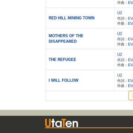
作曲：
EV
U2
RED HILL MINING TOWN
作詞：
EV
作曲：
EV
U2
MOTHERS OF THE
作詞：
EV
DISAPPEARED
作曲：
EV
U2
THE REFUGEE
作詞：
EV
作曲：
EV
U2
I WILL FOLLOW
作詞：
EV
作曲：
EV