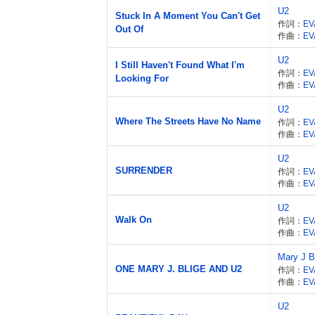
U2
Stuck In A Moment You Can't Get
作詞：
EV
Out Of
作曲：
EV
U2
I Still Haven't Found What I'm
作詞：
EV
Looking For
作曲：
EV
U2
Where The Streets Have No Name
作詞：
EV
作曲：
EV
U2
SURRENDER
作詞：
EV
作曲：
EV
U2
Walk On
作詞：
EV
作曲：
EV
Mary J B
ONE MARY J. BLIGE AND U2
作詞：
EV
作曲：
EV
U2