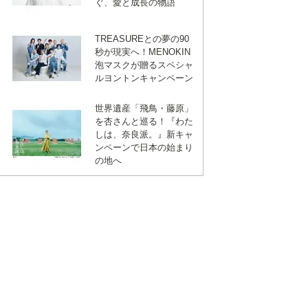
ぐ、愛と成長の物語
TREASUREとの夢の90
秒が現実へ！MENOKIN
泡マスクが贈るスペシャ
ルヨントンキャンペーン
世界遺産「飛鳥・藤原」
VID
を杏さんと巡る！『わた
VID
しは、奈良派。』新キャ
ンペーンで日本の始まり
VID
の地へ
VID
VID
VID
VID
VID