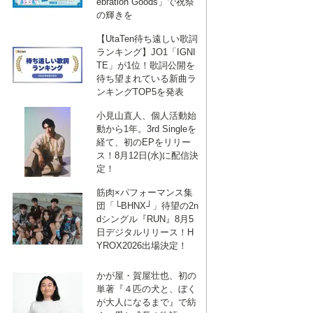
ebration Goods」で祝祭
の輝きを
【UtaTen待ち遠しい歌詞
ランキング】JO1「IGNI
TE」が1位！歌詞公開を
待ち望まれている新曲ラ
ンキングTOP5を発表
小見山直人、個人活動始
動から1年。3rd Singleを
VID
経て、初のEPをリリー
VID
ス！8月12日(水)に配信決
定！
筋肉×パフォーマンス集
団「└BHNX┘」待望の2n
dシングル『RUN』8月5
VID
日デジタルリリース！H
VID
YROX2026出場決定！
かが屋・賀屋壮也、初の
単著『４匹の犬と、ぼく
が大人になるまで』で紡