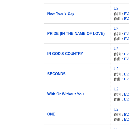
U2
New Year's Day
作詞：
EV
作曲：
EV
U2
PRIDE (IN THE NAME OF LOVE)
作詞：
EV
作曲：
EV
U2
IN GOD'S COUNTRY
作詞：
EV
作曲：
EV
U2
SECONDS
作詞：
EV
作曲：
EV
U2
With Or Without You
作詞：
EV
作曲：
EV
U2
ONE
作詞：
EV
作曲：
EV