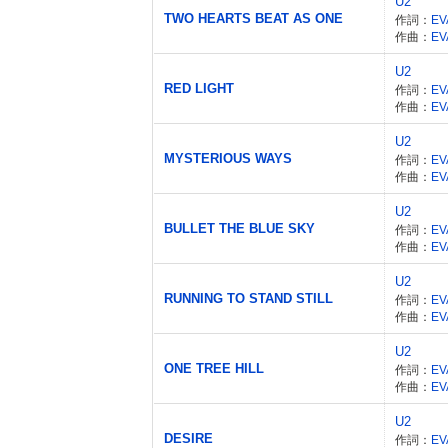
U2
TWO HEARTS BEAT AS ONE
作詞：
EV
作曲：
EV
U2
RED LIGHT
作詞：
EV
作曲：
EV
U2
MYSTERIOUS WAYS
作詞：
EV
作曲：
EV
U2
BULLET THE BLUE SKY
作詞：
EV
作曲：
EV
U2
RUNNING TO STAND STILL
作詞：
EV
作曲：
EV
U2
ONE TREE HILL
作詞：
EV
作曲：
EV
U2
DESIRE
作詞：
EV