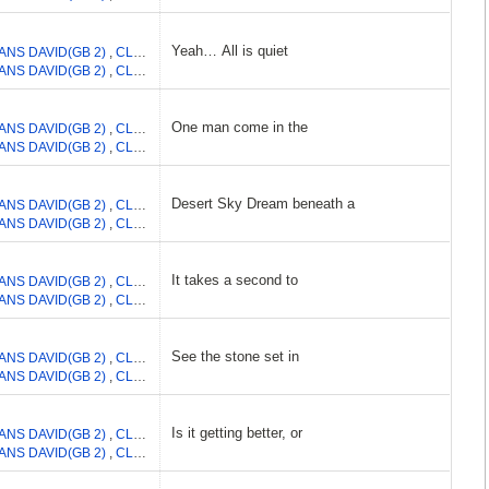
Yeah… All is quiet
ANS DAVID(GB 2)
,
CLAYTON ADAM
,
HEWSON PAUL DAVID
,
MULLEN LARRY
ANS DAVID(GB 2)
,
CLAYTON ADAM
,
HEWSON PAUL DAVID
,
MULLEN LARRY
One man come in the
ANS DAVID(GB 2)
,
CLAYTON ADAM
,
HEWSON PAUL DAVID
,
MULLEN LARRY
ANS DAVID(GB 2)
,
CLAYTON ADAM
,
HEWSON PAUL DAVID
,
MULLEN LARRY
Desert Sky Dream beneath a
ANS DAVID(GB 2)
,
CLAYTON ADAM
,
MULLEN LAURENCE
,
HEWSON PAUL DA
ANS DAVID(GB 2)
,
CLAYTON ADAM
,
MULLEN LAURENCE
,
HEWSON PAUL DA
It takes a second to
ANS DAVID(GB 2)
,
CLAYTON ADAM
,
HEWSON PAUL DAVID
,
MULLEN LARRY
ANS DAVID(GB 2)
,
CLAYTON ADAM
,
HEWSON PAUL DAVID
,
MULLEN LARRY
See the stone set in
ANS DAVID(GB 2)
,
CLAYTON ADAM
,
MULLEN LAURENCE
,
HEWSON PAUL DA
ANS DAVID(GB 2)
,
CLAYTON ADAM
,
MULLEN LAURENCE
,
HEWSON PAUL DA
Is it getting better, or
ANS DAVID(GB 2)
,
CLAYTON ADAM
,
HEWSON PAUL DAVID
,
MULLEN LARRY
ANS DAVID(GB 2)
,
CLAYTON ADAM
,
HEWSON PAUL DAVID
,
MULLEN LARRY