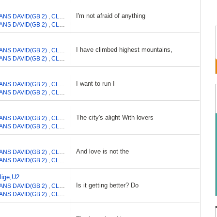
I'm not afraid of anything
ANS DAVID(GB 2)
,
CLAYTON ADAM
,
MULLEN LAURENCE
,
HEWSON PAUL DA
ANS DAVID(GB 2)
,
CLAYTON ADAM
,
MULLEN LAURENCE
,
HEWSON PAUL DA
I have climbed highest mountains,
ANS DAVID(GB 2)
,
CLAYTON ADAM
,
MULLEN LAURENCE
,
HEWSON PAUL DA
ANS DAVID(GB 2)
,
CLAYTON ADAM
,
MULLEN LAURENCE
,
HEWSON PAUL DA
I want to run I
ANS DAVID(GB 2)
,
CLAYTON ADAM
,
MULLEN LAURENCE
,
HEWSON PAUL DA
ANS DAVID(GB 2)
,
CLAYTON ADAM
,
MULLEN LAURENCE
,
HEWSON PAUL DA
The city's alight With lovers
ANS DAVID(GB 2)
,
CLAYTON ADAM
,
HEWSON PAUL DAVID
,
MULLEN LARRY
ANS DAVID(GB 2)
,
CLAYTON ADAM
,
HEWSON PAUL DAVID
,
MULLEN LARRY
And love is not the
ANS DAVID(GB 2)
,
CLAYTON ADAM
,
MULLEN LAURENCE
,
HEWSON PAUL DA
ANS DAVID(GB 2)
,
CLAYTON ADAM
,
MULLEN LAURENCE
,
HEWSON PAUL DA
lige,U2
Is it getting better? Do
ANS DAVID(GB 2)
,
CLAYTON ADAM
,
HEWSON PAUL DAVID
,
MULLEN LARRY
ANS DAVID(GB 2)
,
CLAYTON ADAM
,
HEWSON PAUL DAVID
,
MULLEN LARRY