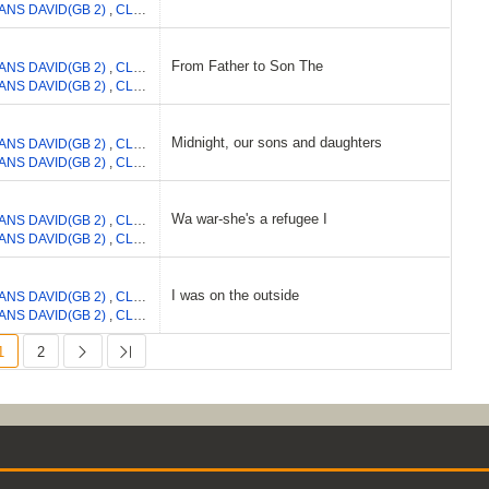
ANS DAVID(GB 2)
,
CLAYTON ADAM
,
HEWSON PAUL DAVID
,
MULLEN LARRY
From Father to Son The
ANS DAVID(GB 2)
,
CLAYTON ADAM
,
MULLEN LAURENCE
,
HEWSON PAUL DA
ANS DAVID(GB 2)
,
CLAYTON ADAM
,
MULLEN LAURENCE
,
HEWSON PAUL DA
Midnight, our sons and daughters
ANS DAVID(GB 2)
,
CLAYTON ADAM
,
MULLEN LAURENCE
,
HEWSON PAUL DA
ANS DAVID(GB 2)
,
CLAYTON ADAM
,
MULLEN LAURENCE
,
HEWSON PAUL DA
Wa war-she's a refugee I
ANS DAVID(GB 2)
,
CLAYTON ADAM
,
HEWSON PAUL DAVID
,
MULLEN LARRY
ANS DAVID(GB 2)
,
CLAYTON ADAM
,
HEWSON PAUL DAVID
,
MULLEN LARRY
I was on the outside
ANS DAVID(GB 2)
,
CLAYTON ADAM
,
HEWSON PAUL DAVID
,
MULLEN LARRY
ANS DAVID(GB 2)
,
CLAYTON ADAM
,
HEWSON PAUL DAVID
,
MULLEN LARRY
1
2
Next
Last