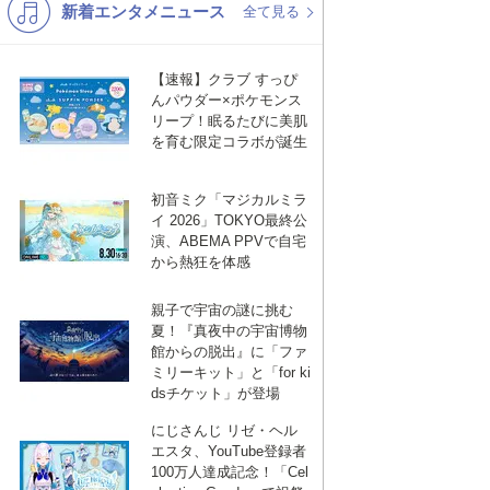
VID
新着エンタメニュース
K-POP
演歌・歌謡
全て見る
VID
バンド
洋楽
【速報】クラブ すっぴ
VTuber
ディズニー
んパウダー×ポケモンス
リープ！眠るたびに美肌
を育む限定コラボが誕生
VID
VID
初音ミク「マジカルミラ
イ 2026」TOKYO最終公
VID
演、ABEMA PPVで自宅
VID
から熱狂を体感
親子で宇宙の謎に挑む
夏！『真夜中の宇宙博物
館からの脱出』に「ファ
ミリーキット」と「for ki
dsチケット」が登場
にじさんじ リゼ・ヘル
エスタ、YouTube登録者
100万人達成記念！「Cel