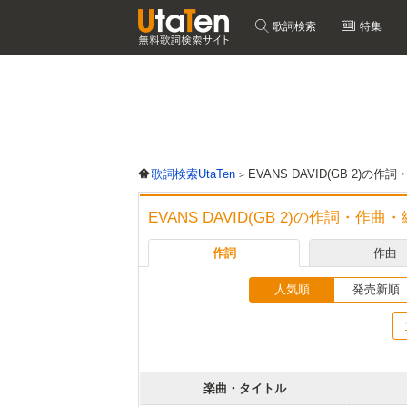
歌詞検索
特集
歌詞検索UtaTen
EVANS DAVID(GB 2)
EVANS DAVID(GB 2)の作詞・作
作詞
作曲
人気順
発売新順
楽曲・タイトル