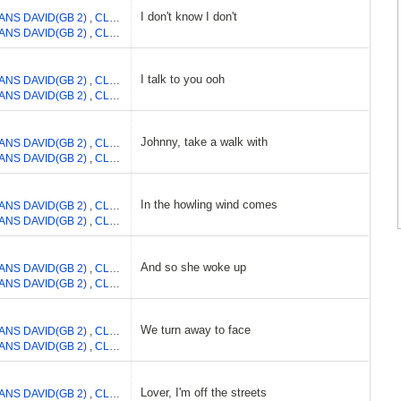
I don't know I don't
ANS DAVID(GB 2)
,
CLAYTON ADAM
,
HEWSON PAUL DAVID
,
MULLEN LARRY
ANS DAVID(GB 2)
,
CLAYTON ADAM
,
HEWSON PAUL DAVID
,
MULLEN LARRY
I talk to you ooh
ANS DAVID(GB 2)
,
CLAYTON ADAM
,
HEWSON PAUL DAVID
,
MULLEN LARRY
ANS DAVID(GB 2)
,
CLAYTON ADAM
,
HEWSON PAUL DAVID
,
MULLEN LARRY
Johnny, take a walk with
ANS DAVID(GB 2)
,
CLAYTON ADAM
,
MULLEN LAURENCE
,
HEWSON PAUL DA
ANS DAVID(GB 2)
,
CLAYTON ADAM
,
MULLEN LAURENCE
,
HEWSON PAUL DA
In the howling wind comes
ANS DAVID(GB 2)
,
CLAYTON ADAM
,
MULLEN LAURENCE
,
HEWSON PAUL DA
ANS DAVID(GB 2)
,
CLAYTON ADAM
,
MULLEN LAURENCE
,
HEWSON PAUL DA
And so she woke up
ANS DAVID(GB 2)
,
CLAYTON ADAM
,
MULLEN LAURENCE
,
HEWSON PAUL DA
ANS DAVID(GB 2)
,
CLAYTON ADAM
,
MULLEN LAURENCE
,
HEWSON PAUL DA
We turn away to face
ANS DAVID(GB 2)
,
CLAYTON ADAM
,
MULLEN LAURENCE
,
HEWSON PAUL DA
ANS DAVID(GB 2)
,
CLAYTON ADAM
,
MULLEN LAURENCE
,
HEWSON PAUL DA
Lover, I'm off the streets
ANS DAVID(GB 2)
,
CLAYTON ADAM
,
HEWSON PAUL DAVID
,
MULLEN LARRY