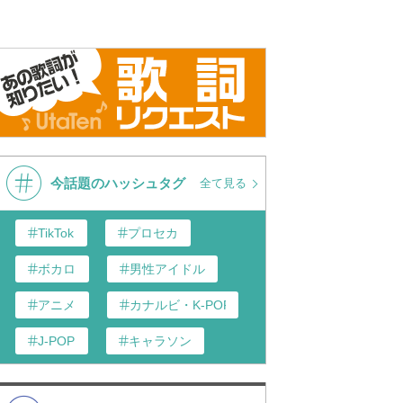
VID
VID
VID
VID
VID
VID
今話題のハッシュタグ
全て見る
TikTok
プロセカ
ボカロ
男性アイドル
VID
VID
アニメ
カナルビ・K-POP和訳
J-POP
キャラソン
あんスタ
歌い手