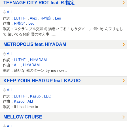
TEENAGE CITY RIOT feat. R-指定
ALI
作詞：
LUTHFI
,
Alex
,
R-指定
,
Leo
作曲：
R-指定
,
Leo
歌詞：スクランブル交差点 渦巻いてる「もうダメ…」 気づかんフリをし
て 俯いてるお前 君の考え事…...
METROPOLIS feat. HIYADAM
ALI
作詞：
LUTHFI
,
HIYADAM
作曲：
ALI
,
HIYADAM
歌詞：踊りな 俺のターン try me now...
KEEP YOUR HEAD UP feat. KAZUO
ALI
作詞：
LUTHFI
,
Kazuo
,
LEO
作曲：
Kazuo
,
ALI
歌詞：If I had time to...
MELLOW CRUISE
ALI