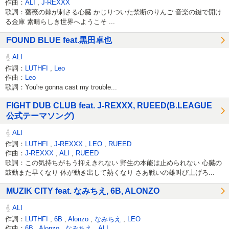
作曲：
ALI
,
J-REXXX
歌詞：薔薇の棘が刺さる心臓 かじりついた禁断のりんご 音楽の鍵で開け
る金庫 素晴らしき世界へようこそ ...
FOUND BLUE feat.黒田卓也
ALI
作詞：
LUTHFI
,
Leo
作曲：
Leo
歌詞：You're gonna cast my trouble...
FIGHT DUB CLUB feat. J-REXXX, RUEED(B.LEAGUE
公式テーマソング)
ALI
作詞：
LUTHFI
,
J-REXXX
,
LEO
,
RUEED
作曲：
J-REXXX
,
ALI
,
RUEED
歌詞：この気持ちがもう抑えきれない 野生の本能は止められない 心臓の
鼓動また早くなり 体が動き出して熱くなり さあ戦いの雄叫び上げろ...
MUZIK CITY feat. なみちえ, 6B, ALONZO
ALI
作詞：
LUTHFI
,
6B
,
Alonzo
,
なみちえ
,
LEO
作曲：
6B
,
Alonzo
,
なみちえ
,
ALI