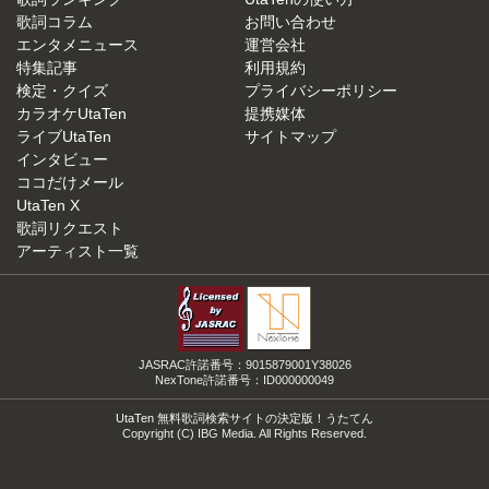
歌詞コラム
お問い合わせ
エンタメニュース
運営会社
特集記事
利用規約
検定・クイズ
プライバシーポリシー
カラオケUtaTen
提携媒体
ライブUtaTen
サイトマップ
インタビュー
ココだけメール
UtaTen X
歌詞リクエスト
アーティスト一覧
JASRAC許諾番号：9015879001Y38026
NexTone許諾番号：ID000000049
UtaTen 無料歌詞検索サイトの決定版！うたてん
Copyright (C) IBG Media. All Rights Reserved.