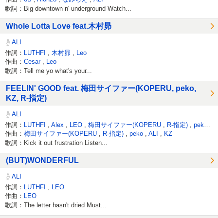
歌詞：Big downtown n' underground Watch...
Whole Lotta Love feat.木村昴
ALI
作詞：
LUTHFI
,
木村昴
,
Leo
作曲：
Cesar
,
Leo
歌詞：Tell me yo what's your...
FEELIN' GOOD feat. 梅田サイファー(KOPERU, peko,
KZ, R-指定)
ALI
作詞：
LUTHFI
,
Alex
,
LEO
,
梅田サイファー(KOPERU
,
R-指定)
,
peko
,
K
作曲：
梅田サイファー(KOPERU
,
R-指定)
,
peko
,
ALI
,
KZ
歌詞：Kick it out frustration Listen...
(BUT)WONDERFUL
ALI
作詞：
LUTHFI
,
LEO
作曲：
LEO
歌詞：The letter hasn't dried Must...