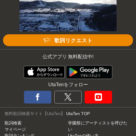
歌詞リクエスト
公式アプリ 無料配信中!
UtaTenをフォロー
無料歌詞検索サイト【UtaTen】
UtaTen TOP
歌詞検索
学園祭にアーティストを呼びた
マイページ
い
歌詞ランキング
UtaTenの使い方