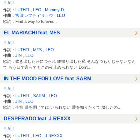
ALI
作詞：
LUTHFI
,
LEO
,
Mummy-D
作曲：
宮田'レフティ'リョウ
,
LEO
歌詞：Find a way to forever...
EL MARIACHI feat. MFS
ALI
作詞：
LUTHFI
,
MFS
,
LEO
作曲：
JIN
,
LEO
歌詞：吹き出した汗につられ 腰振り出した私 そんなつもりじゃないなん
て もう口で言ってもこの夜止められない Don't...
IN THE MOOD FOR LOVE feat. SARM
ALI
作詞：
LUTHFI
,
SARM
,
LEO
作曲：
JIN
,
LEO
歌詞：今宵 眼を閉じては いられない 愛を知りたくて 壊したの...
DESPERADO feat. J-REXXX
ALI
作詞：
LUTHFI
,
LEO
,
J-REXXX