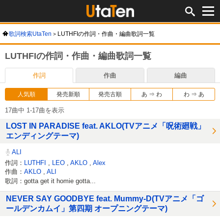
歌詞検索UtaTen
LUTHFIの作詞・作曲・編曲歌詞一覧
LUTHFIの作詞・作曲・編曲歌詞一覧
作詞
作曲
編曲
人気順
発売新順
発売古順
あ ⇒ わ
わ ⇒ あ
17曲中 1-17曲を表示
LOST IN PARADISE feat. AKLO(TVアニメ「呪術廻戦」
エンディングテーマ)
ALI
作詞：
LUTHFI
,
LEO
,
AKLO
,
Alex
作曲：
AKLO
,
ALI
歌詞：gotta get it homie gotta...
NEVER SAY GOODBYE feat. Mummy-D(TVアニメ「ゴ
ールデンカムイ」第四期 オープニングテーマ)