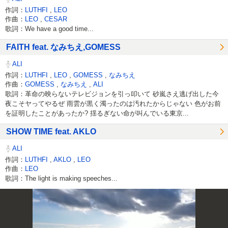
作詞：
LUTHFI
,
LEO
作曲：
LEO
,
CESAR
歌詞：We have a good time...
FAITH feat. なみちえ,GOMESS
ALI
作詞：
LUTHFI
,
LEO
,
GOMESS
,
なみちえ
作曲：
GOMESS
,
なみちえ
,
ALI
歌詞：革命の映らないテレビジョンを引っ叩いて 砂嵐さえ逃げ出した今
夜こそヤってやるぜ 雨雲が黒く濁ったのは汚れたからじゃない 色がお前
を証明したことがあったか? 揺るぎない命が叫んでいる東京...
SHOW TIME feat. AKLO
ALI
作詞：
LUTHFI
,
AKLO
,
LEO
作曲：
LEO
歌詞：The light is making speeches...