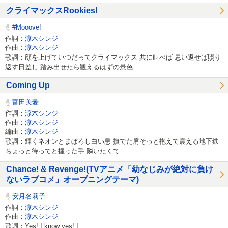
クライマックスRookies!
#Mooove!
作詞：
涼木シンジ
作曲：
涼木シンジ
歌詞：顔を上げていつだってクライマックス 共に叫べば 思い返せば照り
返す日差し 踏み出せたら観えるはずの景色...
Coming Up
富田美憂
作詞：
涼木シンジ
作曲：
涼木シンジ
編曲：
涼木シンジ
歌詞：輝くネオンとまぼろし白い息 撫でた肩そっと抱えて震える地下鉄
ちょっと待ってと握った手 隣いたくて...
Chance! & Revenge!(TVアニメ「幼なじみが絶対に負け
ないラブコメ」オープニングテーマ)
安月名莉子
作詞：
涼木シンジ
作曲：
涼木シンジ
歌詞：Yes! I know yes! I...