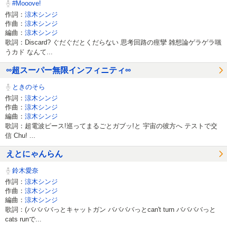
#Mooove!
作詞：
涼木シンジ
作曲：
涼木シンジ
編曲：
涼木シンジ
歌詞：Discard? ぐだぐだとくだらない 思考回路の痙攣 雑想論ゲラゲラ嗤
うカド なんて...
∞超スーパー無限インフィニティ∞
ときのそら
作詞：
涼木シンジ
作曲：
涼木シンジ
編曲：
涼木シンジ
歌詞：超電波ピース!巡ってまるごとガブッ!と 宇宙の彼方へ テストで交
信 Chu! ...
えとにゃんらん
鈴木愛奈
作詞：
涼木シンジ
作曲：
涼木シンジ
編曲：
涼木シンジ
歌詞：(ババババっとキャットガン ババババっとcan't turn ババババっと
cats runで...