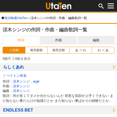
歌詞検索UtaTen
涼木シンジの作詞・作曲・編曲歌詞一覧
涼木シンジの作詞・作曲・編曲歌詞一覧
作詞
作曲
編曲
人気順
発売新順
発売古順
あ ⇒ わ
わ ⇒ あ
8曲中 1-8曲を表示
らしくあれ
ペイトン尚未
作詞：
涼木シンジ
,
argɐ
作曲：
涼木シンジ
編曲：
涼木シンジ
歌詞：何が良くてダメか分からないんだ 得意な笑顔が上手くできない ま
だ知らない事だらけの知識だとか まだ知らない事ばかりの経験だとか...
ENDLESS BET