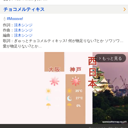
チョコメルティキス
#Mooove!
作詞：
涼木シンジ
作曲：
涼木シンジ
編曲：
涼木シンジ
歌詞：ぎゅっとチョコメルティキッス! 何が物足りない?とか ソワソワ…
愛が物足りない?とか...
もっと見る
arrow_forward_ios