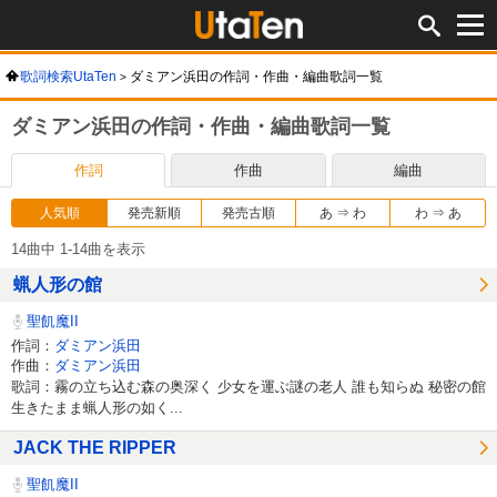
歌詞検索UtaTen
ダミアン浜田の作詞・作曲・編曲歌詞一覧
ダミアン浜田の作詞・作曲・編曲歌詞一覧
作詞
作曲
編曲
人気順
発売新順
発売古順
あ ⇒ わ
わ ⇒ あ
14曲中 1-14曲を表示
蝋人形の館
聖飢魔II
作詞：
ダミアン浜田
作曲：
ダミアン浜田
歌詞：霧の立ち込む森の奥深く 少女を運ぶ謎の老人 誰も知らぬ 秘密の館
生きたまま蝋人形の如く...
JACK THE RIPPER
聖飢魔II