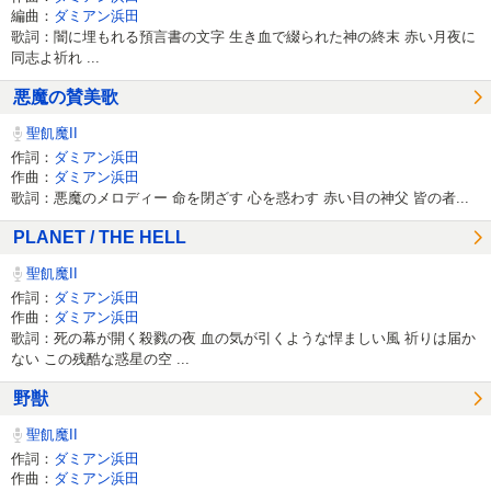
編曲：
ダミアン浜田
歌詞：闇に埋もれる預言書の文字 生き血で綴られた神の終末 赤い月夜に
同志よ祈れ ...
悪魔の賛美歌
聖飢魔II
作詞：
ダミアン浜田
作曲：
ダミアン浜田
歌詞：悪魔のメロディー 命を閉ざす 心を惑わす 赤い目の神父 皆の者...
PLANET / THE HELL
聖飢魔II
作詞：
ダミアン浜田
作曲：
ダミアン浜田
歌詞：死の幕が開く殺戮の夜 血の気が引くような悍ましい風 祈りは届か
ない この残酷な惑星の空 ...
野獣
聖飢魔II
作詞：
ダミアン浜田
作曲：
ダミアン浜田