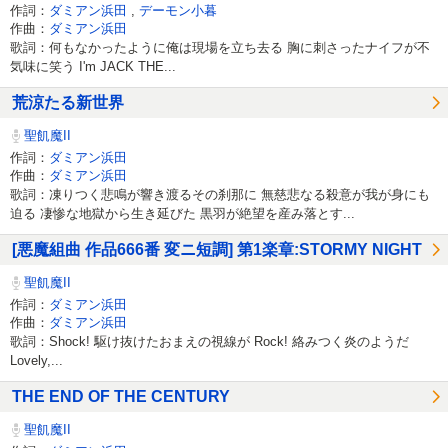
作詞：
ダミアン浜田
,
デーモン小暮
作曲：
ダミアン浜田
歌詞：何もなかったように俺は現場を立ち去る 胸に刺さったナイフが不
気味に笑う I'm JACK THE...
荒涼たる新世界
聖飢魔II
作詞：
ダミアン浜田
作曲：
ダミアン浜田
歌詞：凍りつく悲鳴が響き渡るその刹那に 無慈悲なる殺意が我が身にも
迫る 凄惨な地獄から生き延びた 黒羽が絶望を産み落とす...
[悪魔組曲 作品666番 変ニ短調] 第1楽章:STORMY NIGHT
聖飢魔II
作詞：
ダミアン浜田
作曲：
ダミアン浜田
歌詞：Shock! 駆け抜けたおまえの視線が Rock! 絡みつく炎のようだ
Lovely,...
THE END OF THE CENTURY
聖飢魔II