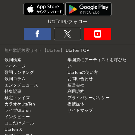
UtaTenをフォロー
無料歌詞検索サイト【UtaTen】
UtaTen TOP
歌詞検索
学園祭にアーティストを呼びた
マイページ
い
歌詞ランキング
UtaTenの使い方
歌詞コラム
お問い合わせ
エンタメニュース
運営会社
特集記事
利用規約
検定・クイズ
プライバシーポリシー
カラオケUtaTen
提携媒体
ライブUtaTen
サイトマップ
インタビュー
ココだけメール
UtaTen X