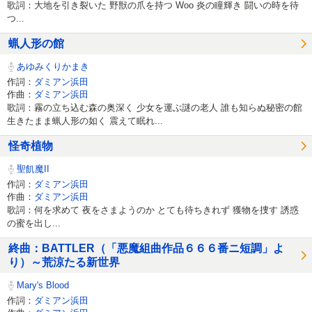
歌詞：大地を引き裂いた 野獣の爪を持つ Woo 炎の瞳輝き 闘いの時を待
つ...
蝋人形の館
あゆみくりかまき
作詞：
ダミアン浜田
作曲：
ダミアン浜田
歌詞：霧の立ち込む森の奥深く 少女を運ぶ謎の老人 誰も知らぬ秘密の館
生きたまま蝋人形の如く 震えて眠れ...
怪奇植物
聖飢魔II
作詞：
ダミアン浜田
作曲：
ダミアン浜田
歌詞：何を求めて 夜をさまようのか とても待ちきれず 獲物を捜す 誘惑
の蜜を出し...
終曲：BATTLER（「悪魔組曲作品６６６番ニ短調」よ
り）～荒涼たる新世界
Mary's Blood
作詞：
ダミアン浜田