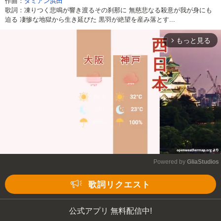
作曲：
ダミアン浜田
歌詞：凍りつく悲鳴が響き渡るその刹那に 無慈悲なる殺意が我が身にも
迫る 凄惨な地獄から生き延びた 黒羽が絶望を産み落とす...
もっと見る
arrow_forward_ios
Powered by 
GliaStudios
Mute
歌詞リクエスト
公式アプリ 無料配信中!