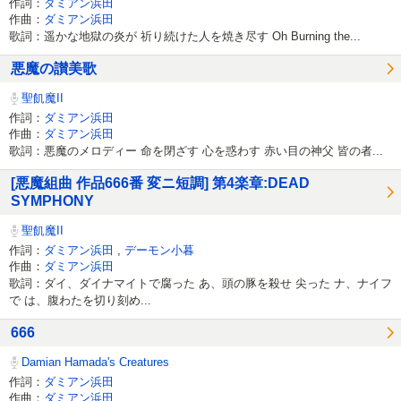
作詞：
ダミアン浜田
作曲：
ダミアン浜田
歌詞：遥かな地獄の炎が 祈り続けた人を焼き尽す Oh Burning the...
悪魔の讃美歌
聖飢魔II
作詞：
ダミアン浜田
作曲：
ダミアン浜田
歌詞：悪魔のメロディー 命を閉ざす 心を惑わす 赤い目の神父 皆の者...
[悪魔組曲 作品666番 変ニ短調] 第4楽章:DEAD
SYMPHONY
聖飢魔II
作詞：
ダミアン浜田
,
デーモン小暮
作曲：
ダミアン浜田
歌詞：ダイ、ダイナマイトで腐った あ、頭の豚を殺せ 尖った ナ、ナイフ
で は、腹わたを切り刻め...
666
Damian Hamada's Creatures
作詞：
ダミアン浜田
作曲：
ダミアン浜田