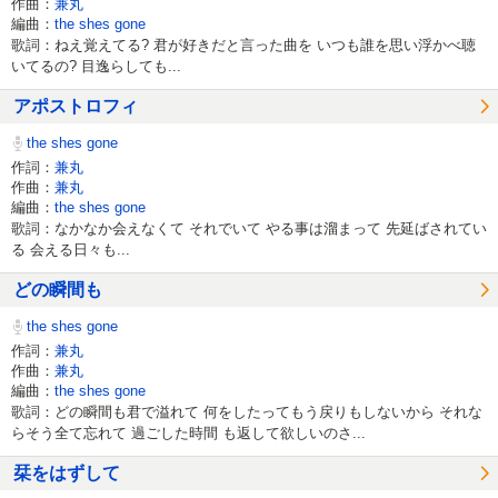
作曲：
兼丸
編曲：
the shes gone
歌詞：ねえ覚えてる? 君が好きだと言った曲を いつも誰を思い浮かべ聴
いてるの? 目逸らしても...
アポストロフィ
the shes gone
作詞：
兼丸
作曲：
兼丸
編曲：
the shes gone
歌詞：なかなか会えなくて それでいて やる事は溜まって 先延ばされてい
る 会える日々も...
どの瞬間も
the shes gone
作詞：
兼丸
作曲：
兼丸
編曲：
the shes gone
歌詞：どの瞬間も君で溢れて 何をしたってもう戻りもしないから それな
らそう全て忘れて 過ごした時間 も返して欲しいのさ...
栞をはずして