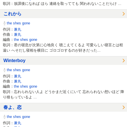
歌詞：放課後になれば ほら 連絡を取ってても 関われないことだらけ ...
これから
the shes gone
作詞：
兼丸
作曲：
兼丸
編曲：
the shes gone
歌詞：君の寝息が次第に心地良く 聴こえてくるよ 可愛らしい寝言とは程
遠い へそだし寝相を横目に ゴロゴロするのが好きだった...
Winterboy
the shes gone
作詞：
兼丸
作曲：
兼丸
編曲：
the shes gone
歌詞：忘れられない人よ どうかまだ近くにいて 忘れられない想いほど 降
り積もっているよ ...
春よ、恋
the shes gone
作詞：
兼丸