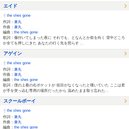
エイド
the shes gone
作詞：
兼丸
作曲：
兼丸
編曲：
the shes gone
歌詞：傷付いてしまった夜に それでも、となんとか前を向く 背中どころ
か全てを押しにきた あなたの行く先を照らす ...
アゲイン
the shes gone
作詞：
兼丸
作曲：
兼丸
編曲：
the shes gone
歌詞：僕の上着の右ポケットが 役目がなくなったと嘆いていた ここは君
が手を突っ込む専用の場所だったから 温めたまま取り忘れた...
スクールボーイ
the shes gone
作詞：
兼丸
作曲：
兼丸
編曲：
the shes gone