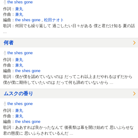
the shes gone
作詞：
兼丸
作曲：
兼丸
編曲：
the shes gone
,
松田ナオト
歌詞：何回でも繰り返して 過ごしたい日々がある 僕と君だけ知る 夏の話
...
何者
the shes gone
作詞：
兼丸
作曲：
兼丸
編曲：
the shes gone
歌詞：僕が僕を認めていないのは だってこれ以上まだやれるはずだから
僕が僕に期待していたいのは だって何も諦めていないから ...
ムスクの香り
the shes gone
作詞：
兼丸
作曲：
兼丸
編曲：
the shes gone
歌詞：ああすれば良かったなんて 後夜祭は幕を開け始めて 思いぶらせな
君の態度に 思いふらされているんだ ...