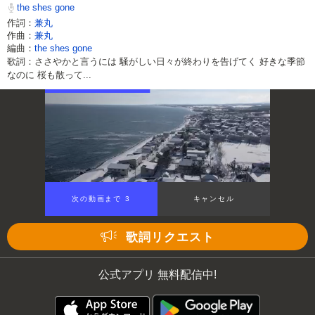
the shes gone
作詞：
兼丸
作曲：
兼丸
編曲：
the shes gone
歌詞：ささやかと言うには 騒がしい日々が終わりを告げてく 好きな季節
なのに 桜も散って...
次の動画まで 3
キャンセル
歌詞リクエスト
公式アプリ 無料配信中!