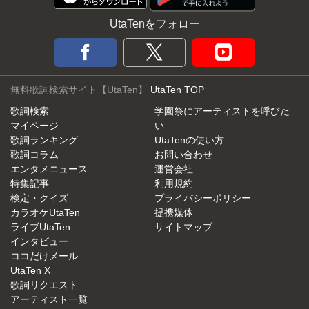
UtaTenをフォロー
無料歌詞検索サイト【UtaTen】
UtaTen TOP
歌詞検索
学園祭にアーティストを呼びた
マイページ
い
歌詞ランキング
UtaTenの使い方
歌詞コラム
お問い合わせ
エンタメニュース
運営会社
特集記事
利用規約
検定・クイズ
プライバシーポリシー
カラオケUtaTen
提携媒体
ライブUtaTen
サイトマップ
インタビュー
ココだけメール
UtaTen X
歌詞リクエスト
アーティスト一覧