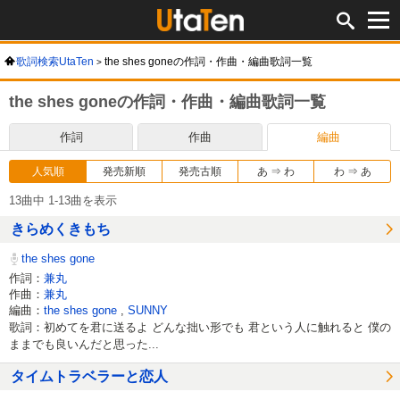
歌詞検索UtaTen
the shes goneの作詞・作曲・編曲歌詞一覧
the shes goneの作詞・作曲・編曲歌詞一覧
作詞
作曲
編曲
人気順
発売新順
発売古順
あ ⇒ わ
わ ⇒ あ
13曲中 1-13曲を表示
きらめくきもち
the shes gone
作詞：
兼丸
作曲：
兼丸
編曲：
the shes gone
,
SUNNY
歌詞：初めてを君に送るよ どんな拙い形でも 君という人に触れると 僕の
ままでも良いんだと思った...
タイムトラベラーと恋人