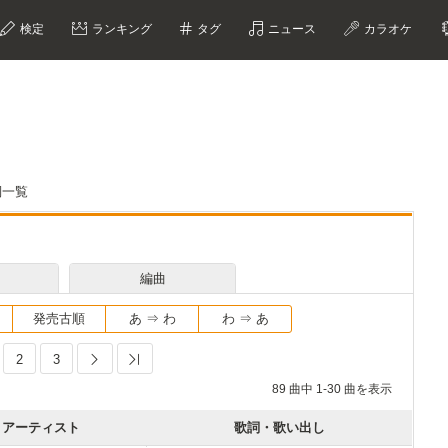
検定
ランキング
タグ
ニュース
カラオケ
詞一覧
編曲
発売古順
あ ⇒ わ
わ ⇒ あ
2
3
Next
Last
89 曲中 1-30 曲を表示
アーティスト
歌詞・歌い出し