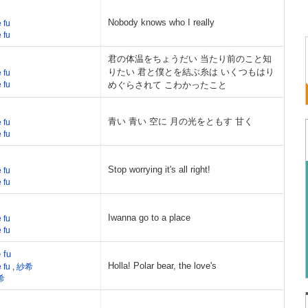
Nobody knows who I really
 fu
 fu
君の体温をちょうだい 当たり前のこと知
りたい 君と僕とを結ぶ糸は いくつもはり
 fu
 fu
めぐらされて こわかったこと
青い 青い 空に 月の光をともす 甘く
 fu
 fu
Stop worrying it's all right!
 fu
 fu
Iwanna go to a place
 fu
 fu
 fu
Holla! Polar bear, the love's
e fu
,
紗希
希