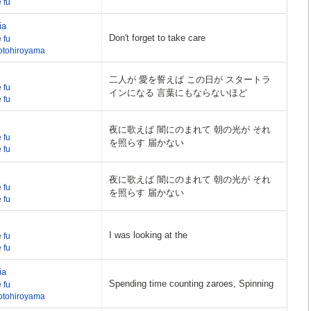
 fu
ia
Don't forget to take care
 fu
otohiroyama
二人が 愛を誓えば この日が スタートラ
 fu
インになる 言葉にもならないほど
 fu
夜に歌えば 闇にのまれて 朝の光が それ
 fu
を照らす 届かない
 fu
夜に歌えば 闇にのまれて 朝の光が それ
 fu
を照らす 届かない
 fu
I was looking at the
 fu
 fu
ia
Spending time counting zaroes, Spinning
 fu
otohiroyama