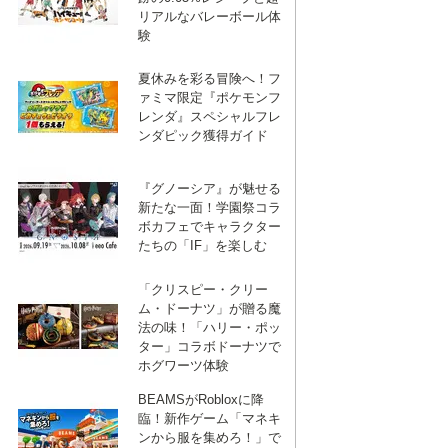
リアルなバレーボール体
験
夏休みを彩る冒険へ！フ
ァミマ限定『ポケモンフ
レンダ』スペシャルフレ
ンダピック獲得ガイド
『グノーシア』が魅せる
新たな一面！学園祭コラ
ボカフェでキャラクター
たちの「IF」を楽しむ
「クリスピー・クリー
ム・ドーナツ」が贈る魔
法の味！「ハリー・ポッ
ター」コラボドーナツで
ホグワーツ体験
BEAMSがRobloxに降
臨！新作ゲーム「マネキ
ンから服を集めろ！」で