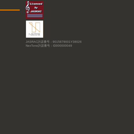
JASRAC許諾番号：9015879001Y38026
NexTone許諾番号：ID000000049