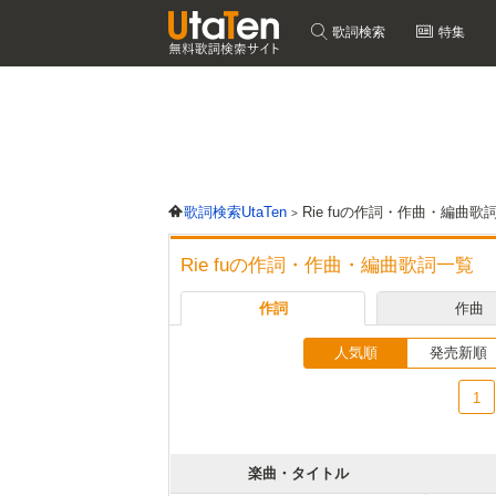
歌詞検索
特集
歌詞検索UtaTen
Rie fuの作詞・作曲・編曲歌
Rie fuの作詞・作曲・編曲歌詞一覧
作詞
作曲
人気順
発売新順
1
楽曲・タイトル