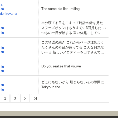
ia
The same old lies, rolling
 fu
otohiroyama
半分寝てる目をこすって時計の針を見た
スヌーズボタンはもうすでに3回押した い
 fu
 fu
つもの一日が始まる 重い体起こしてシャ
ワーに飛び込んだ
この物語の続き これからページ埋めよう
たくさんの奇跡が待ってる こんな何気な
 fu
 fu
い一日 新しいメロディーを口ずさんでみ
るんだ
Do you realize that you've
 fu
 fu
どこにもないから 埋まらないその隙間に
 fu
Tokyo in the
 fu
2
3
Next
Last