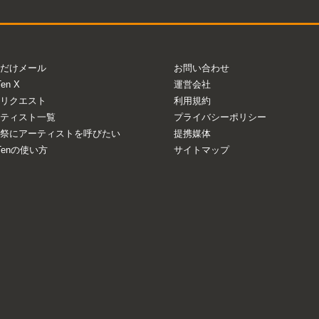
だけメール
お問い合わせ
Ten X
運営会社
リクエスト
利用規約
ティスト一覧
プライバシーポリシー
祭にアーティストを呼びたい
提携媒体
aTenの使い方
サイトマップ