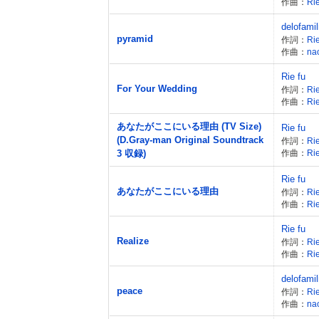
作曲：
Rie
delofamil
pyramid
作詞：
Rie
作曲：
na
Rie fu
For Your Wedding
作詞：
Rie
作曲：
Rie
あなたがここにいる理由 (TV Size)
Rie fu
(D.Gray-man Original Soundtrack
作詞：
Rie
3 収録)
作曲：
Rie
Rie fu
あなたがここにいる理由
作詞：
Rie
作曲：
Rie
Rie fu
Realize
作詞：
Rie
作曲：
Rie
delofamil
peace
作詞：
Rie
作曲：
na