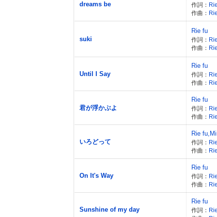
dreams be
作詞：
Rie
作曲：
Rie
Rie fu
suki
作詞：
Rie
作曲：
Rie
Rie fu
Until I Say
作詞：
Rie
作曲：
Rie
Rie fu
君が浮かぶよ
作詞：
Rie
作曲：
Rie
Rie fu,M
いろどって
作詞：
Rie
作曲：
Rie
Rie fu
On It's Way
作詞：
Rie
作曲：
Rie
Rie fu
Sunshine of my day
作詞：
Rie