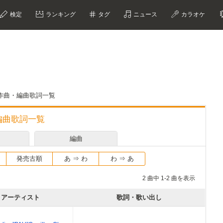
検定
ランキング
タグ
ニュース
カラオケ
の作詞・作曲・編曲歌詞一覧
曲・編曲歌詞一覧
編曲
発売古順
あ ⇒ わ
わ ⇒ あ
2 曲中 1-2 曲を表示
アーティスト
歌詞・歌い出し