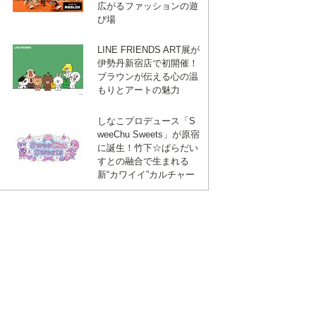
広がるファッションの遊
び場
LINE FRIENDS ART展が
伊勢丹新宿店で初開催！
ブラウンが伝える心の温
もりとアートの魅力
しなこプロデュース「S
weeChu Sweets」が原宿
に誕生！竹下☆ぱらだい
すとの融合で生まれる
新“カワイイ”カルチャー