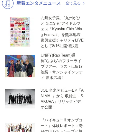
新着エンタメニュース
K-POP
バンド
全て見る
演歌・歌謡
洋楽
九州女子翼、"九州がひ
とつになる"アイドルフ
VTuber
ディズニー
ェス「Kyushu Girls Win
g Festival」を熊本地震
復興支援チャリティLIVE
として8/16に開催決定
UNiFY(Rap Team)通
称“らぷち”のフリーライ
ブツアー、ラストは9/17
池袋・サンシャインシテ
ィ 噴水広場！
JO1 全米デビューEP『A
NIMAL』から 収録曲「S
AKURA」リリックビデ
オ公開！
『ハイキュー!! オンザコ
ート』体験レポート：奇
跡の0.05%レシーブと超