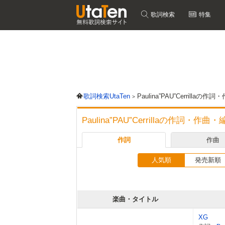
歌詞検索
特集
歌詞検索UtaTen
Paulina”PAU”Cerrilla
Paulina”PAU”Cerrillaの作詞・作
作詞
作曲
人気順
発売新順
楽曲・タイトル
XG