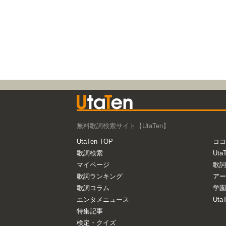
無料歌詞検索サイト【UtaTen】
UtaTen TOP
ココ
歌詞検索
Uta
マイページ
歌詞
歌詞ランキング
アー
歌詞コラム
学園
エンタメニュース
Ut
特集記事
検定・クイズ