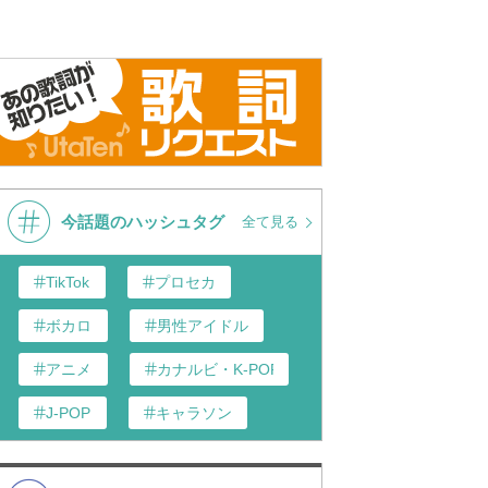
son
son
今話題のハッシュタグ
全て見る
TikTok
プロセカ
ボカロ
男性アイドル
アニメ
カナルビ・K-POP和訳
J-POP
キャラソン
あんスタ
歌い手