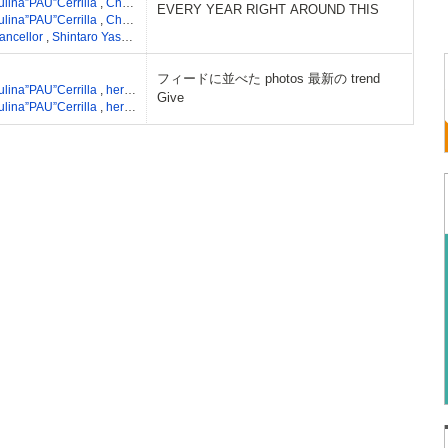
ulina”PAU”Cerrilla
,
Chancellor
,
JAKOPS
,
Knave
EVERY YEAR RIGHT AROUND THIS
ulina”PAU”Cerrilla
,
Chancellor
,
JAKOPS
,
Knave
,
Shintaro Yasuda
,
David park
ancellor
,
Shintaro Yasuda
,
David park
フィードに並べた photos 最新の trend
ulina”PAU”Cerrilla
,
her0ism
,
Che'Nelle
,
伊藤祥平
,
Yui Mugino
,
Christopher Jack
Give
ulina”PAU”Cerrilla
,
her0ism
,
Che'Nelle
,
伊藤祥平
,
Yui Mugino
,
Christopher Jack