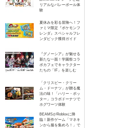
リアルなバレーボール体
験
夏休みを彩る冒険へ！フ
ァミマ限定『ポケモンフ
レンダ』スペシャルフレ
ンダピック獲得ガイド
『グノーシア』が魅せる
新たな一面！学園祭コラ
ボカフェでキャラクター
たちの「IF」を楽しむ
「クリスピー・クリー
ム・ドーナツ」が贈る魔
法の味！「ハリー・ポッ
ター」コラボドーナツで
ホグワーツ体験
BEAMSがRobloxに降
臨！新作ゲーム「マネキ
ンから服を集めろ！」で