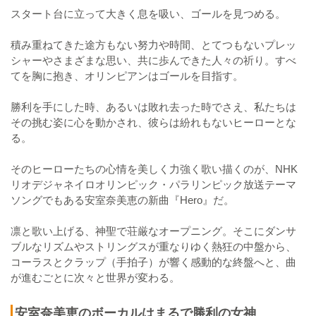
スタート台に立って大きく息を吸い、ゴールを見つめる。
積み重ねてきた途方もない努力や時間、とてつもないプレッ
シャーやさまざまな思い、共に歩んできた人々の祈り。すべ
てを胸に抱き、オリンピアンはゴールを目指す。
勝利を手にした時、あるいは敗れ去った時でさえ、私たちは
その挑む姿に心を動かされ、彼らは紛れもないヒーローとな
る。
そのヒーローたちの心情を美しく力強く歌い描くのが、NHK
リオデジャネイロオリンピック・パラリンピック放送テーマ
ソングでもある安室奈美恵の新曲『Hero』だ。
凛と歌い上げる、神聖で荘厳なオープニング。そこにダンサ
ブルなリズムやストリングスが重なりゆく熱狂の中盤から、
コーラスとクラップ（手拍子）が響く感動的な終盤へと、曲
が進むごとに次々と世界が変わる。
安室奈美恵のボーカルはまるで勝利の女神