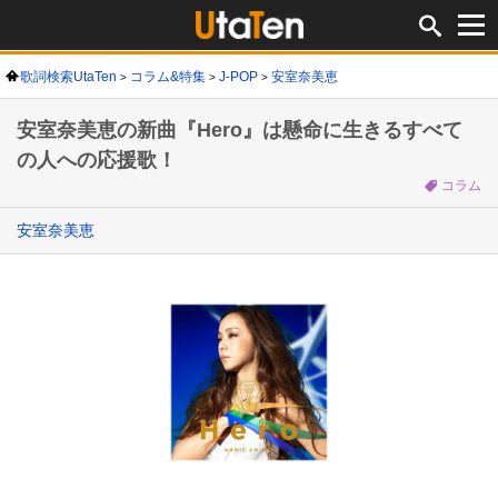
歌詞検索UtaTen
コラム&特集
J-POP
安室奈美恵
安室奈美恵の新曲『Hero』は懸命に生きるすべて
の人への応援歌！
コラム
安室奈美恵