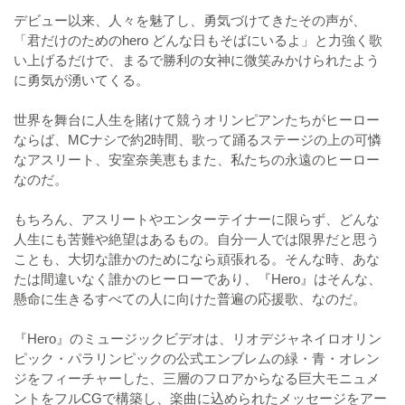
デビュー以来、人々を魅了し、勇気づけてきたその声が、
「君だけのためのhero どんな日もそばにいるよ」と力強く歌
い上げるだけで、まるで勝利の女神に微笑みかけられたよう
に勇気が湧いてくる。
世界を舞台に人生を賭けて競うオリンピアンたちがヒーロー
ならば、MCナシで約2時間、歌って踊るステージの上の可憐
なアスリート、安室奈美恵もまた、私たちの永遠のヒーロー
なのだ。
もちろん、アスリートやエンターテイナーに限らず、どんな
人生にも苦難や絶望はあるもの。自分一人では限界だと思う
ことも、大切な誰かのためになら頑張れる。そんな時、あな
たは間違いなく誰かのヒーローであり、『Hero』はそんな、
懸命に生きるすべての人に向けた普遍の応援歌、なのだ。
『Hero』のミュージックビデオは、リオデジャネイロオリン
ピック・パラリンピックの公式エンブレムの緑・青・オレン
ジをフィーチャーした、三層のフロアからなる巨大モニュメ
ントをフルCGで構築し、楽曲に込められたメッセージをアー