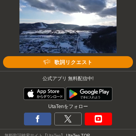
歌詞リクエスト
公式アプリ 無料配信中!
UtaTenをフォロー
無料歌詞検索サイト【UtaTen】
UtaTen TOP