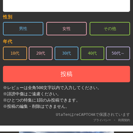
性別
男性
女性
その他
年代
10代
20代
30代
40代
50代～
投稿
※レビューは全角500文字以内で入力してください。
※誹謗中傷はご遠慮ください。
※ひとつの特集に1回のみ投稿できます。
※投稿の編集・削除はできません。
UtaTenはreCAPTCHAで保護されています
-
プライバシー
利用契約