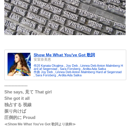
Show Me What You've Got 歌詞
安室奈美恵
作詞 Kanata Okajima , Joy Deb , Linnea Deb Anton Malmberg H
ard af Segerstad , Sara Forsberg , Ardita Ada Satka
作曲 Joy Deb , Linnea Deb Anton Malmberg Hard af Segerstad
, Sara Forsberg , Ardita Ada Satka
----------------
She says, 見て That girl
She got it all
独占する 視線
振り向けば
圧倒的に Proud
≪Show Me What You've Got 歌詞より抜粋≫