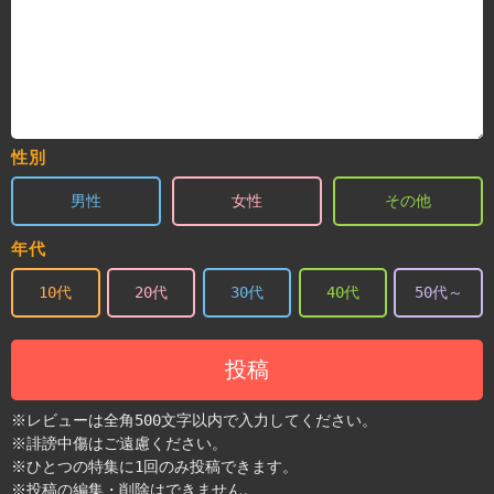
性別
男性
女性
その他
年代
10代
20代
30代
40代
50代～
投稿
※レビューは全角500文字以内で入力してください。
※誹謗中傷はご遠慮ください。
※ひとつの特集に1回のみ投稿できます。
※投稿の編集・削除はできません。