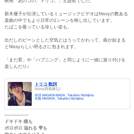
映画「あのコの、トリコ。」主題歌でした。
新木優子が出演しているミュージックビデオはNissyの数ある
楽曲の中でもより日常の1シーンを映し出しています。
たばこを吸っている珍しい姿も。
出だしのピーンとした空気とはうってかわって、曲が始まる
とNissyらしい明るさに包まれます。
「まだ君」や「ハプニング」と同じように一緒に振り付けを
楽しんだり♪
トリコ 歌詞
Nissy(西島隆弘)
作詞 MASAYA WADA , Takahiro Nishijima
作曲 MASAYA , Takahiro Nishijima
----------------
ドキドキ 瞳も
ポロポロ 溢れる 雫も