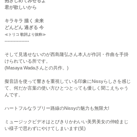
抱きしめてみせるよ
君が欲しいから
キラキラ 描く 未来
どんどん 過ぎる 今
≪トリコ 歌詞より抜粋≫
----------------
そして見逃せないのが西島隆弘さん本人が作詞・作曲を手掛
けられている所です。
(Masaya Wadaさんとの共作。)
擬音語を使って響きを重視している印象にNissyらしさを感じ
て、何だか言葉の使い方ひとつとっても優しく聞こえちゃう
んです。
ハートフルなラブリー路線のNissyの魅力も無限大!
ミュージックビデオはとびきりかわいい美男美女の仲睦まじ
い様子で思わずにやけてしまいます(笑)