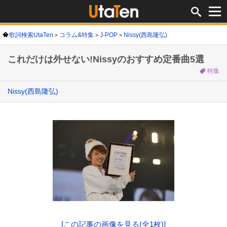
歌詞検索UtaTen
コラム&特集
J-POP
Nissy(西島隆弘)
これだけは外せない!Nissyのおすすめ定番曲5選
特集
Nissy(西島隆弘)
[この記事の画像を見る(全1枚)]