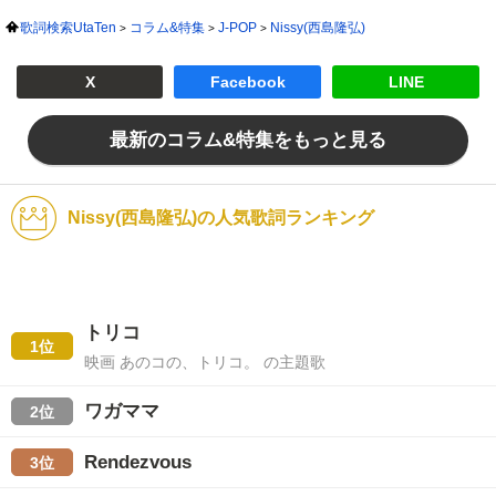
歌詞検索UtaTen
コラム&特集
J-POP
Nissy(西島隆弘)
X
Facebook
LINE
最新のコラム&特集をもっと見る
Nissy(西島隆弘)の人気歌詞ランキング
トリコ
1位
映画 あのコの、トリコ。 の主題歌
ワガママ
2位
Rendezvous
3位