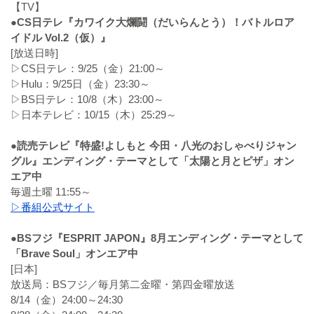
【TV】
●CS日テレ『カワイク大爛闘（だいらんとう）！バトルロア
イドル Vol.2（仮）』
[放送日時]
▷CS日テレ：9/25（金）21:00～
▷Hulu：9/25日（金）23:30～
▷BS日テレ：10/8（木）23:00～
▷日本テレビ：10/15（木）25:29～
●読売テレビ『特盛!よしもと 今田・八光のおしゃべりジャン
グル』エンディング・テーマとして「太陽と月とピザ」オン
エア中
毎週土曜 11:55～
▷番組公式サイト
●BSフジ『ESPRIT JAPON』8月エンディング・テーマとして
「Brave Soul」オンエア中
[日本]
放送局：BSフジ／毎月第二金曜・第四金曜放送
8/14（金）24:00～24:30