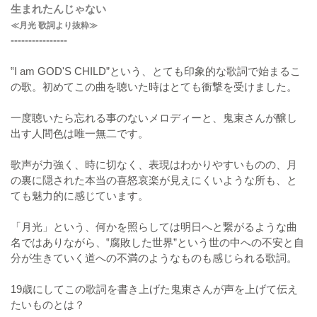
生まれたんじゃない
≪月光 歌詞より抜粋≫
----------------
‟I am GOD'S CHILD”という、とても印象的な歌詞で始まるこ
の歌。初めてこの曲を聴いた時はとても衝撃を受けました。
一度聴いたら忘れる事のないメロディーと、鬼束さんが醸し
出す人間色は唯一無二です。
歌声が力強く、時に切なく、表現はわかりやすいものの、月
の裏に隠された本当の喜怒哀楽が見えにくいような所も、と
ても魅力的に感じています。
「月光」という、何かを照らしては明日へと繋がるような曲
名ではありながら、‟腐敗した世界”という世の中への不安と自
分が生きていく道への不満のようなものも感じられる歌詞。
19歳にしてこの歌詞を書き上げた鬼束さんが声を上げて伝え
たいものとは？