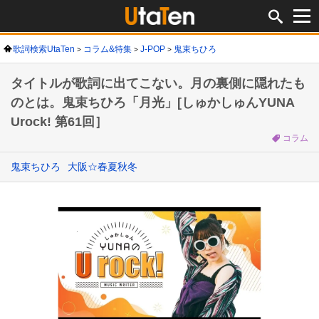
歌詞検索UtaTen
コラム&特集
J-POP
鬼束ちひろ
タイトルが歌詞に出てこない。月の裏側に隠れたも
のとは。鬼束ちひろ「月光」[しゅかしゅんYUNA
Urock! 第61回］
コラム
鬼束ちひろ
大阪☆春夏秋冬