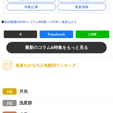
特集記事
最新情報
歌詞検索UtaTen
コラム&特集
J-POP
鬼束ちひろ
X
Facebook
LINE
最新のコラム&特集をもっと見る
鬼束ちひろの人気歌詞ランキング
月光
1位
流星群
2位