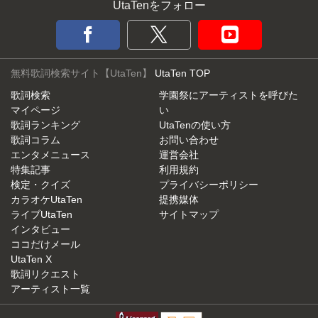
UtaTenをフォロー
無料歌詞検索サイト【UtaTen】
UtaTen TOP
歌詞検索
学園祭にアーティストを呼びた
マイページ
い
歌詞ランキング
UtaTenの使い方
歌詞コラム
お問い合わせ
エンタメニュース
運営会社
特集記事
利用規約
検定・クイズ
プライバシーポリシー
カラオケUtaTen
提携媒体
ライブUtaTen
サイトマップ
インタビュー
ココだけメール
UtaTen X
歌詞リクエスト
アーティスト一覧