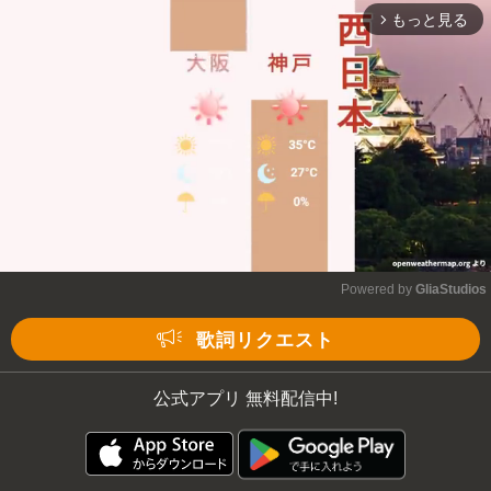
もっと見る
arrow_forward_ios
Powered by 
GliaStudios
Mute
歌詞リクエスト
公式アプリ 無料配信中!