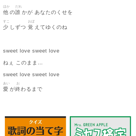
ほか
だれ
他
誰
の
かが あなたのくせを
すこ
おぼ
少
覚
しずつ
えてゆくのね
sweet love sweet love
ねぇ このまま…
sweet love sweet love
あい
お
愛
終
が
わるまで