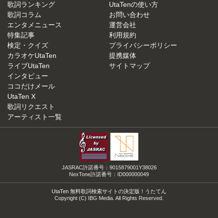
歌詞ランキング
UtaTenの使い方
歌詞コラム
お問い合わせ
エンタメニュース
運営会社
特集記事
利用規約
検定・クイズ
プライバシーポリシー
カラオケUtaTen
提携媒体
ライブUtaTen
サイトマップ
インタビュー
ココだけメール
UtaTen X
歌詞リクエスト
アーティスト一覧
JASRAC許諾番号：9015879001Y38026
NexTone許諾番号：ID000000049
UtaTen 無料歌詞検索サイトの決定版！うたてん
Copyright (C) IBG Media. All Rights Reserved.