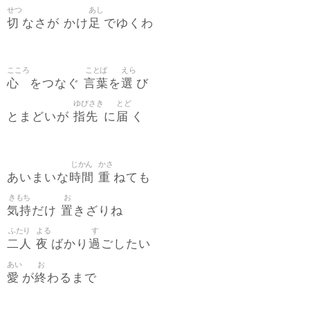
せつ
あし
切
足
なさが かけ
でゆくわ
こころ
ことば
えら
心
言葉
選
をつなぐ
を
び
ゆびさき
とど
指先
届
とまどいが
に
く
じかん
かさ
時間
重
あいまいな
ねても
きもち
お
気持
置
だけ
きざりね
ふたり
よる
す
二人
夜
過
ばかり
ごしたい
あい
お
愛
終
が
わるまで