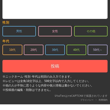
性別
男性
女性
その他
年代
10代
20代
30代
40代
50代～
投稿
※ニックネーム･性別･年代は初回のみ入力できます。
※レビューは全角10文字以上、500文字以内で入力してください。
※他の人が不快に思うような内容や個人情報は書かないでください。
※投稿後の編集・削除はできません。
UtaTenはreCAPTCHAで保護されています
-
プライバシー
利用契約