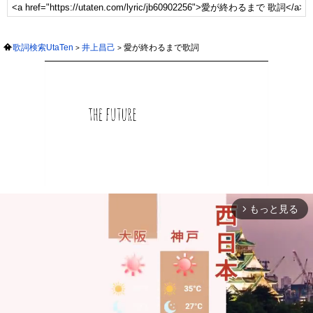
歌詞検索UtaTen
井上昌己
愛が終わるまで歌詞
もっと見る
arrow_forward_ios