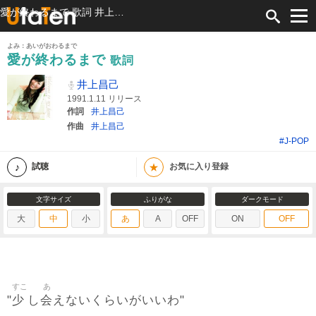
愛が終わるまで 歌詞 井上昌己 ふりがな付
よみ：あいがおわるまで
愛が終わるまで
歌詞
井上昌己
1991.1.11 リリース
作詞
井上昌己
作曲
井上昌己
#J-POP
★
試聴
お気に入り登録
文字サイズ
ふりがな
ダークモード
大
中
小
あ
A
OFF
ON
OFF
すこ
あ
少
会
"
し
えないくらいがいいわ"