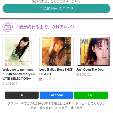
歌詞の間違いなどのご指摘はこちら
この歌詞へのご意見
「愛が終わるまで」収録アルバム
Welcome to my home
Love Ballad Best SHOK
Just Open The Door
〜25th Anniversary PRI
O LAND
1991/01
VATE SELECTION〜
1997/01
2014/05
X
Facebook
LINE
ブログやHPでこの歌詞を共有する場合はこのURLをコピーしてください
曲名：愛が終わるまで 歌手：井上昌己