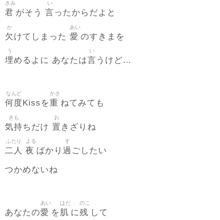
きみ
い
君
言
がそう
ったからだよと
か
あい
欠
愛
けてしまった
のすきまを
う
い
埋
言
めるよに あなたは
うけど…
なんど
かさ
何度
重
Kissを
ねてみても
きも
お
気持
置
ちだけ
きざりね
ふたり
よる
す
二人
夜
過
ばかり
ごしたい
つかめないね
あい
はだ
のこ
愛
肌
残
あなたの
を
に
して