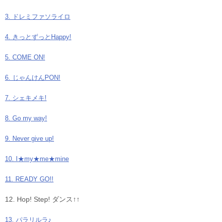
3. ドレミファソライロ
4. きっとずっとHappy!
5. COME ON!
6. じゃんけんPON!
7. シェキメキ!
8. Go my way!
9. Never give up!
10. I★my★me★mine
11. READY GO!!
12. Hop! Step! ダンス↑↑
13. パラリルラ♪