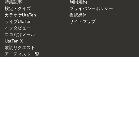
特集記事
利用規約
検定・クイズ
プライバシーポリシー
カラオケUtaTen
提携媒体
ライブUtaTen
サイトマップ
インタビュー
ココだけメール
UtaTen X
歌詞リクエスト
アーティスト一覧
JASRAC許諾番号：9015879001Y38026
NexTone許諾番号：ID000000049
UtaTen 無料歌詞検索サイトの決定版！うたてん
Copyright (C) IBG Media. All Rights Reserved.