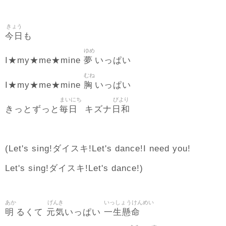
きょう
今日
も
ゆめ
夢
I★my★me★mine
いっぱい
むね
胸
I★my★me★mine
いっぱい
まいにち
びより
毎日
日和
きっとずっと
キズナ
(Let's sing!ダイスキ!Let's dance!I need you!
Let's sing!ダイスキ!Let's dance!)
あか
げんき
いっしょうけんめい
明
元気
一生懸命
るくて
いっぱい