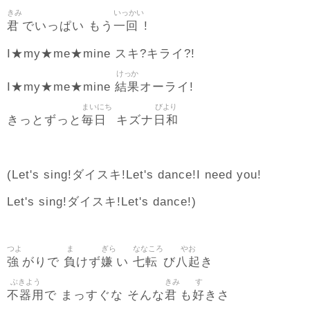
きみ
いっかい
君
一回
でいっぱい もう
!
I★my★me★mine スキ?キライ?!
けっか
結果
I★my★me★mine
オーライ!
まいにち
びより
毎日
日和
きっとずっと
キズナ
(Let's sing!ダイスキ!Let's dance!I need you!
Let's sing!ダイスキ!Let's dance!)
つよ
ま
ぎら
ななころ
やお
強
負
嫌
七転
八起
がりで
けず
い
び
き
ぶきよう
きみ
す
不器用
君
好
で まっすぐな そんな
も
きさ