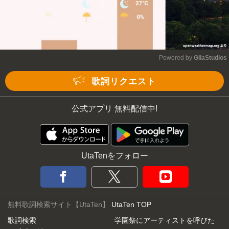
Powered by 
GliaStudios
Mute
歌詞リクエスト
公式アプリ 無料配信中!
UtaTenをフォロー
無料歌詞検索サイト【UtaTen】
UtaTen TOP
歌詞検索
学園祭にアーティストを呼びた