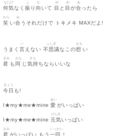
なにげ
ふ
む
め
め
あ
何気
振
向
目
目
合
なく
り
いて
と
が
ったら
わら
あ
笑
合
い
うそれだけで トキメキ MAXだよ!
い
ふしぎ
おも
言
不思議
想
うまく
えない
なこの
い
きみ
おな
きも
君
同
気持
も
じ
ちならいいな
きょう
今日
も!
あい
愛
I★my★me★mine
がいっぱい
げんき
元気
I★my★me★mine
いっぱい
きみ
いっかい
君
一回
がいっぱい もう
!