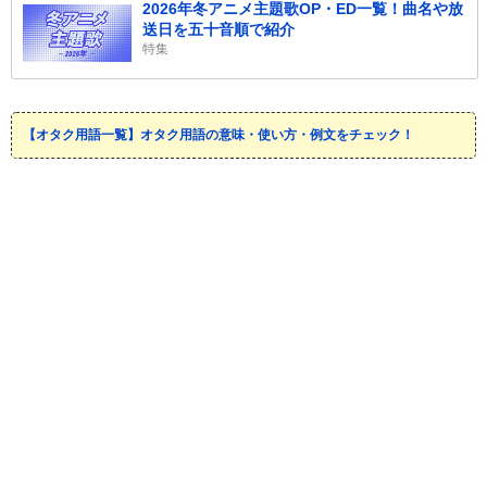
2026年冬アニメ主題歌OP・ED一覧！曲名や放
送日を五十音順で紹介
特集
【オタク用語一覧】オタク用語の意味・使い方・例文をチェック！