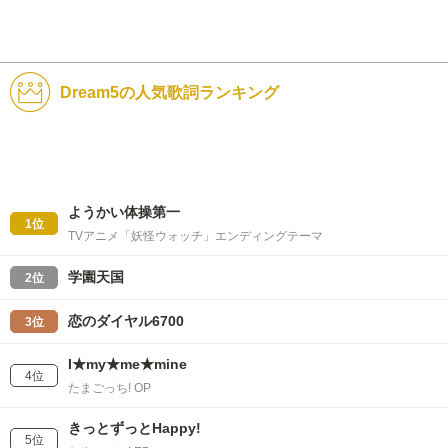
Dream5の人気歌詞ランキング
ようかい体操第一
1位
TVアニメ「妖怪ウォッチ」エンディングテーマ
学園天国
2位
恋のダイヤル6700
3位
I★my★me★mine
4位
たまごっち! OP
きっとずっとHappy!
5位