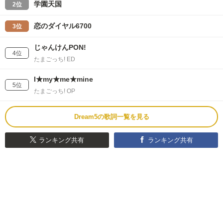
学園天国
2位
恋のダイヤル6700
3位
じゃんけんPON!
4位
たまごっち! ED
I★my★me★mine
5位
たまごっち! OP
Dream5の歌詞一覧を見る
ランキング共有
ランキング共有