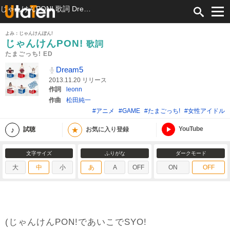
じゃんけんPON! 歌詞 Dream5 たまごっち! ED ふりがな付
よみ：じゃんけんぽん!
じゃんけんPON!
歌詞
たまごっち! ED
Dream5
2013.11.20 リリース
作詞
leonn
作曲
松田純一
#アニメ
#GAME
#たまごっち!
#女性アイドル
YouTube
★
試聴
お気に入り登録
文字サイズ
ふりがな
ダークモード
大
中
小
あ
A
OFF
ON
OFF
(じゃんけんPON!であいこでSYO!