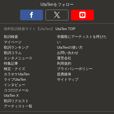
UtaTenをフォロー
無料歌詞検索サイト【UtaTen】
UtaTen TOP
歌詞検索
学園祭にアーティストを呼びた
マイページ
い
歌詞ランキング
UtaTenの使い方
歌詞コラム
お問い合わせ
エンタメニュース
運営会社
特集記事
利用規約
検定・クイズ
プライバシーポリシー
カラオケUtaTen
提携媒体
ライブUtaTen
サイトマップ
インタビュー
ココだけメール
UtaTen X
歌詞リクエスト
アーティスト一覧