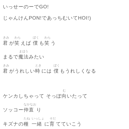
いっせーのーでGO!
じゃんけんPON!であっちむいてHOI!)
きみ
わら
ぼく
わら
君
笑
僕
笑
が
えば
も
う
まほう
魔法
まるで
みたい
きみ
とき
ぼく
君
時
僕
がうれしい
には
もうれしくなる
む
向
ケンカしちゃって そっぽ
いたって
なかなお
仲直
ソッコー
り
たね
いっしょ
そだ
種
一緒
育
キズナの
に
てていこう