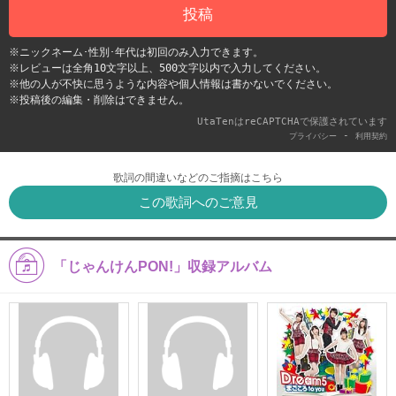
投稿
※ニックネーム･性別･年代は初回のみ入力できます。
※レビューは全角10文字以上、500文字以内で入力してください。
※他の人が不快に思うような内容や個人情報は書かないでください。
※投稿後の編集・削除はできません。
UtaTenはreCAPTCHAで保護されています
-
プライバシー
利用契約
歌詞の間違いなどのご指摘はこちら
この歌詞へのご意見
「じゃんけんPON!」収録アルバム