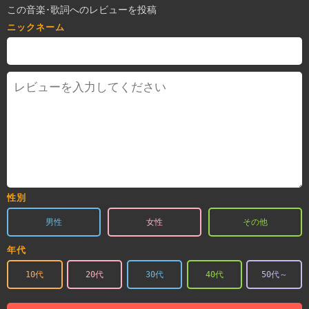
この音楽･歌詞へのレビューを投稿
ニックネーム
性別
男性
女性
その他
年代
10代
20代
30代
40代
50代～