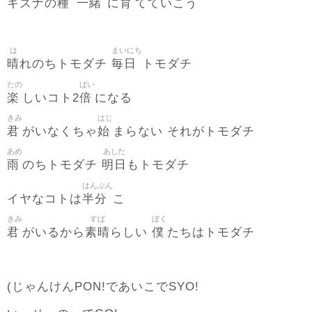
種
一緒
育
キズナの
に
てていこう
は
まいにち
晴
毎日
れのちトモダチ
トモダチ
たの
ばい
楽
倍
しいコト2
になる
きみ
はじ
君
始
がいなくちゃ
まらない それがトモダチ
あめ
あした
雨
明日
のちトモダチ
もトモダチ
はんぶん
半分
イヤなコトは
こ
きみ
すば
ぼく
君
素晴
僕
がいるから
らしい
たちはトモダチ
(じゃんけんPON!であいこでSYO!