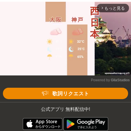
もっと見る
arrow_forward_ios
Powered by 
GliaStudios
Mute
歌詞リクエスト
公式アプリ 無料配信中!