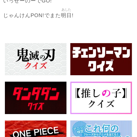
いっせーのーでGO!
あした
明日
じゃんけんPON!でまた
!