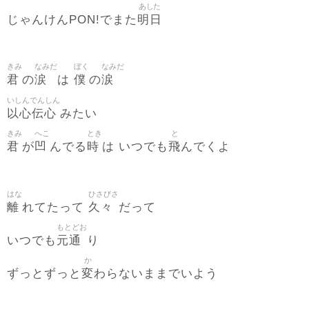
あした
明日
じゃんけんPON!でまた
きみ
なみだ
ぼく
なみだ
君
涙
僕
涙
の
は
の
いしんでんしん
以心伝心
みたい
きみ
へこ
とき
と
君
凹
時
飛
が
んでる
は いつでも
んでくよ
はな
ひさびさ
離
久々
れてたって
だって
もとどお
元通
いつでも
り
か
変
ずっとずっと
わらないままでいよう