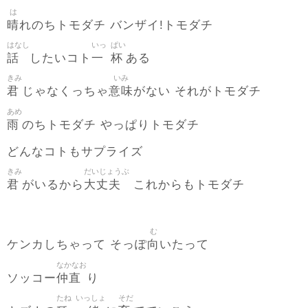
は
晴
れのちトモダチ バンザイ!トモダチ
はなし
いっ
ぱい
話
一
杯
したいコト
ある
きみ
いみ
君
意味
じゃなくっちゃ
がない それがトモダチ
あめ
雨
のちトモダチ やっぱりトモダチ
どんなコトもサプライズ
きみ
だいじょうぶ
君
大丈夫
がいるから
これからもトモダチ
む
向
ケンカしちゃって そっぽ
いたって
なかなお
仲直
ソッコー
り
たね
いっしょ
そだ