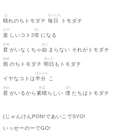
は
まいにち
晴
毎日
れのちトモダチ
トモダチ
たの
ばい
楽
倍
しいコト2
になる
きみ
はじ
君
始
がいなくちゃ
まらない それがトモダチ
あめ
あした
雨
明日
のちトモダチ
もトモダチ
はんぶん
半分
イヤなコトは
こ
きみ
すば
ぼく
君
素晴
僕
がいるから
らしい
たちはトモダチ
(じゃんけんPON!であいこでSYO!
いっせーのーでGO!