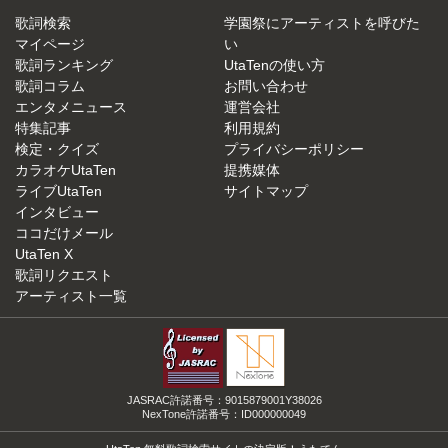
歌詞検索
学園祭にアーティストを呼びた
マイページ
い
歌詞ランキング
UtaTenの使い方
歌詞コラム
お問い合わせ
エンタメニュース
運営会社
特集記事
利用規約
検定・クイズ
プライバシーポリシー
カラオケUtaTen
提携媒体
ライブUtaTen
サイトマップ
インタビュー
ココだけメール
UtaTen X
歌詞リクエスト
アーティスト一覧
JASRAC許諾番号：9015879001Y38026
NexTone許諾番号：ID000000049