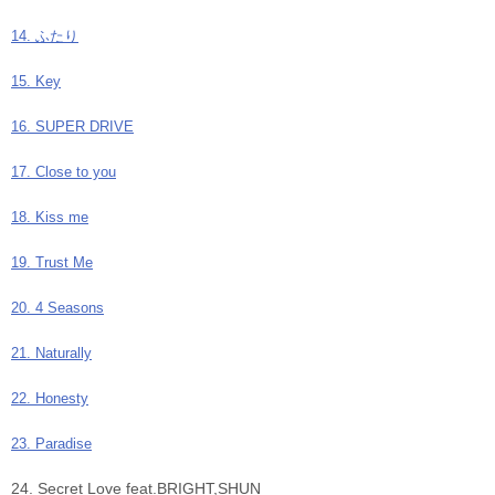
14. ふたり
15. Key
16. SUPER DRIVE
17. Close to you
18. Kiss me
19. Trust Me
20. 4 Seasons
21. Naturally
22. Honesty
23. Paradise
24. Secret Love feat.BRIGHT,SHUN