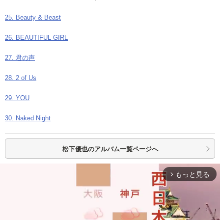
25. Beauty & Beast
26. BEAUTIFUL GIRL
27. 君の声
28. 2 of Us
29. YOU
30. Naked Night
松下優也の
アルバム一覧ページへ
もっと見る
arrow_forward_ios