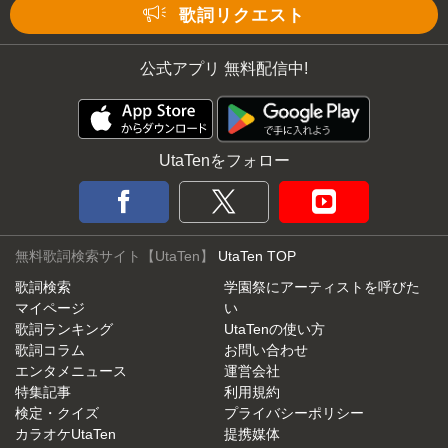
Mute
歌詞リクエスト
公式アプリ 無料配信中!
UtaTenをフォロー
無料歌詞検索サイト【UtaTen】
UtaTen TOP
歌詞検索
学園祭にアーティストを呼びた
マイページ
い
歌詞ランキング
UtaTenの使い方
歌詞コラム
お問い合わせ
エンタメニュース
運営会社
特集記事
利用規約
検定・クイズ
プライバシーポリシー
カラオケUtaTen
提携媒体