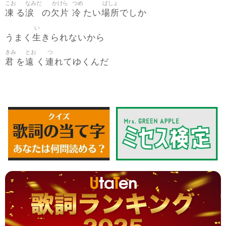
こお
なみだ
かけら
つめ
ばしょ
凍
涙
欠片
冷
場所
る
の
たい
でしか
い
生
うまく
きられないから
きみ
とお
つ
君
遠
連
を
く
れてゆくんだ