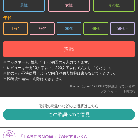
男性
女性
その他
年代
10代
20代
30代
40代
50代～
投稿
※ニックネーム･性別･年代は初回のみ入力できます。
※レビューは全角10文字以上、500文字以内で入力してください。
※他の人が不快に思うような内容や個人情報は書かないでください。
※投稿後の編集・削除はできません。
UtaTenはreCAPTCHAで保護されています
-
プライバシー
利用契約
歌詞の間違いなどのご指摘はこちら
この歌詞へのご意見
「LAST SNOW」収録アルバム