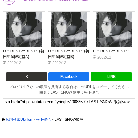
U 〜BEST of BEST〜(初
U 〜BEST of BEST〜(初
U 〜BEST of BEST〜
回生産限定盤A)
回生産限定盤B)
2012/12
2012/12
2012/12
X
Facebook
LINE
ブログやHPでこの歌詞を共有する場合はこのURLをコピーしてください
曲名：LAST SNOW 歌手：松下優也
歌詞検索UtaTen
松下優也
LAST SNOW歌詞