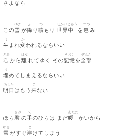
さよなら
ゆき
ふ
つ
せかいじゅう
つつ
雪
降
積
世界中
包
この
が
り
もり
を
み
う
か
生
変
まれ
われるならいい
きみ
はな
きおく
ぜんぶ
君
離
記憶
全部
から
れてゆく その
を
う
埋
めてしまえるならいい
あした
こ
明日
来
はもう
ない
きみ
て
あたた
君
手
暖
ほら
の
のひらは まだ
かいから
ゆき
と
雪
溶
がすぐ
けてしまう