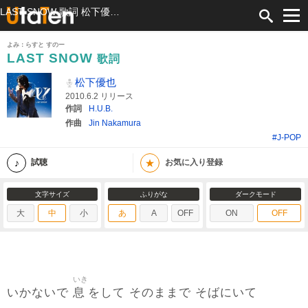
LAST SNOW 歌詞 松下優也 ふりがな付
よみ：らすと すのー
LAST SNOW
歌詞
松下優也
2010.6.2 リリース
作詞
H.U.B.
作曲
Jin Nakamura
#J-POP
★
試聴
お気に入り登録
文字サイズ
ふりがな
ダークモード
大
中
小
あ
A
OFF
ON
OFF
いき
息
いかないで
をして そのままで そばにいて