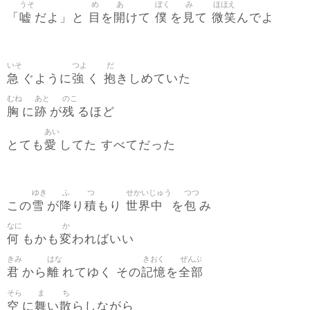
うそ
め
あ
ぼく
み
ほほえ
嘘
目
開
僕
見
微笑
「
だよ」と
を
けて
を
て
んでよ
いそ
つよ
だ
急
強
抱
ぐように
く
きしめていた
むね
あと
のこ
胸
跡
残
に
が
るほど
あい
愛
とても
してた すべてだった
ゆき
ふ
つ
せかいじゅう
つつ
雪
降
積
世界中
包
この
が
り
もり
を
み
なに
か
何
変
もかも
わればいい
きみ
はな
きおく
ぜんぶ
君
離
記憶
全部
から
れてゆく その
を
そら
ま
ち
空
舞
散
に
い
らしながら