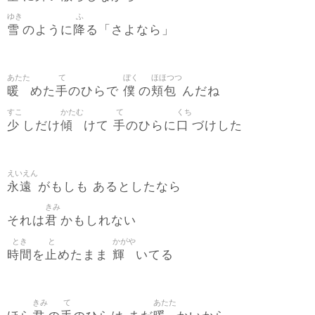
ゆき
ふ
雪
降
のように
る「さよなら」
あたた
て
ぼく
ほほつつ
暖
手
僕
頬包
めた
のひらで
の
んだね
すこ
かたむ
て
くち
少
傾
手
口
しだけ
けて
のひらに
づけした
えいえん
永遠
がもしも あるとしたなら
きみ
君
それは
かもしれない
とき
と
かがや
時間
止
輝
を
めたまま
いてる
きみ
て
あたた