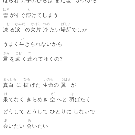
君
手
暖
ほら
の
のひらは まだ
かいから
ゆき
と
雪
溶
がすぐ
けてしまう
こお
なみだ
かけら
つめ
ばしょ
凍
涙
欠片
冷
場所
る
の
たい
でしか
い
生
うまく
きられないから
きみ
とお
つ
君
遠
連
を
く
れてゆくの?
まっしろ
ひろ
いのち
つばさ
真白
拡
生命
翼
に
げた
の
が
は
そら
は
果
空
羽
てなく きらめき
へと
ばたく
どうして どうして ひとりに しないで
あ
あ
会
会
いたい
いたい