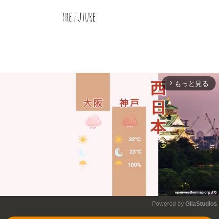
もっと見る
arrow_forward_ios
Powered by 
GliaStudios