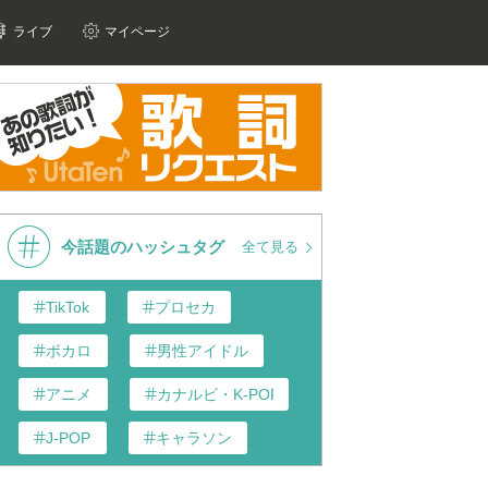
ライブ
マイページ
今話題のハッシュタグ
全て見る
TikTok
プロセカ
ボカロ
男性アイドル
アニメ
カナルビ・K-POP和訳
J-POP
キャラソン
あんスタ
歌い手