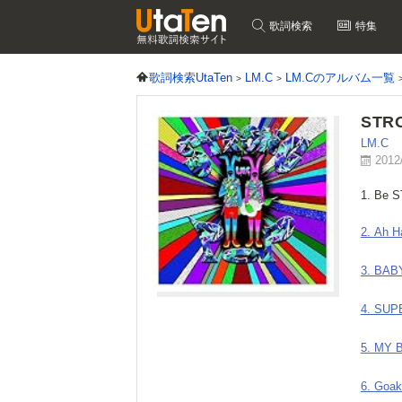
歌詞検索
特集
歌詞検索UtaTen
LM.C
LM.Cのアルバム一覧
STR
LM.C
2012
1. Be 
2. Ah H
3. BAB
4. SU
5. MY 
6. Goa