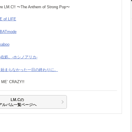
re LM.C!! 〜The Anthem of Strong Pop〜
E of LIFE
MBATmode
kaboo
星の在処。-ホシノアリカ-
 何も始まらなかった一日の終わりに。
T ME’ CRAZY!!
LM.Cの
アルバム一覧ページへ