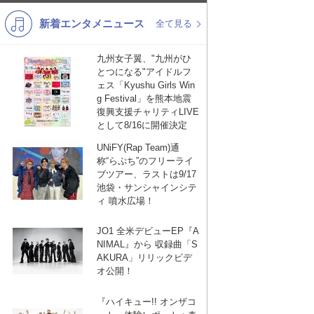
新着エンタメニュース
K-POP
演歌・歌謡
全て見る
バンド
洋楽
九州女子翼、"九州がひ
とつになる"アイドルフ
VTuber
ディズニー
ェス「Kyushu Girls Win
g Festival」を熊本地震
復興支援チャリティLIVE
として8/16に開催決定
UNiFY(Rap Team)通
称“らぷち”のフリーライ
ブツアー、ラストは9/17
池袋・サンシャインシテ
ィ 噴水広場！
JO1 全米デビューEP『A
NIMAL』から 収録曲「S
AKURA」リリックビデ
オ公開！
『ハイキュー!! オンザコ