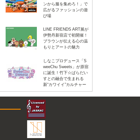
ンから服を集めろ！」で
広がるファッションの遊
び場
LINE FRIENDS ART展が
伊勢丹新宿店で初開催！
ブラウンが伝える心の温
もりとアートの魅力
しなこプロデュース「S
weeChu Sweets」が原宿
に誕生！竹下☆ぱらだい
すとの融合で生まれる
新“カワイイ”カルチャー