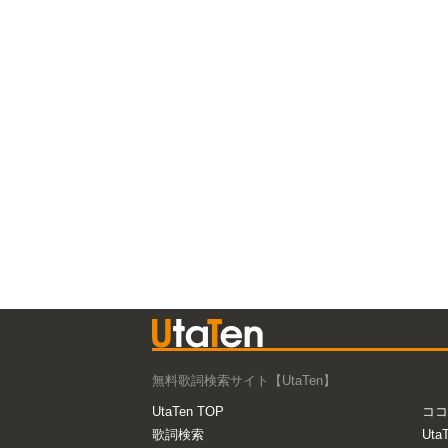
無料歌詞検索サイト【UtaTen】
UtaTen TOP
ココ
歌詞検索
Uta