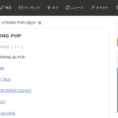
検定
ランキング
タグ
ニュース
カラオケ
STRONG POPの歌詞一覧
ONG POP
/04/04 リリース
STRONG,Be POP.
ah!
Y TALK
PER DUPER GALAXY
BOY
k-On-SOUL