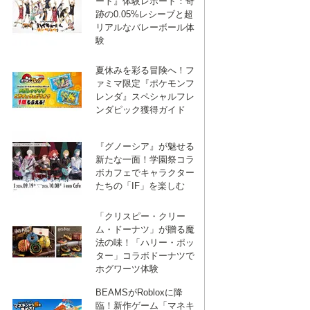
ート』体験レポート：奇
跡の0.05%レシーブと超
リアルなバレーボール体
験
夏休みを彩る冒険へ！フ
ァミマ限定『ポケモンフ
レンダ』スペシャルフレ
ンダピック獲得ガイド
『グノーシア』が魅せる
新たな一面！学園祭コラ
ボカフェでキャラクター
たちの「IF」を楽しむ
「クリスピー・クリー
ム・ドーナツ」が贈る魔
法の味！「ハリー・ポッ
ター」コラボドーナツで
ホグワーツ体験
BEAMSがRobloxに降
臨！新作ゲーム「マネキ