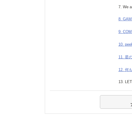
7. We a
8. GAM
9. CO
10. pee
11. 
12.
13. LE