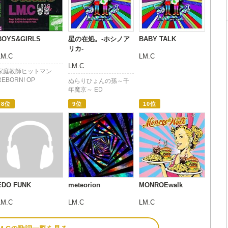
BOYS&GIRLS
星の在処。-ホシノア
BABY TALK
リカ-
LM.C
LM.C
LM.C
家庭教師ヒットマン
REBORN! OP
ぬらりひょんの孫～千
年魔京～ ED
8位
9位
10位
EDO FUNK
meteorion
MONROEwalk
LM.C
LM.C
LM.C