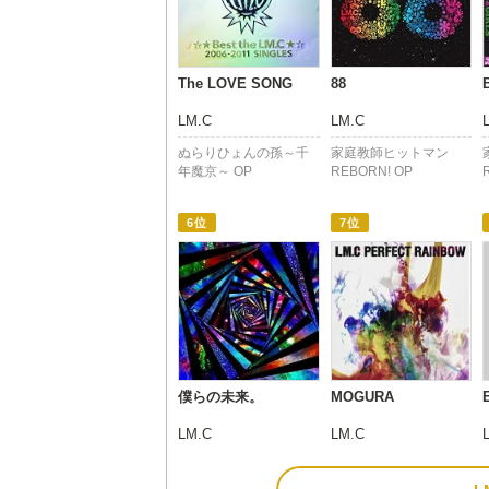
The LOVE SONG
88
LM.C
LM.C
ぬらりひょんの孫～千
家庭教師ヒットマン
年魔京～ OP
REBORN! OP
6位
7位
僕らの未来。
MOGURA
LM.C
LM.C