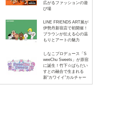
広がるファッションの遊
び場
LINE FRIENDS ART展が
伊勢丹新宿店で初開催！
ブラウンが伝える心の温
もりとアートの魅力
しなこプロデュース「S
weeChu Sweets」が原宿
に誕生！竹下☆ぱらだい
すとの融合で生まれる
新“カワイイ”カルチャー