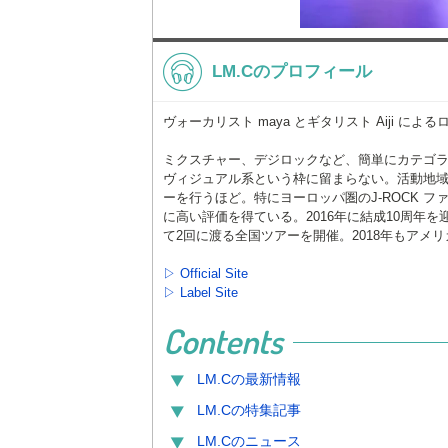
LM.Cのプロフィール
ヴォーカリスト maya とギタリスト Aiji によ
ミクスチャー、デジロックなど、簡単にカテゴラ
ヴィジュアル系という枠に留まらない。活動地
ーを行うほど。特にヨーロッパ圏のJ-ROCK ファ
に高い評価を得ている。2016年に結成10周年を
て2回に渡る全国ツアーを開催。2018年もアメ
▷ Official Site
▷ Label Site
Contents
LM.C
の最新情報
LM.C
の特集記事
LM.C
のニュース