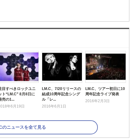
注目すべきロックユニ
LM.C、7/20リリースの
LM.C、ツアー初日に10
ット“LM.C” 8月8日に
結成10周年記念シング
周年記念ライブ発表
発売の1...
ル「レ...
2016年2月3日
2018年6月19日
2016年6月1日
.Cのニュースを全て見る