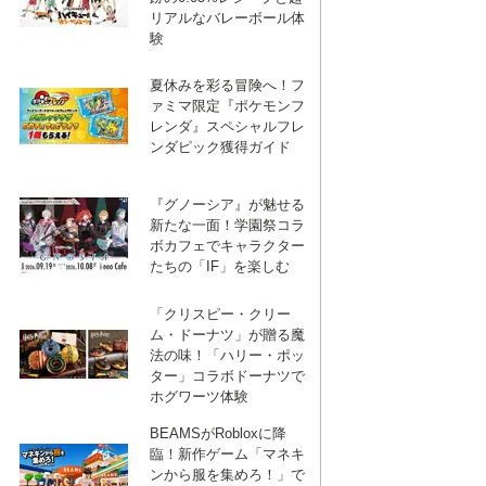
リアルなバレーボール体
験
夏休みを彩る冒険へ！フ
ァミマ限定『ポケモンフ
レンダ』スペシャルフレ
ンダピック獲得ガイド
『グノーシア』が魅せる
新たな一面！学園祭コラ
ボカフェでキャラクター
たちの「IF」を楽しむ
「クリスピー・クリー
ム・ドーナツ」が贈る魔
法の味！「ハリー・ポッ
ター」コラボドーナツで
ホグワーツ体験
BEAMSがRobloxに降
臨！新作ゲーム「マネキ
ンから服を集めろ！」で