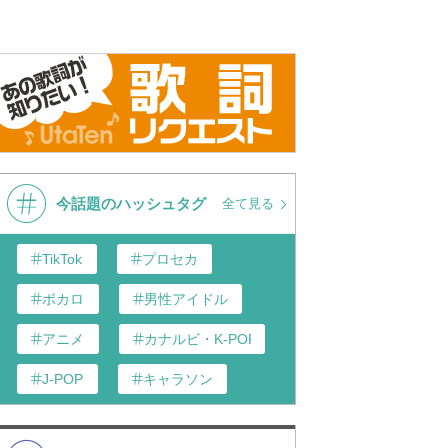
今話題のハッシュタグ
全て見る
TikTok
プロセカ
ボカロ
男性アイドル
アニメ
カナルビ・K-POP和訳
J-POP
キャラソン
あんスタ
歌い手