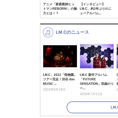
アニメ「家庭教師ヒッ
【インタビュー】
トマンREBORN!」の魅
LM.C、約2年ぶりのニ
力とは！？
ューアルバム...
LM.Cのニュース
LM.C、2022「怪物園」
LM.C 新作アルバム
ツアー完走！渋谷 duo
「FUTURE
MUSIC ...
SENSATION」収録のリ
ー...
2022年8月19日
2018年7月11日
LM