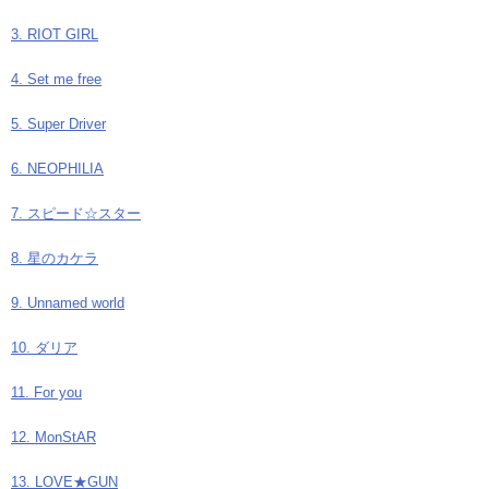
3. RIOT GIRL
4. Set me free
5. Super Driver
6. NEOPHILIA
7. スピード☆スター
8. 星のカケラ
9. Unnamed world
10. ダリア
11. For you
12. MonStAR
13. LOVE★GUN