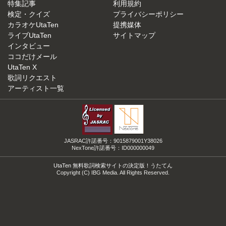
特集記事
利用規約
検定・クイズ
プライバシーポリシー
カラオケUtaTen
提携媒体
ライブUtaTen
サイトマップ
インタビュー
ココだけメール
UtaTen X
歌詞リクエスト
アーティスト一覧
JASRAC許諾番号：9015879001Y38026
NexTone許諾番号：ID000000049
UtaTen 無料歌詞検索サイトの決定版！うたてん
Copyright (C) IBG Media. All Rights Reserved.