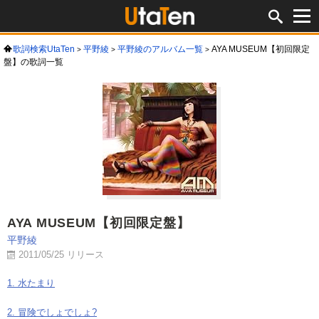
歌詞検索UtaTen
平野綾
平野綾のアルバム一覧
AYA MUSEUM【初回限定
盤】の歌詞一覧
AYA MUSEUM【初回限定盤】
平野綾
2011/05/25 リリース
1. 水たまり
2. 冒険でしょでしょ?