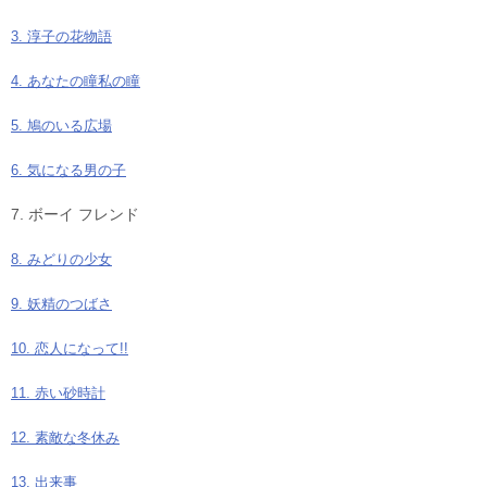
3. 淳子の花物語
4. あなたの瞳私の瞳
5. 鳩のいる広場
6. 気になる男の子
7. ボーイ フレンド
8. みどりの少女
9. 妖精のつばさ
10. 恋人になって!!
11. 赤い砂時計
12. 素敵な冬休み
13. 出来事