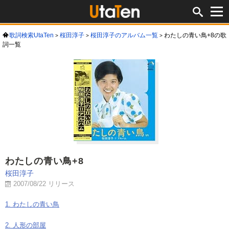
歌詞検索UtaTen
桜田淳子
桜田淳子のアルバム一覧
わたしの青い鳥+8の歌
詞一覧
わたしの青い鳥+8
桜田淳子
2007/08/22 リリース
1. わたしの青い鳥
2. 人形の部屋