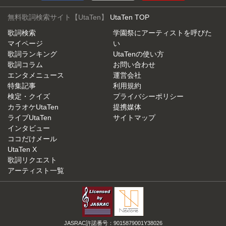
無料歌詞検索サイト【UtaTen】
UtaTen TOP
歌詞検索
学園祭にアーティストを呼びた
マイページ
い
歌詞ランキング
UtaTenの使い方
歌詞コラム
お問い合わせ
エンタメニュース
運営会社
特集記事
利用規約
検定・クイズ
プライバシーポリシー
カラオケUtaTen
提携媒体
ライブUtaTen
サイトマップ
インタビュー
ココだけメール
UtaTen X
歌詞リクエスト
アーティスト一覧
JASRAC許諾番号：9015879001Y38026