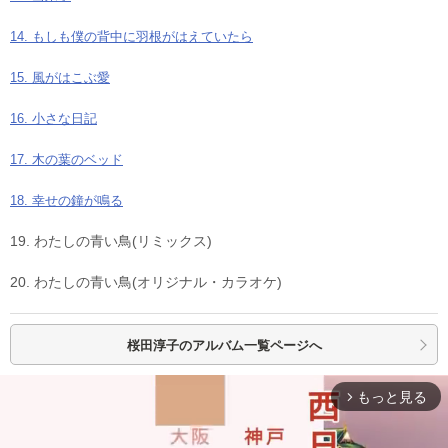
14. もしも僕の背中に羽根がはえていたら
15. 風がはこぶ愛
16. 小さな日記
17. 木の葉のベッド
18. 幸せの鐘が鳴る
19. わたしの青い鳥(リミックス)
20. わたしの青い鳥(オリジナル・カラオケ)
桜田淳子の
アルバム一覧ページへ
もっと見る
arrow_forward_ios