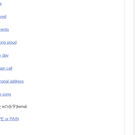
s
oved
ments
king proud
y day
ain call
orial address
e song
aとeの合字)ternal
PE or PAIN