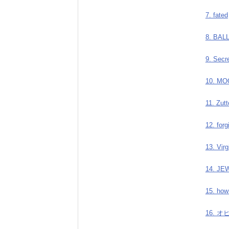
7. fated
8. BAL
9. Secr
10. M
11. Zutt
12. for
13. Vir
14. JE
15. how
16. 