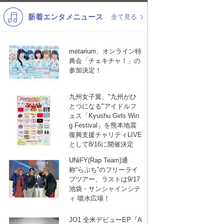
新着エンタメニュース
K-POP
洋楽
全て見る
バンド
演歌・歌謡
metarium、オンライン特
VTuber
ジャニーズ
典会「チェキチャ！」の
参加決定！
九州女子翼、"九州がひ
とつになる"アイドルフ
ェス「Kyushu Girls Win
g Festival」を熊本地震
復興支援チャリティLIVE
として8/16に開催決定
UNiFY(Rap Team)通
称“らぷち”のフリーライ
ブツアー、ラストは9/17
池袋・サンシャインシテ
ィ 噴水広場！
JO1 全米デビューEP『A