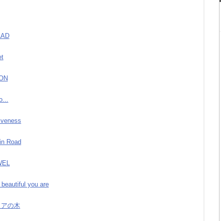
LAD
et
OON
o...
giveness
gin Road
WEL
 beautiful you are
オヒアの木