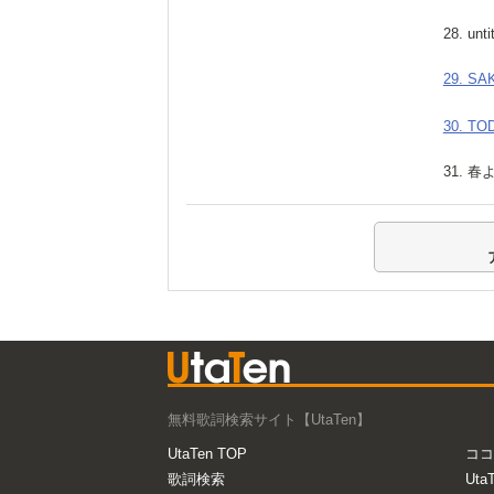
28. unt
29. SA
30. TO
31. 
無料歌詞検索サイト【UtaTen】
UtaTen TOP
ココ
歌詞検索
Uta