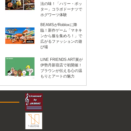
法の味！「ハリー・ポッ
ター」コラボドーナツで
ホグワーツ体験
BEAMSがRobloxに降
臨！新作ゲーム「マネキ
ンから服を集めろ！」で
広がるファッションの遊
び場
LINE FRIENDS ART展が
伊勢丹新宿店で初開催！
ブラウンが伝える心の温
もりとアートの魅力