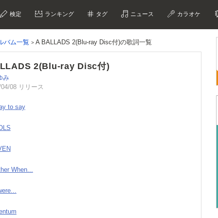
検定
ランキング
タグ
ニュース
カラオケ
ルバム一覧
A BALLADS 2(Blu-ray Disc付)の歌詞一覧
LLADS 2(Blu-ray Disc付)
ゆみ
/04/08 リリース
ay to say
OLS
VEN
ther When...
ere...
entum