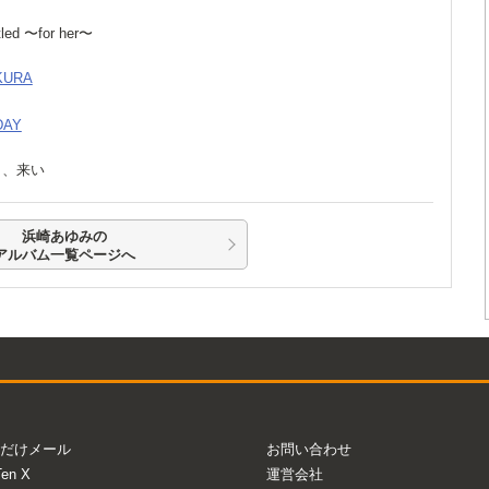
itled 〜for her〜
KURA
DAY
春よ、来い
浜崎あゆみの
アルバム一覧ページへ
だけメール
お問い合わせ
Ten X
運営会社