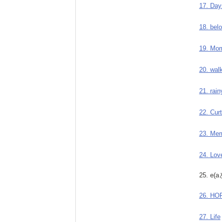
17. Day
18. bel
19. Mo
20. wal
21. rain
22. Curt
23. Mem
24. Lov
25. e(
26. HO
27. Life