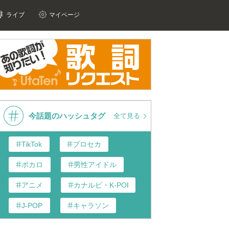
ライブ
マイページ
今話題のハッシュタグ
全て見る
TikTok
プロセカ
ボカロ
男性アイドル
アニメ
カナルビ・K-POP和訳
J-POP
キャラソン
歌い手
あんスタ