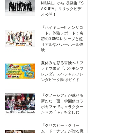
NIMAL』から 収録曲「S
AKURA」リリックビデ
オ公開！
『ハイキュー!! オンザコ
ート』体験レポート：奇
跡の0.05%レシーブと超
リアルなバレーボール体
験
夏休みを彩る冒険へ！フ
ァミマ限定『ポケモンフ
レンダ』スペシャルフレ
ンダピック獲得ガイド
『グノーシア』が魅せる
新たな一面！学園祭コラ
ボカフェでキャラクター
たちの「IF」を楽しむ
「クリスピー・クリー
ム・ドーナツ」が贈る魔