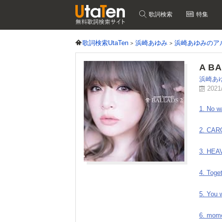
歌詞検索
特集
歌詞検索UtaTen
浜崎あゆみ
浜崎あゆみのア
A BA
浜崎あ
2021
1. No w
2. CAR
3. HEA
4. Toge
5. You w
6. mom