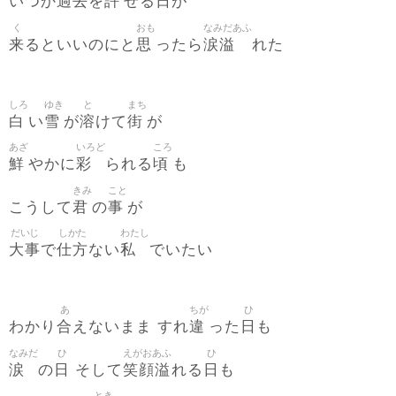
過去
許
日
いつか
を
せる
が
く
おも
なみだあふ
来
思
涙溢
るといいのにと
ったら
れた
しろ
ゆき
と
まち
白
雪
溶
街
い
が
けて
が
あざ
いろど
ころ
鮮
彩
頃
やかに
られる
も
きみ
こと
君
事
こうして
の
が
だいじ
しかた
わたし
大事
仕方
私
で
ない
でいたい
あ
ちが
ひ
合
違
日
わかり
えないまま すれ
った
も
なみだ
ひ
えがおあふ
ひ
涙
日
笑顔溢
日
の
そして
れる
も
とき