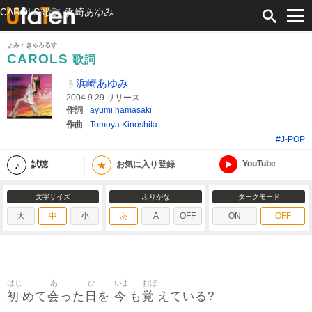
CAROLS 歌詞 浜崎あゆみ ふりがな付
よみ：きゃろるす
CAROLS
歌詞
浜崎あゆみ
2004.9.29 リリース
作詞
ayumi hamasaki
作曲
Tomoya Kinoshita
#J-POP
YouTube
★
試聴
お気に入り登録
文字サイズ
ふりがな
ダークモード
大
中
小
あ
A
OFF
ON
OFF
はじ
あ
ひ
いま
おぼ
初
会
日
今
覚
めて
った
を
も
えている?