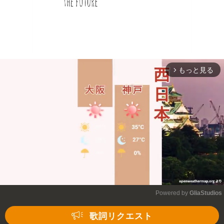
もっと見る
arrow_forward_ios
Powered by 
GliaStudios
Mute
歌詞リクエスト