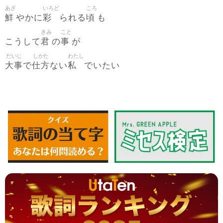
あざ
いろど
ころ
鮮
彩
頃
やかに
られる
も
きみ
こと
君
事
こうして
の
が
だいじ
しかた
わたし
大事
仕方
私
で
ない
でいたい