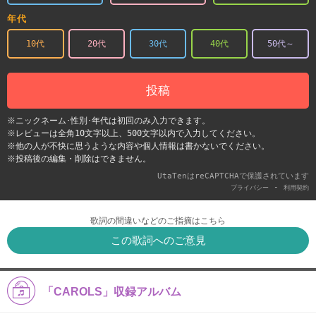
年代
10代
20代
30代
40代
50代～
投稿
※ニックネーム･性別･年代は初回のみ入力できます。
※レビューは全角10文字以上、500文字以内で入力してください。
※他の人が不快に思うような内容や個人情報は書かないでください。
※投稿後の編集・削除はできません。
UtaTenはreCAPTCHAで保護されています
-
プライバシー
利用契約
歌詞の間違いなどのご指摘はこちら
この歌詞へのご意見
「CAROLS」収録アルバム