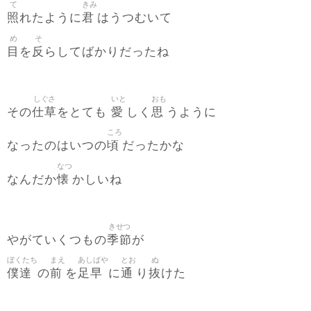
て
きみ
照
君
れたように
はうつむいて
め
そ
目
反
を
らしてばかりだったね
しぐさ
いと
おも
仕草
愛
思
その
をとても
しく
うように
ころ
頃
なったのはいつの
だったかな
なつ
懐
なんだか
かしいね
きせつ
季節
やがていくつもの
が
ぼくたち
まえ
あしばや
とお
ぬ
僕達
前
足早
通
抜
の
を
に
り
けた