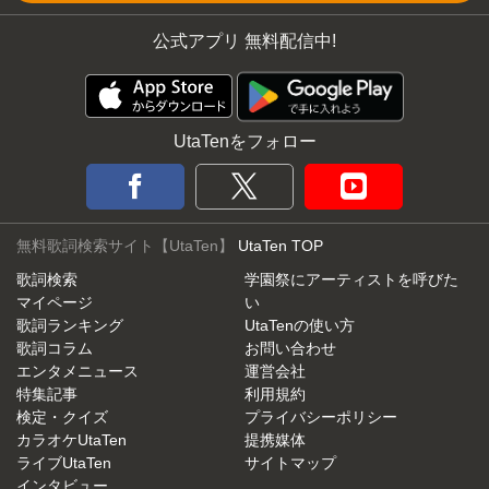
公式アプリ 無料配信中!
UtaTenをフォロー
無料歌詞検索サイト【UtaTen】
UtaTen TOP
歌詞検索
学園祭にアーティストを呼びた
マイページ
い
歌詞ランキング
UtaTenの使い方
歌詞コラム
お問い合わせ
エンタメニュース
運営会社
特集記事
利用規約
検定・クイズ
プライバシーポリシー
カラオケUtaTen
提携媒体
ライブUtaTen
サイトマップ
インタビュー