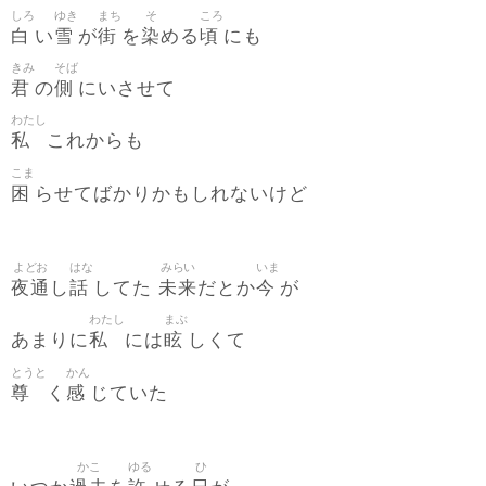
しろ
ゆき
まち
そ
ころ
白
雪
街
染
頃
い
が
を
める
にも
きみ
そば
君
側
の
にいさせて
わたし
私
これからも
こま
困
らせてばかりかもしれないけど
よどお
はな
みらい
いま
夜通
話
未来
今
し
してた
だとか
が
わたし
まぶ
私
眩
あまりに
には
しくて
とうと
かん
尊
感
く
じていた
かこ
ゆる
ひ