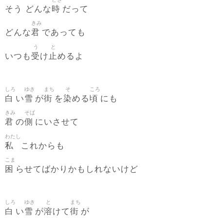
時
そう どんな
だって
きみ
君
どんな
であっても
う
と
受
止
いつも
け
めるよ
しろ
ゆき
まち
そ
ころ
白
雪
街
染
頃
い
が
を
める
にも
きみ
そば
君
側
の
にいさせて
わたし
私
これからも
こま
困
らせてばかりかもしれないけど
しろ
ゆき
と
まち
白
雪
溶
街
い
が
けて
が