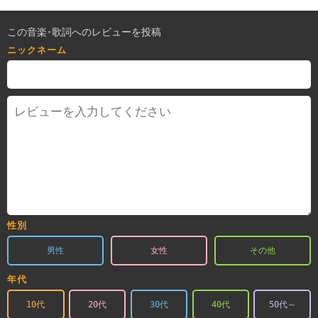
この音楽･歌詞へのレビューを投稿
ニックネーム
性別
男性
女性
その他
年代
10代
20代
30代
40代
50代～