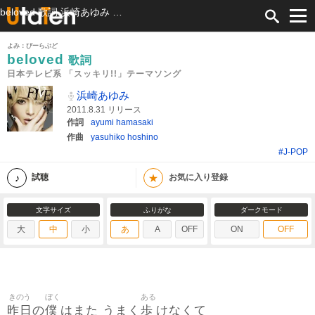
beloved 歌詞 浜崎あゆみ 日本テレビ系 「スッキリ!!」テーマソング ふりがな付
よみ：びーらぶど
beloved
歌詞
日本テレビ系 「スッキリ!!」テーマソング
浜崎あゆみ
2011.8.31 リリース
作詞
ayumi hamasaki
作曲
yasuhiko hoshino
#J-POP
★
試聴
お気に入り登録
文字サイズ
ふりがな
ダークモード
大
中
小
あ
A
OFF
ON
OFF
きのう
ぼく
ある
昨日
僕
歩
の
はまた うまく
けなくて