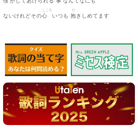
僕
事
がしてあげられる
なんてなにも
こころ
だ
心
抱
ないけれどその
いつも
きしめてます