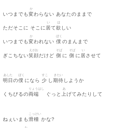
か
変
いつまでも
わらない あなたのままで
い
ほ
居
欲
ただそこに そこに
て
しい
か
ぼく
変
僕
いつまでも
われない
のまんまで
えがお
そば
そば
い
笑顔
側
側
居
ぎこちない
だけど
に
に
させて
あした
ぼく
すこ
きたい
明日
僕
少
期待
の
になら
し
しようか
りょうはし
あ
両端
上
くちびるの
ぐっと
げてみたりして
こっけい
滑稽
ねぇいまも
かな?
た