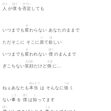
ひと
ぼく
ひてい
人
僕
否定
が
を
しても
か
変
いつまでも
わらない あなたのままで
い
ほ
居
欲
ただそこに そこに
て
しい
か
ぼく
変
僕
いつまでも
われない
のまんまで
えがお
そば
笑顔
側
ぎこちない
だけど
に...
ほんとう
つよ
本当
強
ねぇあなたも
は そんなに
く
こと
ぼく
し
事
僕
知
ない
を
は
ってます
ぼく
こと