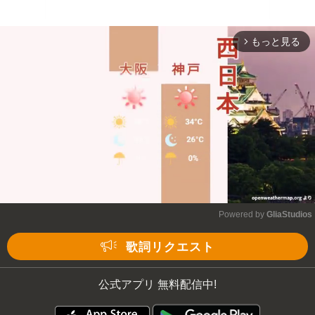
もっと見る
arrow_forward_ios
Powered by 
GliaStudios
Mute
歌詞リクエスト
公式アプリ 無料配信中!