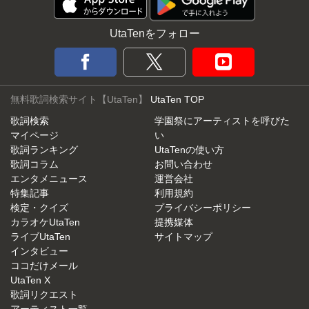
UtaTenをフォロー
無料歌詞検索サイト【UtaTen】
UtaTen TOP
歌詞検索
学園祭にアーティストを呼びた
マイページ
い
歌詞ランキング
UtaTenの使い方
歌詞コラム
お問い合わせ
エンタメニュース
運営会社
特集記事
利用規約
検定・クイズ
プライバシーポリシー
カラオケUtaTen
提携媒体
ライブUtaTen
サイトマップ
インタビュー
ココだけメール
UtaTen X
歌詞リクエスト