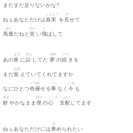
足
まだまだ
りないかな?
しんじつ
み
真実
見
ねぇあなただけは
を
せて
ばか
わら
と
馬鹿
笑
飛
だねと
い
ばして
よる
はな
ゆめ
つづ
夜
話
夢
続
あの
に
してた
の
きを
おぼ
覚
まだ
えていてくれてますか
いろあ
こと
いま
色褪
事
今
なにひとつ
せる
なく
も
あざ
ぼく
こころ
しはい
鮮
僕
心
支配
やかなまま
の
してます
ほ
褒
ねぇあなただけには
められたい