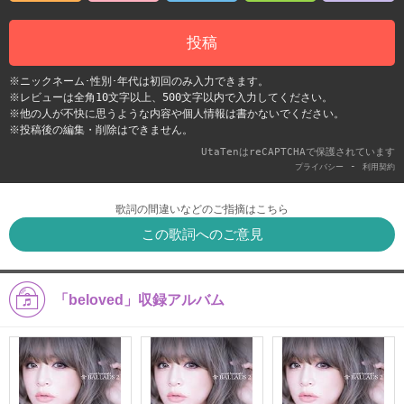
投稿
※ニックネーム･性別･年代は初回のみ入力できます。
※レビューは全角10文字以上、500文字以内で入力してください。
※他の人が不快に思うような内容や個人情報は書かないでください。
※投稿後の編集・削除はできません。
UtaTenはreCAPTCHAで保護されています
-
プライバシー
利用契約
歌詞の間違いなどのご指摘はこちら
この歌詞へのご意見
「beloved」収録アルバム