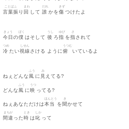
ことばふ
まわ
だれ
きず
言葉振
回
誰
傷
り
して
かを
つけたよ
きょう
ぼく
うし
ゆび
さ
今日
僕
後
指
指
の
はそして
ろ
を
されて
つめ
しせん
うつむ
冷
視線
俯
たい
さける ように
いているよ
ふう
み
風
見
ねぇどんな
に
えてる?
ふう
うつ
風
映
どんな
に
ってる?
ほんとう
き
本当
聞
ねぇあなただけは
を
かせて
まちが
とき
しか
間違
時
叱
った
は
って