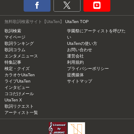
無料歌詞検索サイト【UtaTen】
UtaTen TOP
歌詞検索
学園祭にアーティストを呼びた
マイページ
い
歌詞ランキング
UtaTenの使い方
歌詞コラム
お問い合わせ
エンタメニュース
運営会社
特集記事
利用規約
検定・クイズ
プライバシーポリシー
カラオケUtaTen
提携媒体
ライブUtaTen
サイトマップ
インタビュー
ココだけメール
UtaTen X
歌詞リクエスト
アーティスト一覧