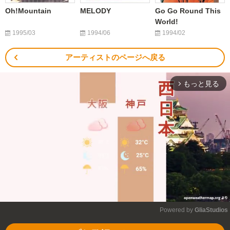
Oh!Mountain
MELODY
Go Go Round This
World!
1995/03
1994/06
1994/02
アーティストのページへ戻る
もっと見る
arrow_forward_ios
Powered by 
GliaStudios