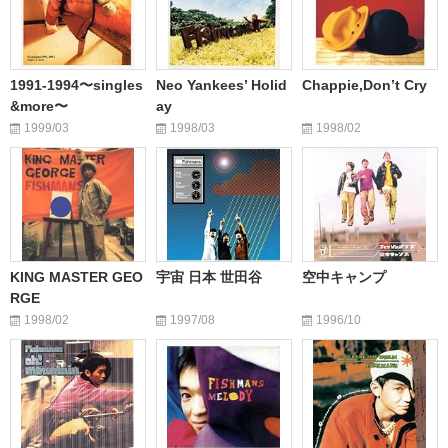
1991-1994〜singles
Neo Yankees’ Holid
Chappie,Don’t Cry
&more〜
ay
1999/03
1998/03
1998/02
KING MASTER GEO
宇宙 日本 世田谷
空中キャンプ
RGE
1998/02
1997/08
1996/10