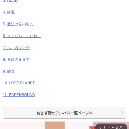
3. HEAD
4. 綺麗
5. 魔法は君の中に
6. さよなら、またね。
7. ふしぎソング
8. 素顔のままで
9. 純真
10. LOST PLANET
11. EARTHBOUND
おとぎ話の
アルバム一覧ページへ
もっと見る
arrow_forward_ios