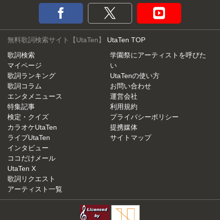
無料歌詞検索サイト【UtaTen】
UtaTen TOP
歌詞検索
学園祭にアーティストを呼びた
マイページ
い
歌詞ランキング
UtaTenの使い方
歌詞コラム
お問い合わせ
エンタメニュース
運営会社
特集記事
利用規約
検定・クイズ
プライバシーポリシー
カラオケUtaTen
提携媒体
ライブUtaTen
サイトマップ
インタビュー
ココだけメール
UtaTen X
歌詞リクエスト
アーティスト一覧