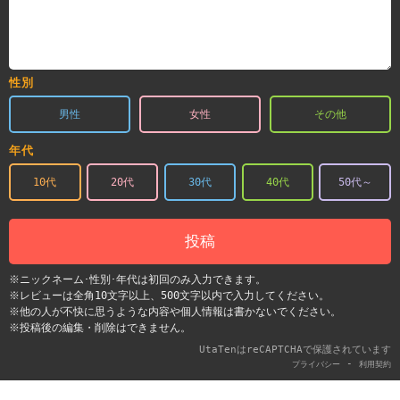
性別
男性
女性
その他
年代
10代
20代
30代
40代
50代～
投稿
※ニックネーム･性別･年代は初回のみ入力できます。
※レビューは全角10文字以上、500文字以内で入力してください。
※他の人が不快に思うような内容や個人情報は書かないでください。
※投稿後の編集・削除はできません。
UtaTenはreCAPTCHAで保護されています
-
プライバシー
利用契約