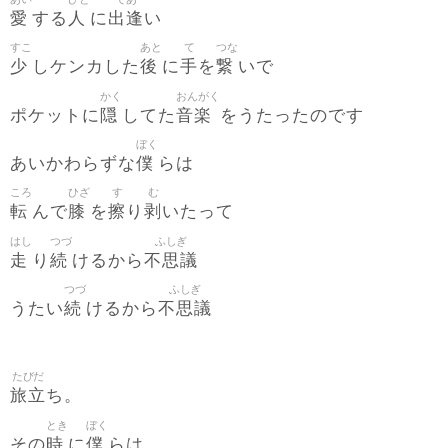
愛
人
出逢
する
に
い
すこ
あと
て
つな
少
後
手
繋
しケンカした
に
を
いで
かく
おんがく
隠
音楽
ポケットに
してた
をうたったのです
ぼく
僕
あいかわらずな
らは
ころ
ひざ
す
む
転
膝
擦
剥
んで
を
り
いたって
はし
つづ
ふしぎ
走
続
不思議
り
けるから
つづ
ふしぎ
続
不思議
うたい
けるから
たびだ
旅立
ち。
とき
ぼく
時
僕
その
に
らは