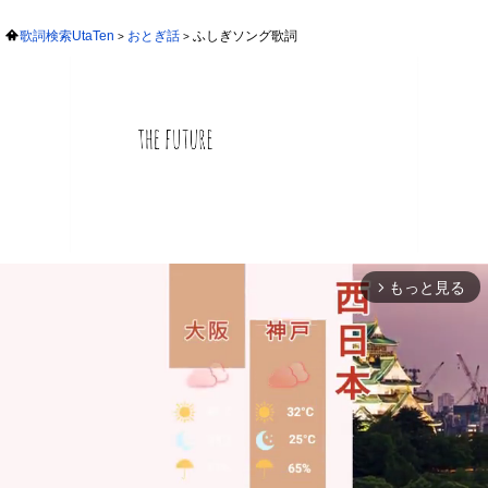
歌詞検索UtaTen
おとぎ話
ふしぎソング歌詞
もっと見る
arrow_forward_ios