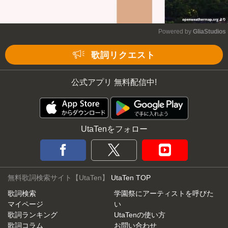
Powered by 
GliaStudios
Mute
歌詞リクエスト
公式アプリ 無料配信中!
UtaTenをフォロー
無料歌詞検索サイト【UtaTen】
UtaTen TOP
歌詞検索
学園祭にアーティストを呼びた
マイページ
い
歌詞ランキング
UtaTenの使い方
歌詞コラム
お問い合わせ