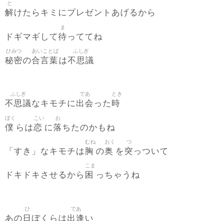
と
解
けたらキミにプレゼントあげるから
ま
待
ドギマギして
っててね
ひみつ
あいことば
ふしぎ
秘密
合言葉
不思議
の
は
ふしぎ
であ
とき
不思議
出会
時
なキモチに
った
ぼく
こい
お
僕
恋
落
らは
に
ちたのかもね
むね
おく
つ
胸
奥
突
「すき」なキモチは
の
を
っついて
こま
困
ドキドキさせるから
っちゃうね
ひ
であ
日
出逢
あの
ぼくらは
い