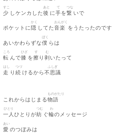
すこ
あと
て
つな
少
後
手
繋
しケンカした
に
を
いで
かく
おんがく
隠
音楽
ポケットに
してた
をうたったのです
ぼく
僕
あいかわらずな
らは
ころ
ひざ
す
む
転
膝
擦
剥
んで
を
り
いたって
はし
つづ
ふしぎ
走
続
不思議
り
けるから
ものがたり
物語
これからはじまる
ひとり
つむ
わ
一人
紡
輪
ひとりが
ぐ
のメッセージ
あい
愛
のつぼみは