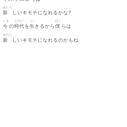
あたら
新
しいキモチになれるかな?
いま
じだい
い
ぼく
今
時代
生
僕
の
を
きるから
らは
あたら
新
しいキモチになれるのかもね