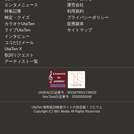
エンタメニュース
運営会社
特集記事
利用規約
検定・クイズ
プライバシーポリシー
カラオケUtaTen
提携媒体
ライブUtaTen
サイトマップ
インタビュー
ココだけメール
UtaTen X
歌詞リクエスト
アーティスト一覧
JASRAC許諾番号：9015879001Y38026
NexTone許諾番号：ID000000049
UtaTen 無料歌詞検索サイトの決定版！うたてん
Copyright (C) IBG Media. All Rights Reserved.