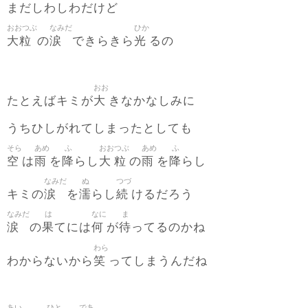
まだしわしわだけど
おおつぶ
なみだ
ひか
大粒
涙
光
の
できらきら
るの
おお
大
たとえばキミが
きなかなしみに
うちひしがれてしまったとしても
そら
あめ
ふ
おお
つぶ
あめ
ふ
空
雨
降
大
粒
雨
降
は
を
らし
の
を
らし
なみだ
ぬ
つづ
涙
濡
続
キミの
を
らし
けるだろう
なみだ
は
なに
ま
涙
果
何
待
の
てには
が
ってるのかね
わら
笑
わからないから
ってしまうんだね
あい
ひと
であ