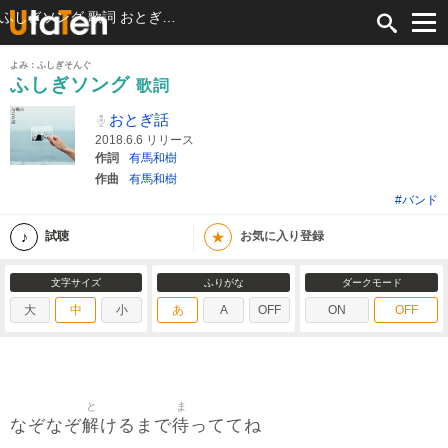
ふしぎソング 歌詞 おとぎ話 ふりがな付
よみ：ふしぎそんぐ
ふしぎソング
歌詞
おとぎ話
2018.6.6 リリース
作詞
有馬和樹
作曲
有馬和樹
#バンド
★
試聴
お気に入り登録
文字サイズ
ふりがな
ダークモード
大
中
小
あ
A
OFF
ON
OFF
と
ま
解
待
なぞなぞ
けるまで
っててね