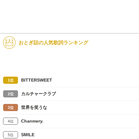
おとぎ話の人気歌詞ランキング
BITTERSWEET
1位
カルチャークラブ
2位
世界を笑うな
3位
Chanmery.
4位
SMILE
5位