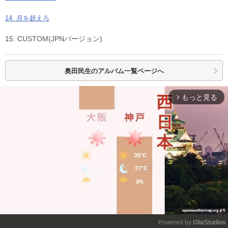
14. 月を超えろ
15. CUSTOM(JPNバージョン)
奥田民生の
アルバム一覧ページへ
もっと見る
arrow_forward_ios
Powered by 
GliaStudios