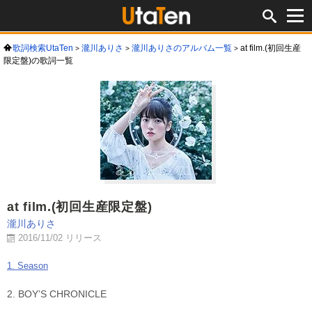
歌詞検索UtaTen
瀧川ありさ
瀧川ありさのアルバム一覧
at film.(初回生産
限定盤)の歌詞一覧
at film.(初回生産限定盤)
瀧川ありさ
2016/11/02 リリース
1. Season
2. BOY’S CHRONICLE