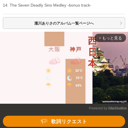
14. The Seven Deadly Sins Medley -bonus track-
瀧川ありさの
アルバム一覧ページへ
もっと見る
arrow_forward_ios
Powered by 
GliaStudios
Mute
歌詞リクエスト