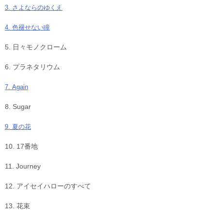
3. さよならのゆくえ
4. 色褪せない瞳
5. 日々モノクローム
6. プラネタリウム
7. Again
8. Sugar
9. 夏の花
10. 17番地
11. Journey
12. アイセイハローのすべて
13. 花束