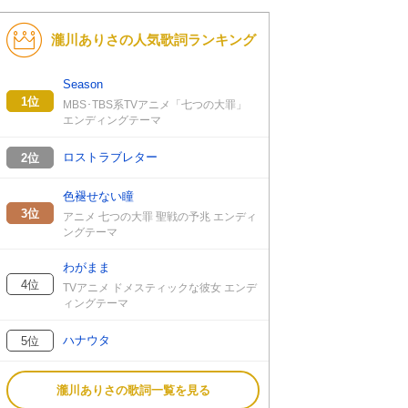
瀧川ありさの人気歌詞ランキング
Season
1位
MBS･TBS系TVアニメ「七つの大罪」
エンディングテーマ
ロストラブレター
2位
色褪せない瞳
3位
アニメ 七つの大罪 聖戦の予兆 エンディ
ングテーマ
わがまま
4位
TVアニメ ドメスティックな彼女 エンデ
ィングテーマ
ハナウタ
5位
瀧川ありさの歌詞一覧を見る