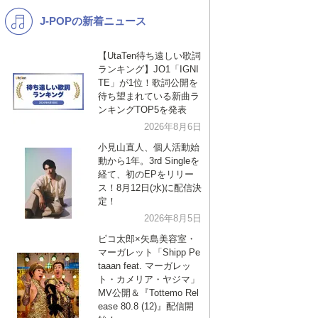
J-POPの新着ニュース
K-POP
バンド
演歌・歌謡
洋楽
【UtaTen待ち遠しい歌詞
ランキング】JO1「IGNI
VTuber
ディズニー
TE」が1位！歌詞公開を
待ち望まれている新曲ラ
ンキングTOP5を発表
2026年8月6日
小見山直人、個人活動始
動から1年。3rd Singleを
経て、初のEPをリリー
ス！8月12日(水)に配信決
定！
2026年8月5日
ピコ太郎×矢島美容室・
マーガレット「Shipp Pe
taaan feat. マーガレッ
ト・カメリア・ヤジマ」
MV公開＆『Tottemo Rel
ease 80.8 (12)』配信開