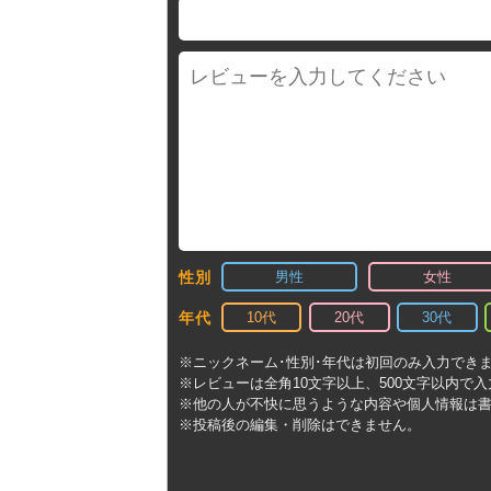
男性
女性
性別
10代
20代
30代
年代
※ニックネーム･性別･年代は初回のみ入力でき
※レビューは全角10文字以上、500文字以内で
※他の人が不快に思うような内容や個人情報は
※投稿後の編集・削除はできません。