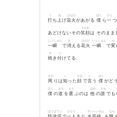
う
あ
はなび
ぼく
ひと
打
上
花火
僕
一
ち
げ
があがる
ら
えがお
笑顔
あどけないその
は そのまま
いっしゅん
き
はなび
いっしゅん
か
一瞬
消
花火
一瞬
変
で
える
で
や
つ
焼
付
き
けてる
まわ
し
かお
い
ぼく
周
知
顔
言
僕
りは
った
で
う
がど
ぼく
みち
えら
ほか
だれ
僕
道
選
他
誰
の
を
ぶのは
の
でも
ぼうはてい
ひとり
すいへいせん
なが
防波堤
一人
水平線
眺
で
きり
を