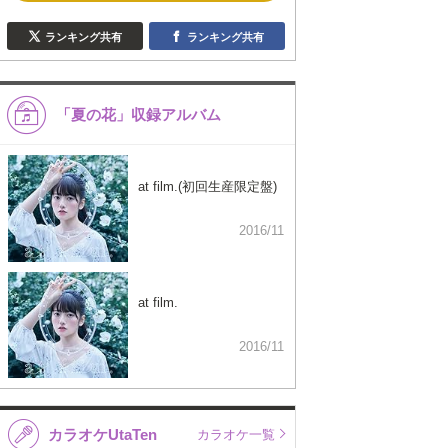
ランキング共有
ランキング共有
「夏の花」収録アルバム
at film.(初回生産限定盤)
2016/11
at film.
2016/11
カラオケUtaTen
カラオケ一覧