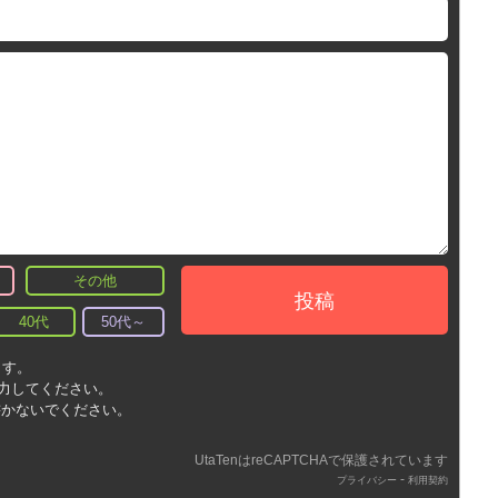
その他
投稿
40代
50代～
ます。
入力してください。
書かないでください。
UtaTenはreCAPTCHAで保護されています
-
プライバシー
利用契約