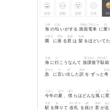
結
友情
感動
恋愛
元気
うみ
にお
ろめん
でんしゃ
の
海
匂
路面
電車
乗
の
いがする
に
となり
すわ
きみ
かみ
隣
座
君
髪
に
る
は
をほどいて
うみ
い
ほうかご
げたばこ
海
行
放課後
下駄箱
に
こうなんて
きゅう
い
だ
わけ
かん
急
言
出
訳
考
に
い
した
を ずっと
ことし
なつ
ぼく
ふう
か
今年
夏
僕
風
変
の
、
らはどんな
に
えき
お
かいさつ
ぬ
きみ
は
駅
降
改札
抜
君
走
を
りて
を
け
が