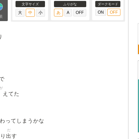
文字サイズ
ふりがな
ダークモード
果
り
た
で
が
えてた
わってしまうかな
し
だ
出
り
す