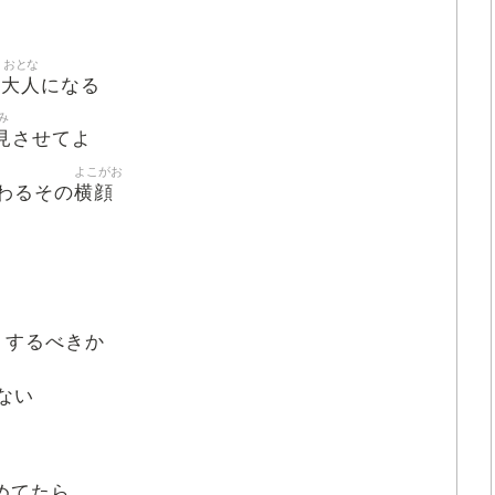
おとな
大人
つ
になる
み
見
させてよ
よこがお
横顔
わるその
うするべきか
ない
めてたら