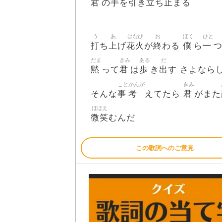
君
手
引
立
止
の
を
き
ち
まる
う
あ
はなび
お
ぼく
ひと
打
上
花火
終
僕
一
ち
げ
が
わる
ら
だま
きみ
ある
だ
黙
君
歩
出
って
は
き
す さよなら
こと
かんが
きみ
事
考
君
そんな
えてたら
がまた
ほほえ
微笑
むんだ
この歌詞へのご意見