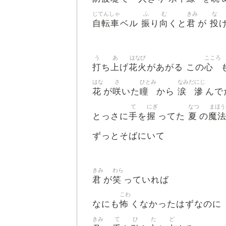
じてんしゃ
ふ
む
きみ
な
自転車
振
向
君
投
ベル
り
くと
が
う
あ
はなび
こころ
打
上
花火
心
ち
げ
があがる この
はな
さ
ひとみ
なみだ
にじ
花
咲
瞳
涙
滲
が
いた
から
んで
て
にぎ
なつ
まほう
手
握
夏
魔
とっさに
を
ってた
の
ずっとそばにいて
きみ
わら
君
笑
が
っていれば
こわ
怖
なにも
くなかったはずなのに
きみ
て
ひ
た
ど