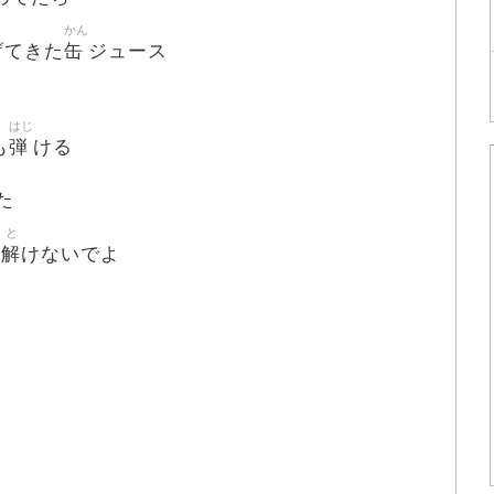
かん
缶
げてきた
ジュース
はじ
弾
も
ける
た
と
法
解
けないでよ