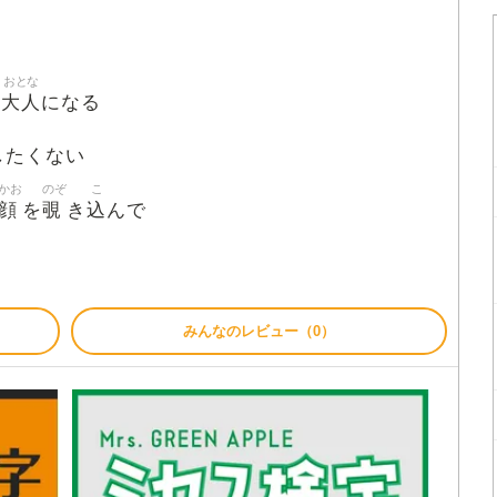
おとな
大人
つ
になる
したくない
かお
のぞ
こ
顔
覗
込
を
き
んで
みんなのレビュー（0）