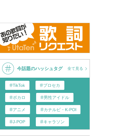
今話題のハッシュタグ
全て見る
TikTok
プロセカ
ボカロ
男性アイドル
アニメ
カナルビ・K-POP和訳
J-POP
キャラソン
あんスタ
歌い手