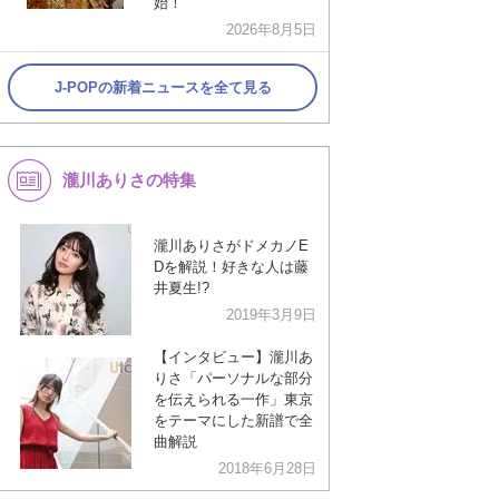
始！
2026年8月5日
J-POPの新着ニュースを全て見る
瀧川ありさの特集
瀧川ありさがドメカノE
Dを解説！好きな人は藤
井夏生!?
2019年3月9日
【インタビュー】瀧川あ
りさ「パーソナルな部分
を伝えられる一作」東京
をテーマにした新譜で全
曲解説
2018年6月28日