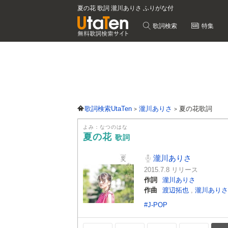
夏の花 歌詞 瀧川ありさ ふりがな付
歌詞検索
特集
歌詞検索UtaTen
瀧川ありさ
夏の花歌詞
よみ：なつのはな
夏の花
歌詞
瀧川ありさ
2015.7.8 リリース
作詞
瀧川ありさ
作曲
渡辺拓也
,
瀧川ありさ
#J-POP