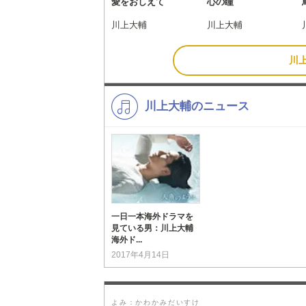
愛をおしえて
心の瞳
川上大輔
川上大輔
川
川上大輔のニュース
一日一本海外ドラマを
見ている男：川上大輔
海外ド...
2017年4月14日
よみ：かわかみだいすけ