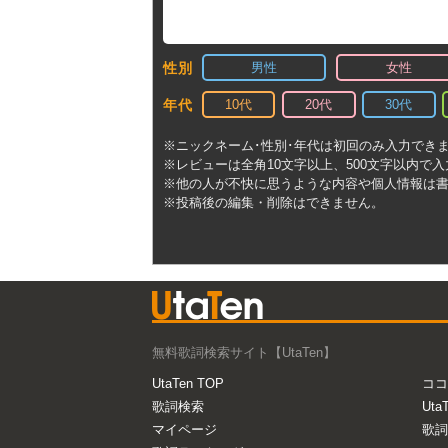
男性
女性
性別
10代
20代
30代
年代
※ニックネーム･性別･年代は初回のみ入力でき
※レビューは全角10文字以上、500文字以内で
※他の人が不快に思うような内容や個人情報は
※投稿後の編集・削除はできません。
無料歌詞検索サイト【UtaTen】
UtaTen TOP
ココ
歌詞検索
Uta
マイページ
歌詞