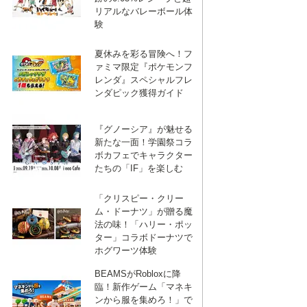
リアルなバレーボール体
験
ebook
は
夏休みを彩る冒険へ！フ
ァミマ限定『ポケモンフ
レンダ』スペシャルフレ
ンダピック獲得ガイド
て
『グノーシア』が魅せる
な
新たな一面！学園祭コラ
ボカフェでキャラクター
たちの「IF」を楽しむ
ブ
「クリスピー・クリー
ム・ドーナツ」が贈る魔
法の味！「ハリー・ポッ
ッ
ター」コラボドーナツで
ホグワーツ体験
ク
BEAMSがRobloxに降
臨！新作ゲーム「マネキ
ンから服を集めろ！」で