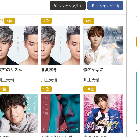
ランキング共有
ランキング共有
3位
4位
5位
女神のリズム
春夏秋冬
僕のそばに
川上大輔
川上大輔
川上大輔
8位
9位
10位