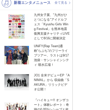
新着エンタメニュース
K-POP
演歌・歌謡
全て見る
バンド
洋楽
九州女子翼、"九州がひ
とつになる"アイドルフ
VTuber
ディズニー
ェス「Kyushu Girls Win
g Festival」を熊本地震
復興支援チャリティLIVE
として8/16に開催決定
UNiFY(Rap Team)通
称“らぷち”のフリーライ
ブツアー、ラストは9/17
池袋・サンシャインシテ
ィ 噴水広場！
JO1 全米デビューEP『A
NIMAL』から 収録曲「S
AKURA」リリックビデ
オ公開！
『ハイキュー!! オンザコ
ート』体験レポート：奇
跡の0.05%レシーブと超