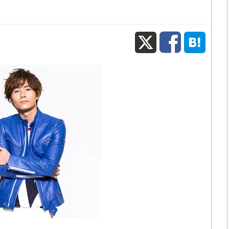
X
Fac