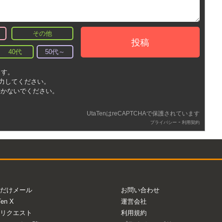
その他
投稿
40代
50代～
ます。
入力してください。
書かないでください。
UtaTenはreCAPTCHAで保護されています
-
プライバシー
利用契約
だけメール
お問い合わせ
Ten X
運営会社
リクエスト
利用規約