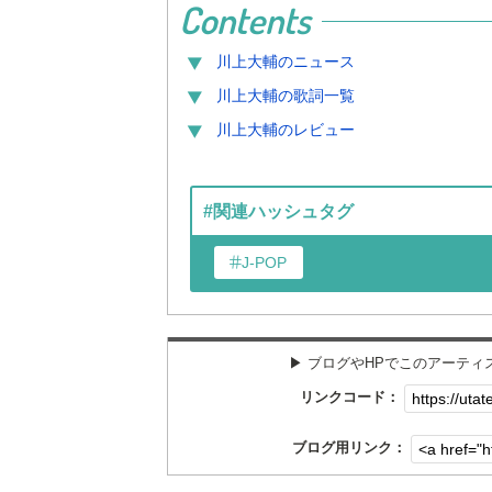
Contents
川上大輔
のニュース
川上大輔
の歌詞一覧
川上大輔
のレビュー
#関連ハッシュタグ
J-POP
▶︎ ブログやHPでこのアーテ
リンクコード：
ブログ用リンク：