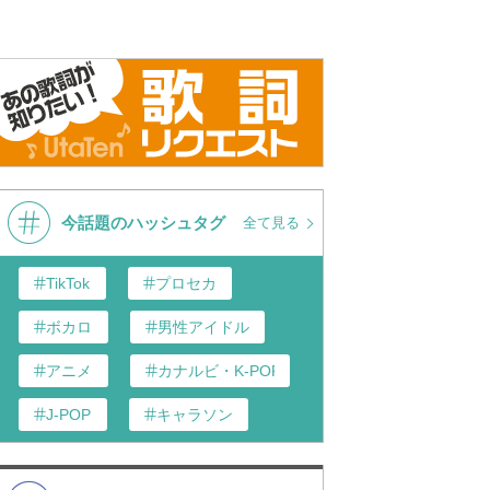
今話題のハッシュタグ
全て見る
TikTok
プロセカ
ボカロ
男性アイドル
アニメ
カナルビ・K-POP和訳
J-POP
キャラソン
あんスタ
歌い手