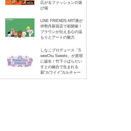
マ
広がるファッションの遊
び場
ー
LINE FRIENDS ART展が
伊勢丹新宿店で初開催！
ブラウンが伝える心の温
もりとアートの魅力
ク
しなこプロデュース「S
weeChu Sweets」が原宿
に誕生！竹下☆ぱらだい
すとの融合で生まれる
新“カワイイ”カルチャー