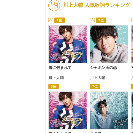
川上大輔 人気歌詞ランキング
1位
2位
雪に包まれて
シャボン玉の恋
川上大輔
川上大輔
6位
7位