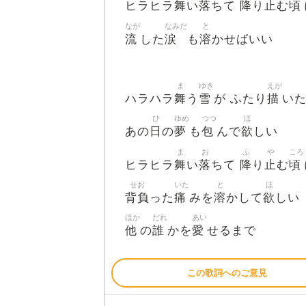
舞
落
降
止
頃
ヒラヒラ
い
ちて
り
む
なが
なみだ
と
流
涙
溶
した
も
かせばいい
ま
ゆき
えが
舞
雪
描
ハラハラ
う
が ふたり
い
ひ
ゆめ
つつ
ほ
日
夢
包
欲
あの
の
も
んで
しい
ま
お
ふ
や
ころ
舞
落
降
止
頃
ヒラヒラ
い
ちて
り
む
せお
いた
と
ほ
背負
痛
溶
欲
った
みを
かして
しい
ほか
だれ
あい
他
誰
愛
の
かを
せるまで
この歌詞へのご意見