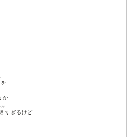
ち
を
うか
おそ
遅
すぎるけど