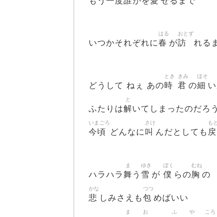
一度誰
愛
もう
かを
せるまで
はる
おとず
春
訪
いつかそれぞれに
が
れる
とき
きみ
ほそ
時
君
細
どうして ねぇ あの
の
い
と
解
ふたりは
いてしまったのだろ
いまごろ
さけ
も
今頃
叫
戻
どんなに
んだとしても
ま
ゆき
ぼく
むね
舞
雪
僕
胸
ハラハラ
う
が
らの
の
かな
つつ
悲
包
しみさえも
めばいい
ま
お
ふ
や
ころ