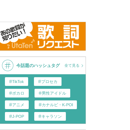
今話題のハッシュタグ
全て見る
TikTok
プロセカ
ボカロ
男性アイドル
アニメ
カナルビ・K-POP和訳
J-POP
キャラソン
あんスタ
歌い手