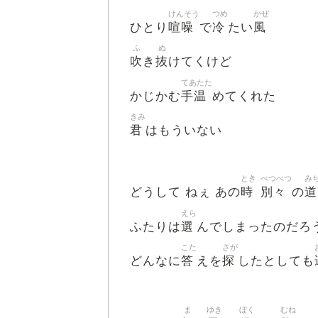
けんそう
つめ
かぜ
喧噪
冷
風
ひとり
で
たい
ふ
ぬ
吹
抜
き
けてくけど
てあたた
手温
かじかむ
めてくれた
きみ
君
はもういない
とき
べつべつ
み
時
別々
道
どうして ねぇ あの
の
えら
選
ふたりは
んでしまったのだろ
こた
さが
答
探
どんなに
えを
したとしても
ま
ゆき
ぼく
むね