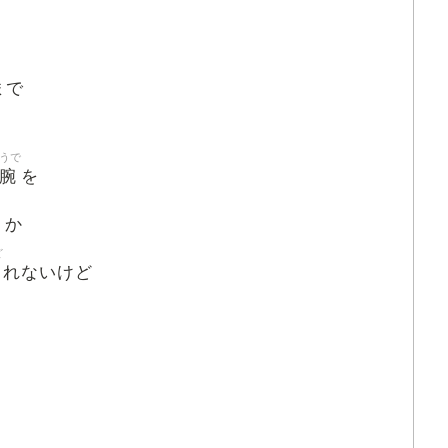
まで
うで
腕
を
うか
ど
れないけど