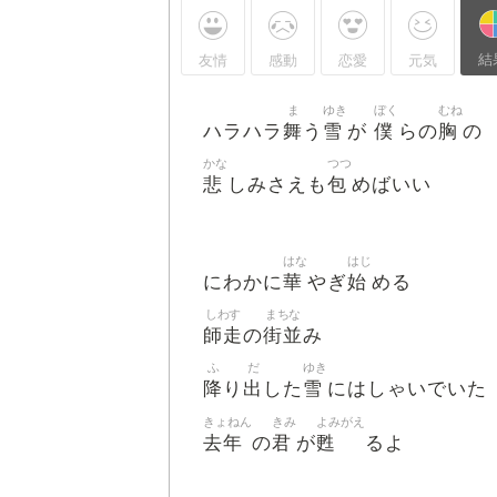
結
友情
感動
恋愛
元気
ま
ゆき
ぼく
むね
舞
雪
僕
胸
ハラハラ
う
が
らの
の
かな
つつ
悲
包
しみさえも
めばいい
はな
はじ
華
始
にわかに
やぎ
める
しわす
まちな
師走
街並
の
み
ふ
だ
ゆき
降
出
雪
り
した
にはしゃいでいた
きょねん
きみ
よみがえ
去年
君
甦
の
が
るよ