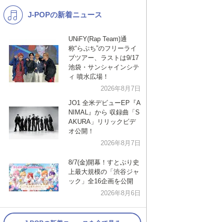
J-POPの新着ニュース
K-POP
バンド
演歌・歌謡
洋楽
UNiFY(Rap Team)通
称“らぷち”のフリーライ
VTuber
ディズニー
ブツアー、ラストは9/17
池袋・サンシャインシテ
ィ 噴水広場！
2026年8月7日
JO1 全米デビューEP『A
NIMAL』から 収録曲「S
AKURA」リリックビデ
オ公開！
2026年8月7日
8/7(金)開幕！すとぷり史
上最大規模の「渋谷ジャ
ック」全16企画を公開
2026年8月6日