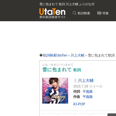
雪に包まれて 歌詞 川上大輔 ふりがな付
歌詞検索
特集
歌詞検索UtaTen
川上大輔
雪に包まれて歌詞
よみ：ゆきにつつまれて
雪に包まれて
歌詞
川上大輔
2015.7.29 リリース
作詞
平義隆
作曲
平義隆
#J-POP