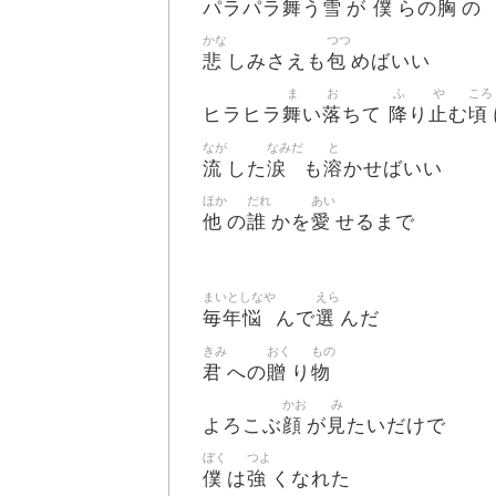
舞
雪
僕
胸
パラパラ
う
が
らの
の
かな
つつ
悲
包
しみさえも
めばいい
ま
お
ふ
や
ころ
舞
落
降
止
頃
ヒラヒラ
い
ちて
り
む
なが
なみだ
と
流
涙
溶
した
も
かせばいい
ほか
だれ
あい
他
誰
愛
の
かを
せるまで
まいとしなや
えら
毎年悩
選
んで
んだ
きみ
おく
もの
君
贈
物
への
り
かお
み
顔
見
よろこぶ
が
たいだけで
ぼく
つよ
僕
強
は
くなれた