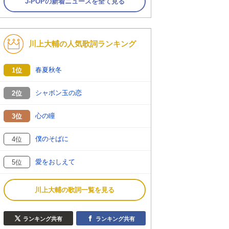
J-POPの新着ニュースを全て見る
川上大輔の人気歌詞ランキング
春夏秋冬
1位
シャボン玉の恋
2位
心の瞳
3位
僕のそばに
4位
愛をおしえて
5位
川上大輔の歌詞一覧を見る
ランキング共有
ランキング共有