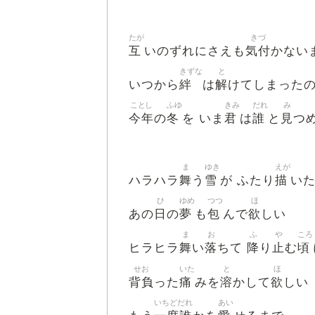
たが
きづ
互
気付
いのずれにさえも
かない
きずな
と
絆
解
いつから
は
けてしまったの
ことし
ふゆ
きみ
だれ
み
今年
冬
君
誰
見
の
を いま
は
と
つ
ま
ゆき
えが
舞
雪
描
ハラハラ
う
が ふたり
い
ひ
ゆめ
つつ
ほ
日
夢
包
欲
あの
の
も
んで
しい
ま
お
ふ
や
ころ
舞
落
降
止
頃
ヒラヒラ
い
ちて
り
む
せお
いた
と
ほ
背負
痛
溶
欲
った
みを
かして
しい
いちどだれ
あい