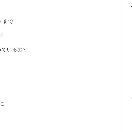
ままで
?
めているの?
た
に