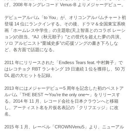
げ、2008 年キングレコード Venus-B よりメジャーデビュー。
デビューアルバム「to You」が、オリコンアルバムチャート初
登場 14 位にランクインする。その後、ドラマ＆全国東宝系映
画「ホームレス中学生」の主題歌(天上智喜とのコラボ レーシ
ョン)の担当、“AJ（秋元順子）”との世代を超えた夢の共演、
ソロ アルピニスト“栗城史多”の応援ソングの書き下ろしな
ど、各方面で話題になる。
2011 年にリリースされた「Endless Tears feat. 中村舞子」で
はレコチョク RBT ランキング 19 日連続 1 位を獲得し、50 万
DL 超の大ヒットを記録。
2013 年にはメジャーデビュー5 周年を記念した初のベストア
ルバム「THE BEST 〜You’re the only one〜」をリリースす
る。2014 年 11 月、レコード会社を日本クラウンへと移籍
し、アーティスト名を片仮名表記の「クリフエッジ」に改
名。
2015 年 1 月、レーベル「CROWNVenuS」より、ニューアル