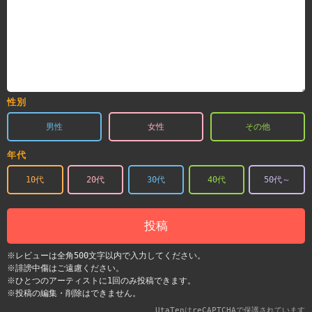
性別
男性
女性
その他
年代
10代
20代
30代
40代
50代～
投稿
※レビューは全角500文字以内で入力してください。
※誹謗中傷はご遠慮ください。
※ひとつのアーティストに1回のみ投稿できます。
※投稿の編集・削除はできません。
UtaTenはreCAPTCHAで保護されています