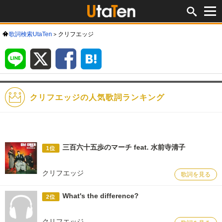
歌詞検索UtaTen
クリフエッジ
LINE
X
Facebook
は
て
な
ブ
ッ
ク
マ
ー
ク
クリフエッジの人気歌詞ランキング
三百六十五歩のマーチ feat. 水前寺清子
1位
クリフエッジ
歌詞を見る
What's the difference?
2位
クリフエッジ