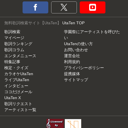
無料歌詞検索サイト【UtaTen】
UtaTen TOP
歌詞検索
学園祭にアーティストを呼びた
マイページ
い
歌詞ランキング
UtaTenの使い方
歌詞コラム
お問い合わせ
エンタメニュース
運営会社
特集記事
利用規約
検定・クイズ
プライバシーポリシー
カラオケUtaTen
提携媒体
ライブUtaTen
サイトマップ
インタビュー
ココだけメール
UtaTen X
歌詞リクエスト
アーティスト一覧