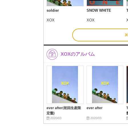
soldier
SNOW WHITE
XOX
XOX
XOXのアルバム
ever after(初回生産限
ever after
定盤)
2020/03
2020/03