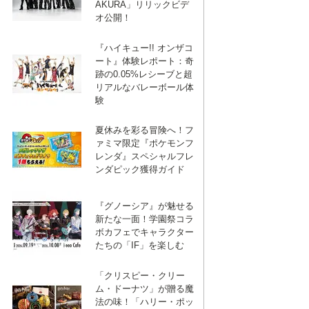
AKURA」リリックビデ
オ公開！
『ハイキュー!! オンザコ
ート』体験レポート：奇
跡の0.05%レシーブと超
リアルなバレーボール体
験
夏休みを彩る冒険へ！フ
ァミマ限定『ポケモンフ
レンダ』スペシャルフレ
ンダピック獲得ガイド
『グノーシア』が魅せる
新たな一面！学園祭コラ
ボカフェでキャラクター
たちの「IF」を楽しむ
「クリスピー・クリー
ム・ドーナツ」が贈る魔
法の味！「ハリー・ポッ