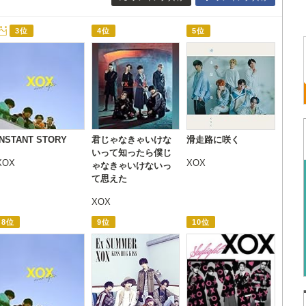
3位
4位
5位
INSTANT STORY
君じゃなきゃいけな
滑走路に咲く
いって知ったら僕じ
XOX
XOX
ゃなきゃいけないっ
て思えた
XOX
8位
9位
10位