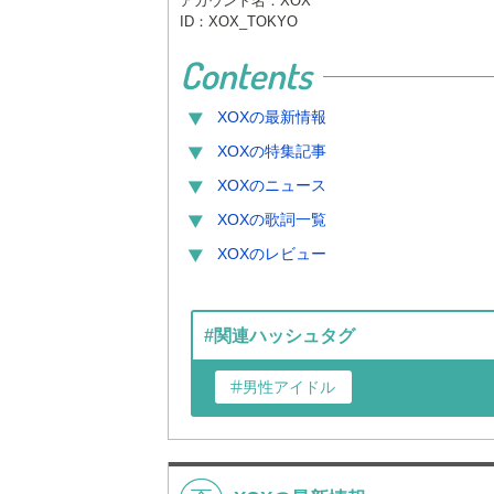
アカウント名：XOX
ID：XOX_TOKYO
Contents
XOX
の最新情報
XOX
の特集記事
XOX
のニュース
XOX
の歌詞一覧
XOX
のレビュー
#関連ハッシュタグ
男性アイドル