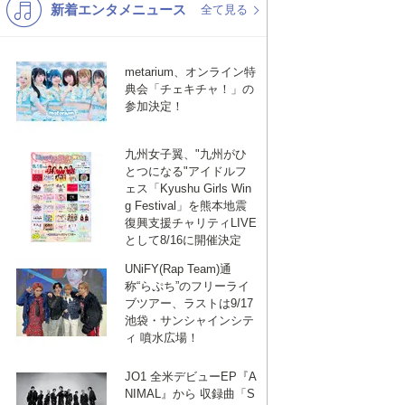
新着エンタメニュース
K-POP
洋楽
全て見る
バンド
演歌・歌謡
metarium、オンライン特
VTuber
ジャニーズ
典会「チェキチャ！」の
参加決定！
九州女子翼、"九州がひ
とつになる"アイドルフ
ェス「Kyushu Girls Win
g Festival」を熊本地震
復興支援チャリティLIVE
として8/16に開催決定
UNiFY(Rap Team)通
称“らぷち”のフリーライ
ブツアー、ラストは9/17
池袋・サンシャインシテ
ィ 噴水広場！
JO1 全米デビューEP『A
NIMAL』から 収録曲「S