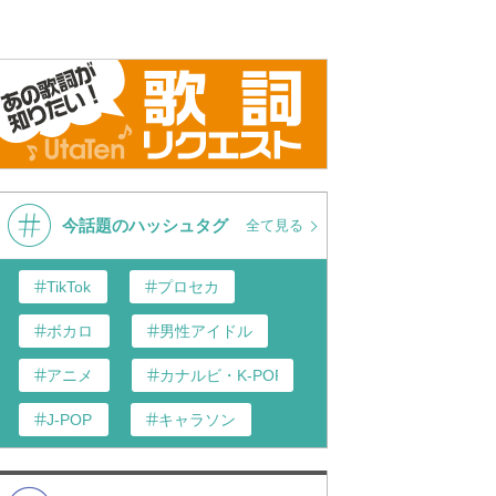
今話題のハッシュタグ
全て見る
TikTok
プロセカ
ボカロ
男性アイドル
アニメ
カナルビ・K-POP和訳
J-POP
キャラソン
歌い手
あんスタ