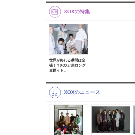
XOXの特集
世界が終わる瞬間は全
裸！？XOXと超ロング
赤裸々ト...
XOXのニュース