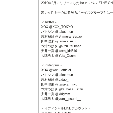
2019年2月にリリースした1stアルバム『THE 
若い女性を中心に並居るボーイズグループとは
＜Twitter＞
XOX @XOX_TOKYO
バトシン @takatimun
志村禎雄 @Shimura_Sadao
田中理来 @tanaka_riku
木津つばさ @kizu_tsubasa
安井一真 @xoxo_kid616
大隅勇太 @Yuta_Osumi
＜Instagram＞
XOX @xox__official
バトシン @takatimun
志村禎雄 @s.dao_
田中理来 @tanaka__riku
木津つばさ @tsubasa__kizu
安井一真 @kidgram
大隅勇太 @yuta__osumi__
＜オフィシャルLINEアカウント＞