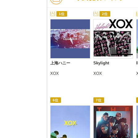
1位
2位
上海ハニー
Skylight
XOX
XOX
6位
7位