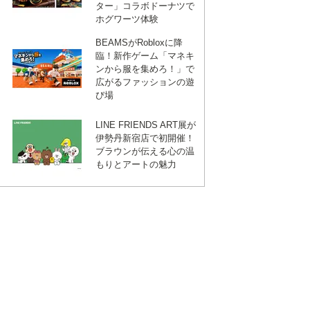
ター」コラボドーナツで
ホグワーツ体験
BEAMSがRobloxに降
臨！新作ゲーム「マネキ
ンから服を集めろ！」で
広がるファッションの遊
び場
LINE FRIENDS ART展が
伊勢丹新宿店で初開催！
ブラウンが伝える心の温
もりとアートの魅力
ebook
は
て
な