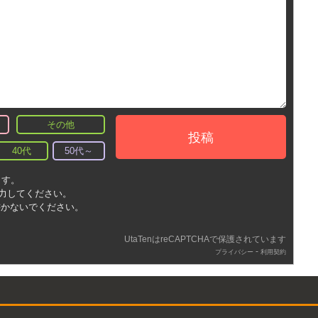
その他
投稿
40代
50代～
ます。
入力してください。
書かないでください。
UtaTenはreCAPTCHAで保護されています
-
プライバシー
利用契約