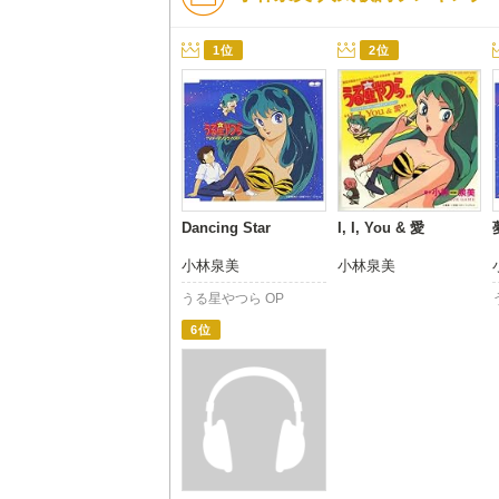
1位
2位
Dancing Star
I, I, You & 愛
小林泉美
小林泉美
うる星やつら OP
6位