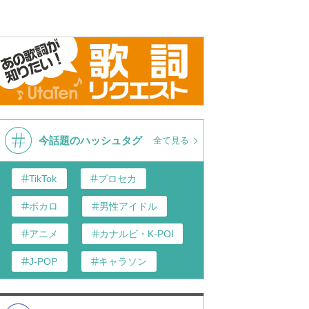
今話題のハッシュタグ
全て見る
TikTok
プロセカ
ボカロ
男性アイドル
アニメ
カナルビ・K-POP和訳
J-POP
キャラソン
あんスタ
歌い手