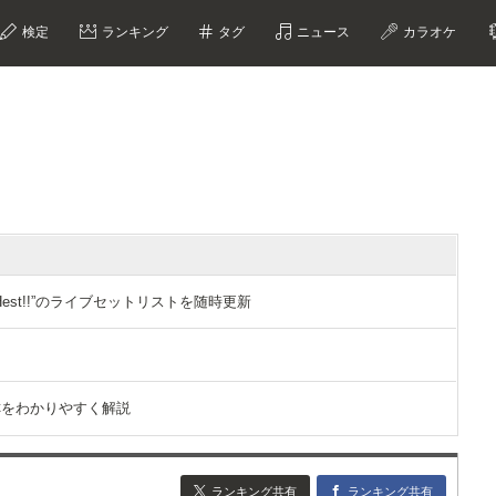
検定
ランキング
タグ
ニュース
カラオケ
 ”FRESHest!!”のライブセットリストを随時更新
？
称をわかりやすく解説
ランキング共有
ランキング共有