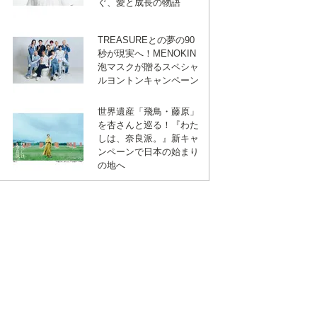
ぐ、愛と成長の物語
マ
TREASUREとの夢の90
秒が現実へ！MENOKIN
ー
泡マスクが贈るスペシャ
ルヨントンキャンペーン
ク
世界遺産「飛鳥・藤原」
を杏さんと巡る！『わた
しは、奈良派。』新キャ
ンペーンで日本の始まり
の地へ