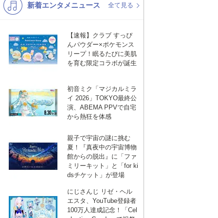
新着エンタメニュース
K-POP
演歌・歌謡
全て見る
バンド
洋楽
【速報】クラブ すっぴ
VTuber
ディズニー
んパウダー×ポケモンス
リープ！眠るたびに美肌
を育む限定コラボが誕生
初音ミク「マジカルミラ
イ 2026」TOKYO最終公
演、ABEMA PPVで自宅
から熱狂を体感
親子で宇宙の謎に挑む
夏！『真夜中の宇宙博物
館からの脱出』に「ファ
ミリーキット」と「for ki
dsチケット」が登場
にじさんじ リゼ・ヘル
エスタ、YouTube登録者
100万人達成記念！「Cel