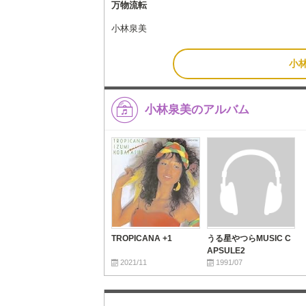
万物流転
小林泉美
小
小林泉美のアルバム
TROPICANA +1
うる星やつらMUSIC C
APSULE2
2021/11
1991/07