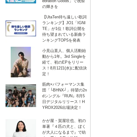
ebration Goods」で祝祭
の輝きを
【UtaTen待ち遠しい歌詞
ランキング】JO1「IGNI
ebook
は
TE」が1位！歌詞公開を
待ち望まれている新曲ラ
ンキングTOP5を発表
て
小見山直人、個人活動始
動から1年。3rd Singleを
経て、初のEPをリリー
な
ス！8月12日(水)に配信決
定！
筋肉×パフォーマンス集
ブ
団「└BHNX┘」待望の2n
dシングル『RUN』8月5
日デジタルリリース！H
ッ
YROX2026出場決定！
かが屋・賀屋壮也、初の
ク
単著『４匹の犬と、ぼく
が大人になるまで』で紡