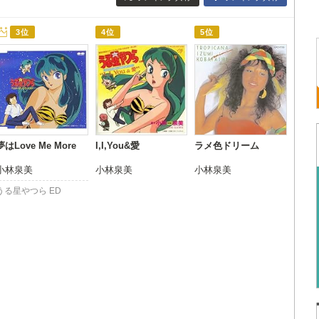
3位
4位
5位
夢はLove Me More
I,I,You&愛
ラメ色ドリーム
小林泉美
小林泉美
小林泉美
うる星やつら ED