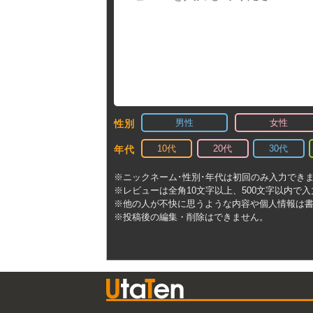
男性
女性
性別
10代
20代
30代
年代
※ニックネーム･性別･年代は初回のみ入力でき
※レビューは全角10文字以上、500文字以内で
※他の人が不快に思うような内容や個人情報は
※投稿後の編集・削除はできません。