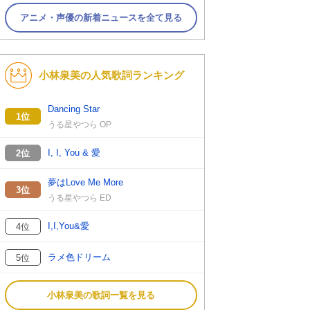
アニメ・声優の新着ニュースを全て見る
小林泉美の人気歌詞ランキング
Dancing Star
1位
うる星やつら OP
I, I, You & 愛
2位
夢はLove Me More
3位
うる星やつら ED
I,I,You&愛
4位
ラメ色ドリーム
5位
小林泉美の歌詞一覧を見る