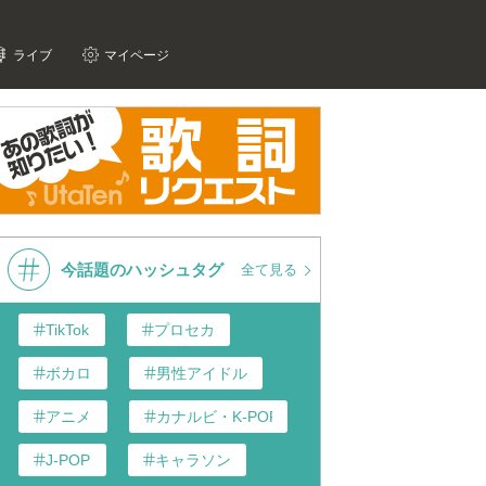
ライブ
マイページ
今話題のハッシュタグ
全て見る
TikTok
プロセカ
ボカロ
男性アイドル
アニメ
カナルビ・K-POP和訳
J-POP
キャラソン