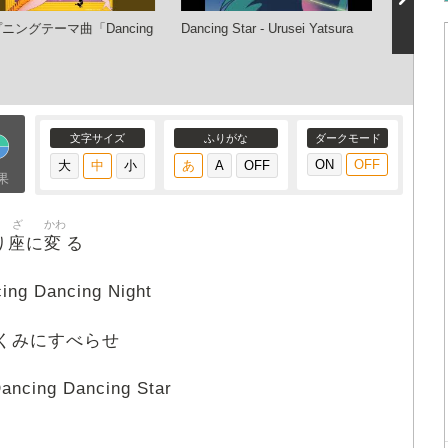
ニングテーマ曲「Dancing
Dancing Star - Urusei Yatsura
【NAK】
」
泉美【ベ
文字サイズ
ふりがな
ダークモード
果
ざ
かわ
座
変
り
に
る
g Dancing Night
くみにすべらせ
cing Dancing Star