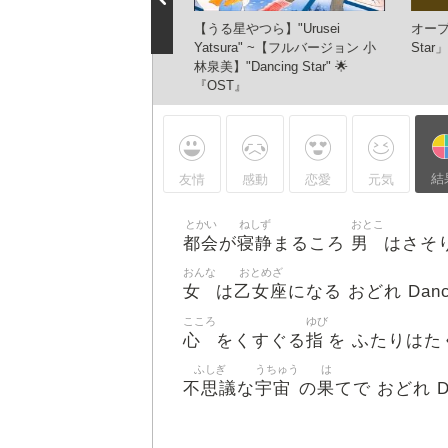
mi Kobayashi - Dancing Star
【うる星やつら】"Urusei
オープ
Yatsura" ~【フルバージョン 小
Star
林泉美】"Dancing Star" 🌟
『OST』
結
友情
感動
恋愛
元気
とかい
ねしず
おとこ
都会
寝静
男
が
まるころ
はさそ
おんな
おとめざ
女
乙女座
は
になる おどれ Dancin
こころ
ゆび
心
指
をくすぐる
を ふたりはた
ふしぎ
うちゅう
は
不思議
宇宙
果
な
の
てで おどれ Dan