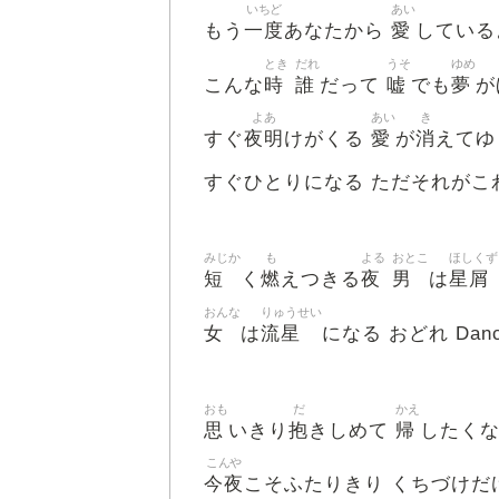
いちど
あい
一度
愛
もう
あなたから
している
とき
だれ
うそ
ゆめ
時
誰
嘘
夢
こんな
だって
でも
が
よあ
あい
き
夜明
愛
消
すぐ
けがくる
が
えてゆ
すぐひとりになる ただそれがこ
みじか
も
よる
おとこ
ほしくず
短
燃
夜
男
星屑
く
えつきる
は
おんな
りゅうせい
女
流星
は
になる おどれ Dancin
おも
だ
かえ
思
抱
帰
いきり
きしめて
したく
こんや
今夜
こそふたりきり くちづけだ