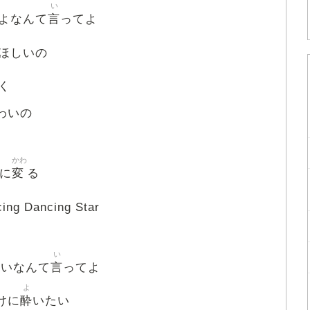
い
言
よなんて
ってよ
ほしいの
く
わいの
かわ
変
に
る
g Dancing Star
い
言
ないなんて
ってよ
よ
酔
けに
いたい