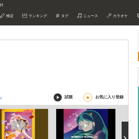
な付
検定
ランキング
タグ
ニュース
カラオケ
試聴
お気に入り登録
ら
★