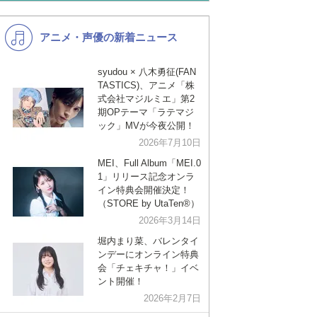
あんスタ
歌い手
DANCING STAR / 小林
Izumi Kobayashi - Dancing Star
【うる星やつ
ース 弾いてみた】
Yatsur
アニメ・声優の新着ニュース
K-POP
演歌・歌謡
林泉美】"Dan
『OST』
バンド
洋楽
syudou × 八木勇征(FAN
TASTICS)、アニメ「株
VTuber
ディズニー
式会社マジルミエ」第2
期OPテーマ「ラテマジ
ック」MVが今夜公開！
2026年7月10日
MEI、Full Album「MEI.0
1」リリース記念オンラ
イン特典会開催決定！
（STORE by UtaTen®︎）
2026年3月14日
堀内まり菜、バレンタイ
ンデーにオンライン特典
会「チェキチャ！」イベ
ント開催！
2026年2月7日