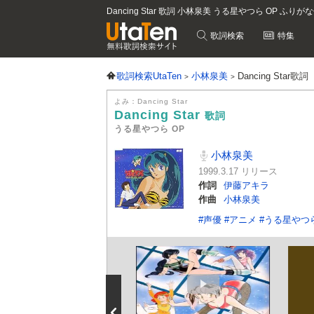
Dancing Star 歌詞 小林泉美 うる星やつら OP ふりが
歌詞検索
特集
歌詞検索UtaTen
小林泉美
Dancing Star歌詞
よみ：Dancing Star
Dancing Star
歌詞
うる星やつら OP
小林泉美
1999.3.17 リリース
作詞
伊藤アキラ
作曲
小林泉美
#声優
#アニメ
#うる星やつ