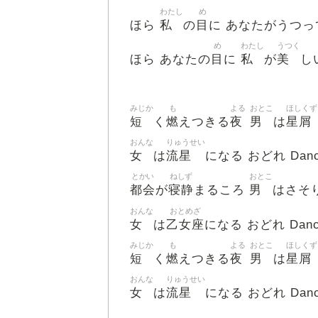
わたし
め
私
目
ほら
の
に あなたがうつっ
め
わたし
うつく
目
私
美
ほら あなたの
に
が
し
みじか
も
よる
おとこ
ほしくず
短
燃
夜
男
星屑
く
えつきる
は
おんな
りゅうせい
女
流星
は
になる おどれ Dancin
とかい
ねしず
おとこ
都会
寝静
男
が
まるころ
はさそ
おんな
おとめざ
女
乙女座
は
になる おどれ Dancin
みじか
も
よる
おとこ
ほしくず
短
燃
夜
男
星屑
く
えつきる
は
おんな
りゅうせい
女
流星
は
になる おどれ Dancin