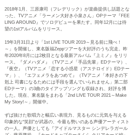
2018年1月、三原康司（フレデリック）が楽曲提供し話題とな
った、TVアニメ「ラーメン大好き小泉さん」OPテーマ『FEE
LING AROUND』でソロデビューを果たす。同年12月には待
望の1stアルバムをリリース。
19年3月31日より「1st LIVE TOUR 2019～見る前に飛べ！
～」を開催し、東名阪福Zeppツアーを大好評のうち完走。昨
年2020年8月には2枚目となる最新アルバム『上ミノ』をリリ
ース。『ダメハダメ』（TVアニメ「手品先輩」EDテーマ）、
『夜空』（TVアニメ「恋する小惑星（アステロイド）EDテー
マ」）、『エフェメラをあつめて』（TVアニメ「本好きの下
剋上 司書になるためには手段を選んでいられません」第二部
EDテーマ）の3曲のタイアップソングも収録され、好評を博
した。現在、東名阪をまわる「2nd LIVE TOUR 2021～Make
My Story!～」開催中。
ずば抜けた歌唱力と幅広い表現力、見るものに元気を与える
印象的な“笑顔”が武器の、今最も勢いのある声優アーティスト
の一人。声優としても『アイドルマスター シンデレラガール
ズ』藤原肇役、『カードキャプターさくら クリアカード編』