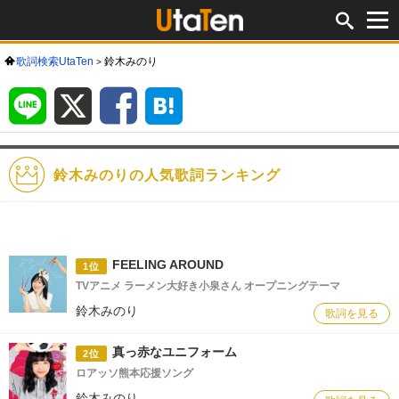
歌詞検索UtaTen
鈴木みのり
LINE
X
Facebook
は
て
な
ブ
ッ
ク
マ
ー
ク
鈴木みのりの人気歌詞ランキング
FEELING AROUND
1位
TVアニメ ラーメン大好き小泉さん オープニングテーマ
鈴木みのり
歌詞を見る
真っ赤なユニフォーム
2位
ロアッソ熊本応援ソング
鈴木みのり