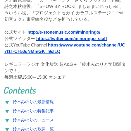
詩之本秋穂役、『SHOW BY ROCK!! ましゅまいれっしゅ!!』
ういうい役、『プロジェクトセカイ カラフルステージ！ feat.
初音ミク』東雲絵名役などを担当している。
公式サイト
http://e-stonemusic.com/minoringo/
公式ツイッター
https://twitter.com/minoringo_staff
公式YouTube Channel
https://www.youtube.com/channel/UC
7f1T-CF50uNMmGK_I9cILQ
レギュラーラジオ 文化放送 超A&G＋「鈴木みのりと笑顔満タ
ンで！」
毎週土曜15:00～15:30 オンエア
Contents
鈴木みのりの最新情報
鈴木みのりの特集記事
鈴木みのりのニュース
鈴木みのりの歌詞一覧