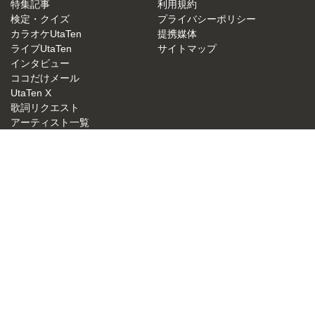
特集記事
利用規約
検定・クイズ
プライバシーポリシー
カラオケUtaTen
提携媒体
ライブUtaTen
サイトマップ
インタビュー
ココだけメール
UtaTen X
歌詞リクエスト
アーティスト一覧
JASRAC許諾番号：9015879001Y38026
NexTone許諾番号：ID000000049
UtaTen 無料歌詞検索サイトの決定版！うたてん
Copyright (C) IBG Media. All Rights Reserved.