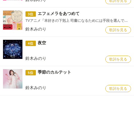
歌詞を見る
エフェメラをあつめて
3位
TVアニメ「本好きの下剋上 司書になるためには手段を選んでいられません」第二部 エンディングテーマ
鈴木みのり
歌詞を見る
夜空
4位
鈴木みのり
歌詞を見る
季節のカルテット
5位
鈴木みのり
歌詞を見る