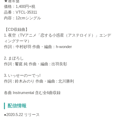
★通常盤
価格：1,400円+税
品番：VTCL-35311
内容：12cmシングル
【CD収録曲】
1. 夜空（TVアニメ「恋する小惑星（アステロイド）」エンデ
ィングテーマ）
作詞：中村砂羽 作曲・編曲：h-wonder
2. まぼろし
作詞 : 饗庭 純 作曲・編曲 : 出羽良彰
3. いっせーのーでっ!
作詞 : 鈴木みのり 作曲・編曲 : 北川勝利
各曲 Instrumental 含む全6曲収録
配信情報
●2020.5.22 リリース