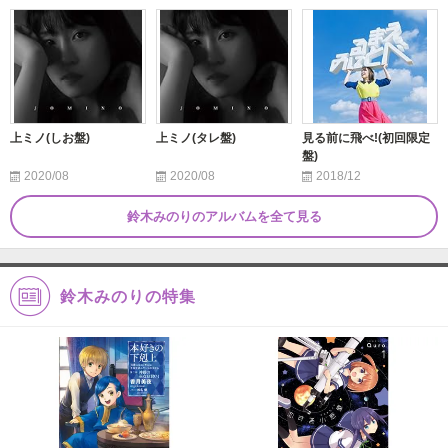
上ミノ(しお盤)
上ミノ(タレ盤)
見る前に飛べ!(初回限定
盤)
2020/08
2020/08
2018/12
鈴木みのりのアルバムを全て見る
鈴木みのりの特集