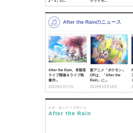
2・3」の...
ケットモ...
After the Rainのニュース
After the Rain、有観客
新アニメ「ポケモン」
ライブ開催＆ライブ映
OPは、「After the
像作...
Rain」に...
2023年2月27日
2019年10月18日
よみ：あふたーざれいん
After the Rain