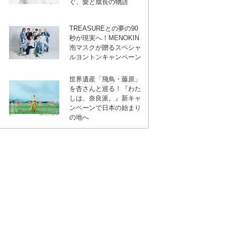
ぐ、愛と成長の物語
TREASUREとの夢の90
秒が現実へ！MENOKIN
泡マスクが贈るスペシャ
ルヨントンキャンペーン
世界遺産「飛鳥・藤原」
を杏さんと巡る！『わた
しは、奈良派。』新キャ
ンペーンで日本の始まり
の地へ