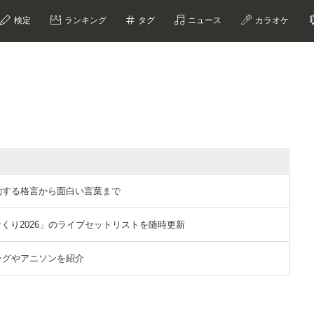
検定
ランキング
タグ
ニュース
カラオケ
選｜感動する格言から面白い言葉まで
「ひなくり2026」のライブセットリストを随時更新
ングやアニソンを紹介