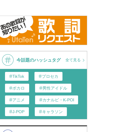
今話題のハッシュタグ
全て見る
TikTok
プロセカ
ボカロ
男性アイドル
アニメ
カナルビ・K-POP和訳
J-POP
キャラソン
あんスタ
歌い手