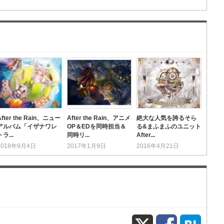
After the Rain、ニュー
After the Rain、アニメ
絶大な人気を誇るそら
アルバム「イザナワレ
OP＆EDを同時担当＆
る&まふまふのユニット
トラ...
同時リ...
After...
2018年9月4日
2017年1月9日
2016年4月21日