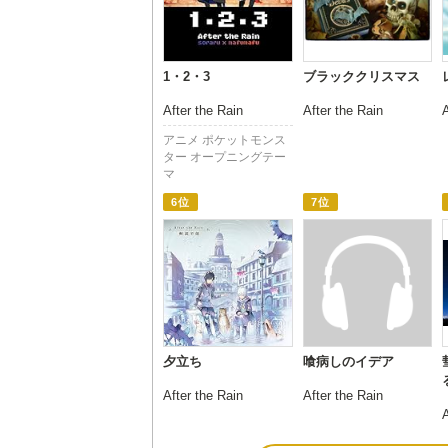
1・2・3
ブラッククリスマス
After the Rain
After the Rain
A
アニメ ポケットモンス
ター オープニングテー
マ
6位
7位
夕立ち
喰病しのイデア
After the Rain
After the Rain
A