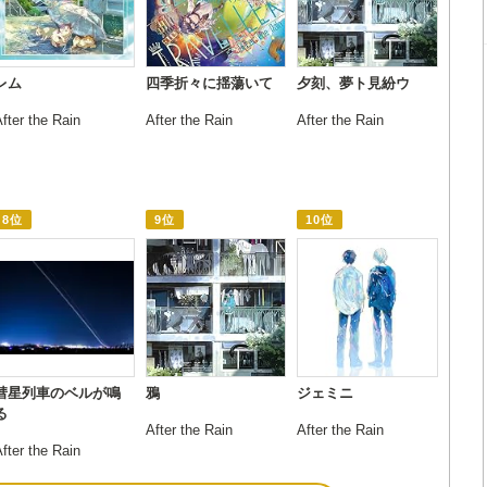
レム
四季折々に揺蕩いて
夕刻、夢ト見紛ウ
fter the Rain
After the Rain
After the Rain
8位
9位
10位
彗星列車のベルが鳴
鴉
ジェミニ
る
After the Rain
After the Rain
fter the Rain