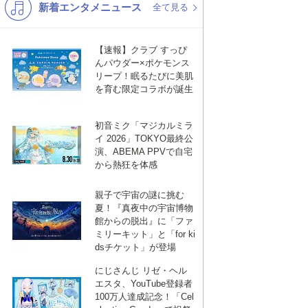
新着エンタメニュース
K-POP
演歌・歌謡
全て見る
バンド
洋楽
【速報】クラブ すっぴ
VTuber
ディズニー
んパウダー×ポケモンス
リープ！眠るたびに美肌
を育む限定コラボが誕生
初音ミク「マジカルミラ
イ 2026」TOKYO最終公
演、ABEMA PPVで自宅
から熱狂を体感
親子で宇宙の謎に挑む
夏！『真夜中の宇宙博物
館からの脱出』に「ファ
ミリーキット」と「for ki
dsチケット」が登場
にじさんじ リゼ・ヘル
エスタ、YouTube登録者
100万人達成記念！「Cel