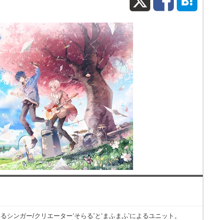
X
Fac
シンガー/クリエーター‘そらる’と‘まふまふ’によるユニット。