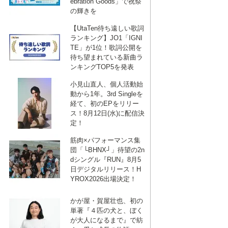
ebration Goods」で祝祭
の輝きを
【UtaTen待ち遠しい歌詞
ランキング】JO1「IGNI
TE」が1位！歌詞公開を
待ち望まれている新曲ラ
ンキングTOP5を発表
小見山直人、個人活動始
動から1年。3rd Singleを
経て、初のEPをリリー
ス！8月12日(水)に配信決
定！
筋肉×パフォーマンス集
団「└BHNX┘」待望の2n
dシングル『RUN』8月5
日デジタルリリース！H
YROX2026出場決定！
かが屋・賀屋壮也、初の
単著『４匹の犬と、ぼく
が大人になるまで』で紡