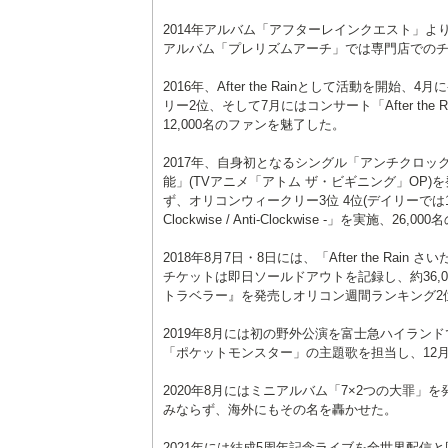
2014年アルバム「アフターレインクエスト」より
アルバム「プレリズムアーチ」では専門店での
2016年、After the Rainとして活動を
リー2位、そして7月にはコンサート「After the
12,000名のファンを魅了した。
2017年、自身初となるシングル「アンチクロッ
能」(TVアニメ「アトム ザ・ビギニング」OP
ず、オリコンウィークリー3位 4位(デイリーでは1位 2位
Clockwise / Anti-Clockwise -」を実施、26
2018年8月7日・8日には、「After the Rain
チケットは即日ソールドアウトを記録し、約36,
トラベラー』を発売しオリコン週間ランキング2
2019年8月には初の野外公演を富士急ハイランド
「ポケットモンスター」の主題歌を担当し、12月
2020年8月にはミニアルバム「7×2つの大罪
みならず、海外にもその名を轟かせた。
2021年には結成5周年記念ライブを全世界配信