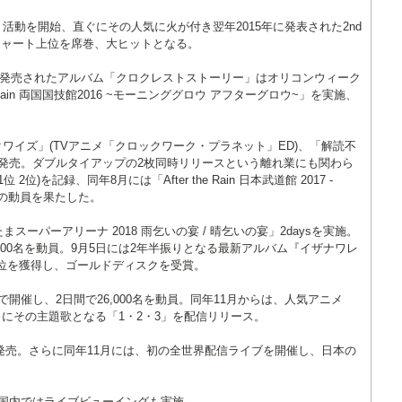
活動を開始、直ぐにその人気に火が付き翌年2015年に発表された2nd
チャート上位を席巻、大ヒットとなる。
開始、4月に発売されたアルバム「クロクレストストーリー」はオリコンウィーク
 Rain 両国国技館2016 ~モーニンググロウ アフターグロウ~」を実施、
クワイズ」(TVアニメ「クロックワーク・プラネット」ED)、「解読不
)を発売。ダブルタイアップの2枚同時リリースという離れ業にも関わら
)を記録、同年8月には「After the Rain 日本武道館 2017 -
,000名の動員を果たした。
 さいたまスーパーアリーナ 2018 雨乞いの宴 / 晴乞いの宴」2daysを実施。
000名を動員。9月5日には2年半振りとなる最新アルバム『イザナワレ
位を獲得し、ゴールドディスクを受賞。
で開催し、2日間で26,000名を動員。同年11月からは、人気アニメ
にその主題歌となる「1・2・3」を配信リリース。
」を発売。さらに同年11月には、初の全世界配信ライブを開催し、日本の
と国内ではライブビューイングも実施。