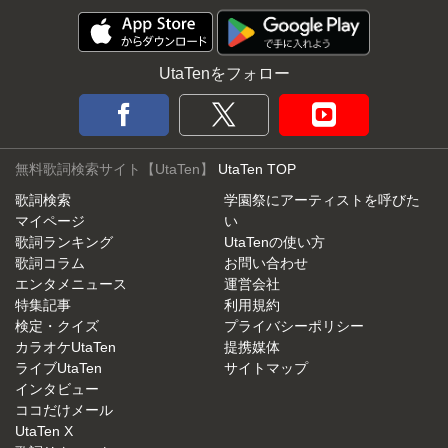
UtaTenをフォロー
無料歌詞検索サイト【UtaTen】
UtaTen TOP
歌詞検索
学園祭にアーティストを呼びた
マイページ
い
歌詞ランキング
UtaTenの使い方
歌詞コラム
お問い合わせ
エンタメニュース
運営会社
特集記事
利用規約
検定・クイズ
プライバシーポリシー
カラオケUtaTen
提携媒体
ライブUtaTen
サイトマップ
インタビュー
ココだけメール
UtaTen X