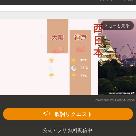
もっと見る
arrow_forward_ios
Powered by 
GliaStudios
Mute
歌詞リクエスト
公式アプリ 無料配信中!