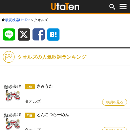
歌詞検索UtaTen
タオルズ
LINE
X
Facebook
は
て
な
ブ
ッ
ク
マ
ー
ク
タオルズの人気歌詞ランキング
きみうた
1位
タオルズ
歌詞を見る
とんこつらーめん
2位
タオルズ