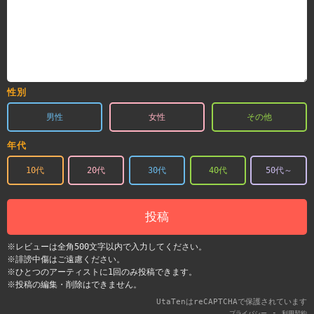
性別
男性
女性
その他
年代
10代
20代
30代
40代
50代～
投稿
※レビューは全角500文字以内で入力してください。
※誹謗中傷はご遠慮ください。
※ひとつのアーティストに1回のみ投稿できます。
※投稿の編集・削除はできません。
UtaTenはreCAPTCHAで保護されています
-
プライバシー
利用契約