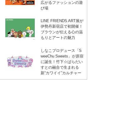
広がるファッションの遊
び場
LINE FRIENDS ART展が
伊勢丹新宿店で初開催！
ブラウンが伝える心の温
もりとアートの魅力
しなこプロデュース「S
weeChu Sweets」が原宿
に誕生！竹下☆ぱらだい
すとの融合で生まれる
新“カワイイ”カルチャー
ebook
は
て
な