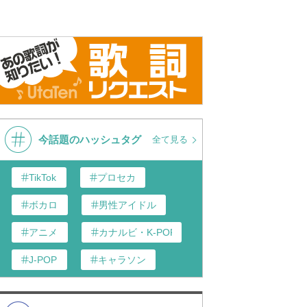
今話題のハッシュタグ
全て見る
TikTok
プロセカ
ボカロ
男性アイドル
アニメ
カナルビ・K-POP和訳
J-POP
キャラソン
あんスタ
歌い手