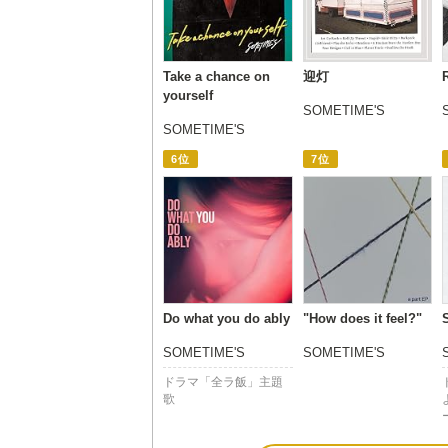
Take a chance on
迎灯
yourself
SOMETIME'S
SOMETIME'S
6位
7位
Do what you do ably
"How does it feel?"
SOMETIME'S
SOMETIME'S
ドラマ「全ラ飯」主題
歌