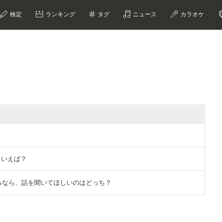
検定
ランキング
タグ
ニュース
カラオケ
？
といえば？
ができるなら、話を聞いてほしいのはどっち？