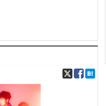
X
Fac