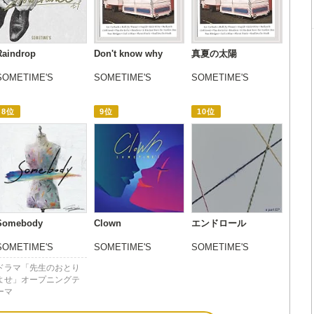
Raindrop
Don't know why
真夏の太陽
SOMETIME'S
SOMETIME'S
SOMETIME'S
8位
9位
10位
Somebody
Clown
エンドロール
SOMETIME'S
SOMETIME'S
SOMETIME'S
ドラマ「先生のおとり
よせ」オープニングテ
ーマ