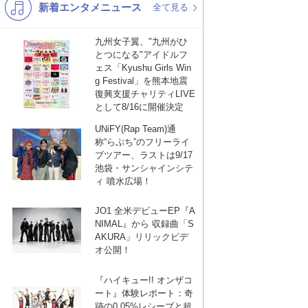
新着エンタメニュース
K-POP
演歌・歌謡
全て見る
バンド
洋楽
九州女子翼、"九州がひ
とつになる"アイドルフ
VTuber
ディズニー
ェス「Kyushu Girls Win
g Festival」を熊本地震
復興支援チャリティLIVE
として8/16に開催決定
UNiFY(Rap Team)通
称“らぷち”のフリーライ
ブツアー、ラストは9/17
池袋・サンシャインシテ
ィ 噴水広場！
JO1 全米デビューEP『A
NIMAL』から 収録曲「S
AKURA」リリックビデ
オ公開！
『ハイキュー!! オンザコ
ート』体験レポート：奇
跡の0.05%レシーブと超