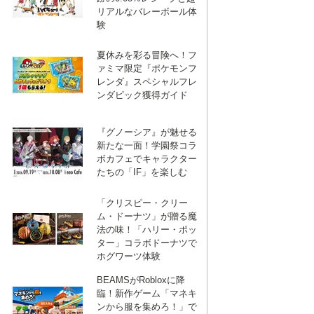
リアルなバレーボール体
験
夏休みを彩る冒険へ！フ
ァミマ限定『ポケモンフ
レンダ』スペシャルフレ
ンダピック獲得ガイド
『グノーシア』が魅せる
新たな一面！学園祭コラ
ボカフェでキャラクター
たちの「IF」を楽しむ
「クリスピー・クリー
ム・ドーナツ」が贈る魔
法の味！「ハリー・ポッ
ター」コラボドーナツで
ホグワーツ体験
BEAMSがRobloxに降
臨！新作ゲーム「マネキ
ンから服を集めろ！」で