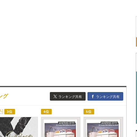
ング
ランキング共有
ランキング共有
3位
4位
5位