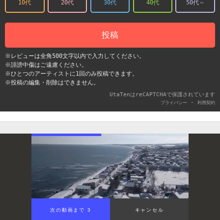
10代
20代
30代
40代
50代～
投稿
※レビューは全角500文字以内で入力してください。
※誹謗中傷はご遠慮ください。
※ひとつのアーティストに1回のみ投稿できます。
※投稿の編集・削除はできません。
UtaTenはreCAPTCHAで保護されています
-
プライバシー
利用契約
次の動画まで 3
キャンセル