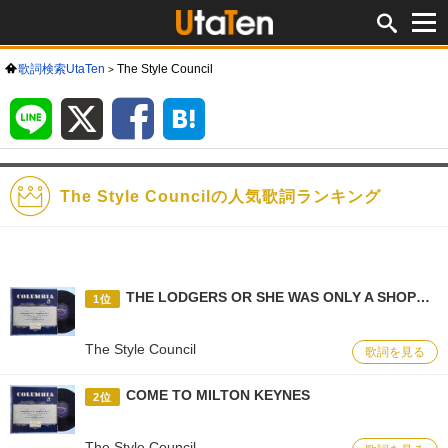
歌詞検索UtaTen
The Style Council
LINE
X
Facebook
は
て
な
ブ
ッ
ク
マ
ー
ク
The Style Councilの人気歌詞ランキング
THE LODGERS OR SHE WAS ONLY A SHOPKEEPER'S DAUGHTER)
1位
The Style Council
歌詞を見る
COME TO MILTON KEYNES
2位
The Style Council