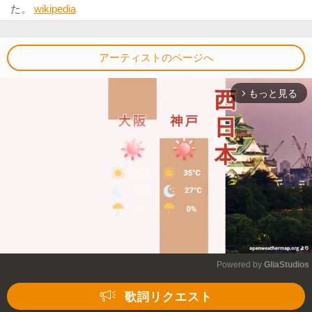
た。
wikipedia
アーティストのページへ
もっと見る
arrow_forward_ios
Powered by 
GliaStudios
Mute
歌詞リクエスト