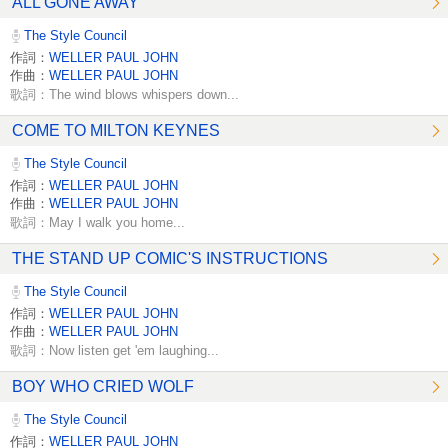
ALL GONE AWAY
The Style Council
作詞：
WELLER PAUL JOHN
作曲：
WELLER PAUL JOHN
歌詞：The wind blows whispers down...
COME TO MILTON KEYNES
The Style Council
作詞：
WELLER PAUL JOHN
作曲：
WELLER PAUL JOHN
歌詞：May I walk you home...
THE STAND UP COMIC'S INSTRUCTIONS
The Style Council
作詞：
WELLER PAUL JOHN
作曲：
WELLER PAUL JOHN
歌詞：Now listen get 'em laughing...
BOY WHO CRIED WOLF
The Style Council
作詞：
WELLER PAUL JOHN