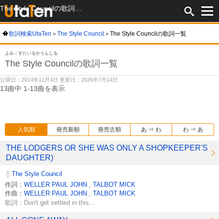
The Style Councilの歌詞一覧
歌詞検索UtaTen
The Style Council
The Style Councilの歌詞一覧
よみ：すたいるかうんしる
The Style Councilの歌詞一覧
公開日：2014年12月4日 更新日：2026年7月14日
13曲中 1-13曲を表示
人気順
発売新順
発売古順
あ ⇒ わ
わ ⇒ あ
THE LODGERS OR SHE WAS ONLY A SHOPKEEPER'S
DAUGHTER)
The Style Council
作詞：
WELLER PAUL JOHN
,
TALBOT MICK
作曲：
WELLER PAUL JOHN
,
TALBOT MICK
歌詞：Don't get settled in this...