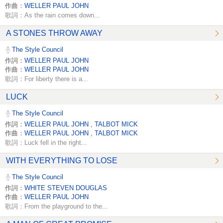
作曲：
WELLER PAUL JOHN
歌詞：As the rain comes down...
A STONES THROW AWAY
The Style Council
作詞：
WELLER PAUL JOHN
作曲：
WELLER PAUL JOHN
歌詞：For liberty there is a...
LUCK
The Style Council
作詞：
WELLER PAUL JOHN
,
TALBOT MICK
作曲：
WELLER PAUL JOHN
,
TALBOT MICK
歌詞：Luck fell in the right...
WITH EVERYTHING TO LOSE
The Style Council
作詞：
WHITE STEVEN DOUGLAS
作曲：
WELLER PAUL JOHN
歌詞：From the playground to the...