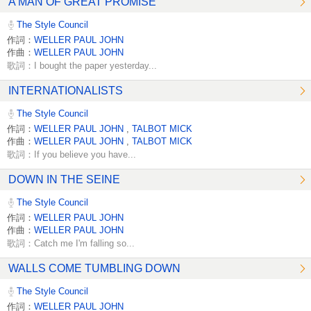
A MAN OF GREAT PROMISE
The Style Council
作詞：
WELLER PAUL JOHN
作曲：
WELLER PAUL JOHN
歌詞：I bought the paper yesterday...
INTERNATIONALISTS
The Style Council
作詞：
WELLER PAUL JOHN
,
TALBOT MICK
作曲：
WELLER PAUL JOHN
,
TALBOT MICK
歌詞：If you believe you have...
DOWN IN THE SEINE
The Style Council
作詞：
WELLER PAUL JOHN
作曲：
WELLER PAUL JOHN
歌詞：Catch me I'm falling so...
WALLS COME TUMBLING DOWN
The Style Council
作詞：
WELLER PAUL JOHN