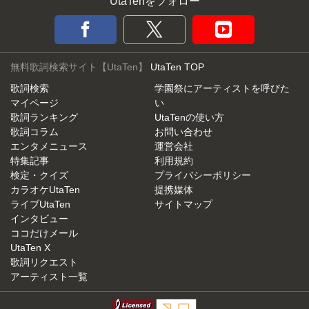
UtaTenをフォロー
無料歌詞検索サイト【UtaTen】
UtaTen TOP
歌詞検索
学園祭にアーティストを呼びた
マイページ
い
歌詞ランキング
UtaTenの使い方
歌詞コラム
お問い合わせ
エンタメニュース
運営会社
特集記事
利用規約
検定・クイズ
プライバシーポリシー
カラオケUtaTen
提携媒体
ライブUtaTen
サイトマップ
インタビュー
ココだけメール
UtaTen X
歌詞リクエスト
アーティスト一覧