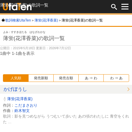
薄蛍(花澤香菜)の歌詞一覧
歌詞検索UtaTen
薄蛍(花澤香菜)
薄蛍(花澤香菜)の歌詞一覧
よみ：すすきほたる はなざわかな
薄蛍(花澤香菜)の歌詞一覧
公開日：2015年5月18日 更新日：2026年7月12日
1曲中 1-1曲を表示
人気順
発売新順
発売古順
あ ⇒ わ
わ ⇒ あ
かげぼうし
薄蛍(花澤香菜)
作詞：
こだまさおり
作曲：
鈴木智文
歌詞：影を見つめながら うつむいて歩いた あの頃のわたしに 青空をくれ
た ...